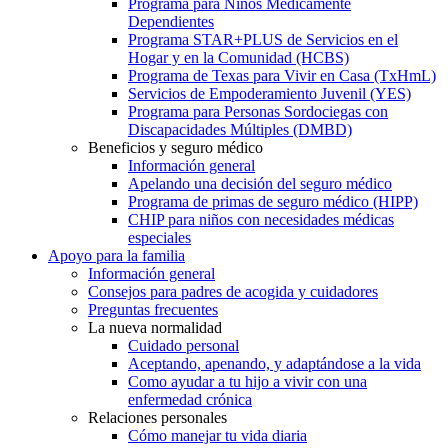
Programa para Niños Médicamente
Dependientes
Programa STAR+PLUS de Servicios en el
Hogar y en la Comunidad (HCBS)
Programa de Texas para Vivir en Casa (TxHmL)
Servicios de Empoderamiento Juvenil (YES)
Programa para Personas Sordociegas con
Discapacidades Múltiples (DMBD)
Beneficios y seguro médico
Información general
Apelando una decisión del seguro médico
Programa de primas de seguro médico (HIPP)
CHIP para niños con necesidades médicas
especiales
Apoyo para la familia
Información general
Consejos para padres de acogida y cuidadores
Preguntas frecuentes
La nueva normalidad
Cuidado personal
Aceptando, apenando, y adaptándose a la vida
Como ayudar a tu hijo a vivir con una
enfermedad crónica
Relaciones personales
Cómo manejar tu vida diaria