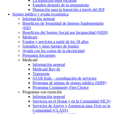
La transición entre escuelas
Estudios después de la preparatoria
Planeación para la transición a través del IEP
Seguro médico y ayuda económica
Información general
Beneficios de Seguridad de Ingreso Suplementario
(SSI)
Beneficios del Seguro Social por Incapacidad (SSDI)
Medicare
Fondos y servicios a partir de los 18 años
Subsidios y otras fuentes de fondos
Ayuda con los costos de la electricidad
Preguntas frecuentes
Medicaid
Información general
Medicaid Buy-In
Transporte
STAR Kids – coordinación de servicios
Programa de primas de seguro médico (HIPP)
Programa Community First Choice
Programas con exención
Información general
Servicios en el Hogar y en la Comunidad (HCS)
Servicios de Apoyo y Asistencia para Vivir en la
Comunidad (CLASS)