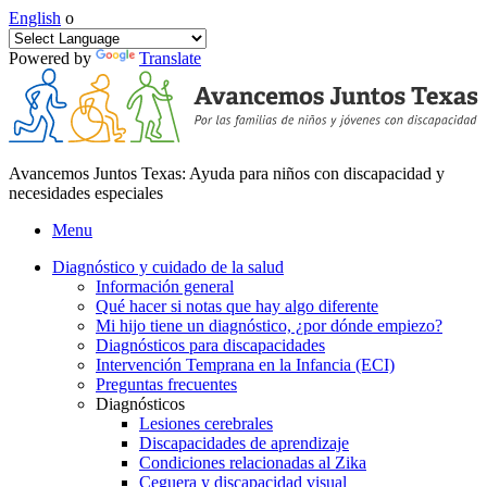
English
o
Powered by
Translate
Avancemos Juntos Texas: Ayuda para niños con discapacidad y
necesidades especiales
Menu
Diagnóstico y cuidado de la salud
Información general
Qué hacer si notas que hay algo diferente
Mi hijo tiene un diagnóstico, ¿por dónde empiezo?
Diagnósticos para discapacidades
Intervención Temprana en la Infancia (ECI)
Preguntas frecuentes
Diagnósticos
Lesiones cerebrales
Discapacidades de aprendizaje
Condiciones relacionadas al Zika
Ceguera y discapacidad visual