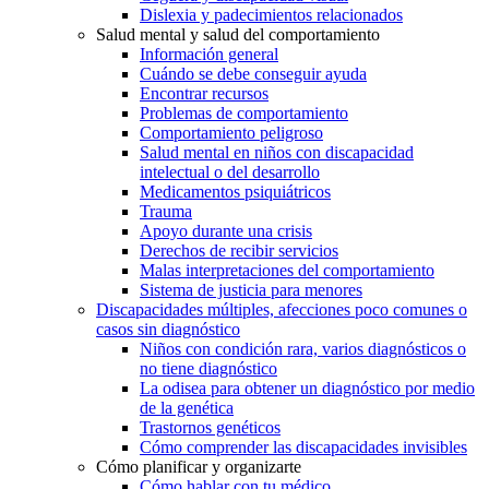
Dislexia y padecimientos relacionados
Salud mental y salud del comportamiento
Información general
Cuándo se debe conseguir ayuda
Encontrar recursos
Problemas de comportamiento
Comportamiento peligroso
Salud mental en niños con discapacidad
intelectual o del desarrollo
Medicamentos psiquiátricos
Trauma
Apoyo durante una crisis
Derechos de recibir servicios
Malas interpretaciones del comportamiento
Sistema de justicia para menores
Discapacidades múltiples, afecciones poco comunes o
casos sin diagnóstico
Niños con condición rara, varios diagnósticos o
no tiene diagnóstico
La odisea para obtener un diagnóstico por medio
de la genética
Trastornos genéticos
Cómo comprender las discapacidades invisibles
Cómo planificar y organizarte
Cómo hablar con tu médico