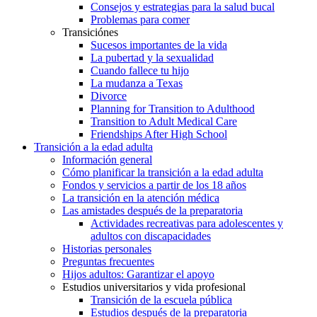
Consejos y estrategias para la salud bucal
Problemas para comer
Transiciónes
Sucesos importantes de la vida
La pubertad y la sexualidad
Cuando fallece tu hijo
La mudanza a Texas
Divorce
Planning for Transition to Adulthood
Transition to Adult Medical Care
Friendships After High School
Transición a la edad adulta
Información general
Cómo planificar la transición a la edad adulta
Fondos y servicios a partir de los 18 años
La transición en la atención médica
Las amistades después de la preparatoria
Actividades recreativas para adolescentes y
adultos con discapacidades
Historias personales
Preguntas frecuentes
Hijos adultos: Garantizar el apoyo
Estudios universitarios y vida profesional
Transición de la escuela pública
Estudios después de la preparatoria