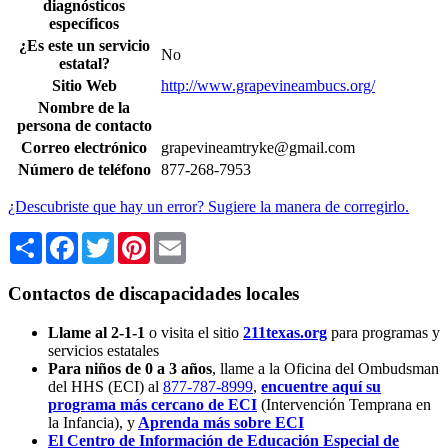
diagnósticos
específicos
¿Es este un servicio
No
estatal?
Sitio Web
http://www.grapevineambucs.org/
Nombre de la
persona de contacto
Correo electrónico
grapevineamtryke@gmail.com
Número de teléfono
877-268-7953
¿Descubriste que hay un error? Sugiere la manera de corregirlo.
Share
Facebook
Twitter
Pinterest
Email
Contactos de discapacidades locales
Llame al 2-1-1
o visita el sitio
211texas.org
para programas y
servicios estatales
Para niños de 0 a 3 años
, llame a la Oficina del Ombudsman
del HHS (ECI) al
877-787-8999
,
encuentre aquí su
programa más cercano de ECI
(Intervención Temprana en
la Infancia),
y
Aprenda más sobre ECI
El Centro de Información de Educación Especial de