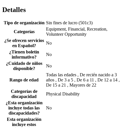
Detalles
Tipo de organización
Sin fines de lucro (501c3)
Equipment, Financial, Recreation,
Categorías
Volunteer Opportunity
¿Se ofrecen servicios
No
en Español?
¿Tienen boletín
No
informativo?
¿Cuidado de niños
No
disponible?
Todas las edades , De recién nacido a 3
Rango de edad
años , De 3 a 5 , De 6 a 11 , De 12 a 14 ,
De 15 a 21 , Mayores de 22
Categorías de
Physical Disability
discapacidad
¿Esta organización
incluye todas las
No
discapacidades?
Esta organización
incluye estos