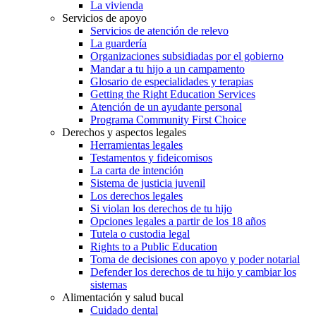
La vivienda
Servicios de apoyo
Servicios de atención de relevo
La guardería
Organizaciones subsidiadas por el gobierno
Mandar a tu hijo a un campamento
Glosario de especialidades y terapias
Getting the Right Education Services
Atención de un ayudante personal
Programa Community First Choice
Derechos y aspectos legales
Herramientas legales
Testamentos y fideicomisos
La carta de intención
Sistema de justicia juvenil
Los derechos legales
Si violan los derechos de tu hijo
Opciones legales a partir de los 18 años
Tutela o custodia legal
Rights to a Public Education
Toma de decisiones con apoyo y poder notarial
Defender los derechos de tu hijo y cambiar los
sistemas
Alimentación y salud bucal
Cuidado dental