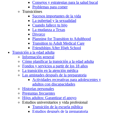
Consejos y estrategias para la salud bucal
Problemas para comer
Transiciónes
Sucesos importantes de la vida
La pubertad y la sexualidad
Cuando fallece tu hijo
La mudanza a Texas
Divorce
Planning for Transition to Adulthood
Transition to Adult Medical Care
Friendships After High School
Transición a la edad adulta
Información general
Cómo planificar la transición a la edad adulta
Fondos y servicios a partir de los 18 años
La transición en la atención médica
Las amistades después de la preparatoria
Actividades recreativas para adolescentes y
adultos con discapacidades
Historias personales
Preguntas frecuentes
Hijos adultos: Garantizar el apoyo
Estudios universitarios y vida profesional
Transición de la escuela pública
Estudios después de la preparatoria