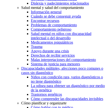
Dislexia y padecimientos relacionados
Salud mental y salud del comportamiento
Información general
Cuándo se debe conseguir ayuda
Encontrar recursos
Problemas de comportamiento
Comportamiento peligroso
Salud mental en niños con discapacidad
intelectual o del desarrollo
Medicamentos psiquiátricos
Trauma
Apoyo durante una crisis
Derechos de recibir servicios
Malas interpretaciones del comportamiento
Sistema de justicia para menores
Discapacidades múltiples, afecciones poco comunes o
casos sin diagnóstico
Niños con condición rara, varios diagnósticos o
no tiene diagnóstico
La odisea para obtener un diagnóstico por medio
de la genética
Trastornos genéticos
Cómo comprender las discapacidades invisibles
Cómo planificar y organizarte
Cómo hablar con tu médico