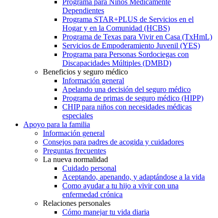
Programa para Niños Médicamente
Dependientes
Programa STAR+PLUS de Servicios en el
Hogar y en la Comunidad (HCBS)
Programa de Texas para Vivir en Casa (TxHmL)
Servicios de Empoderamiento Juvenil (YES)
Programa para Personas Sordociegas con
Discapacidades Múltiples (DMBD)
Beneficios y seguro médico
Información general
Apelando una decisión del seguro médico
Programa de primas de seguro médico (HIPP)
CHIP para niños con necesidades médicas
especiales
Apoyo para la familia
Información general
Consejos para padres de acogida y cuidadores
Preguntas frecuentes
La nueva normalidad
Cuidado personal
Aceptando, apenando, y adaptándose a la vida
Como ayudar a tu hijo a vivir con una
enfermedad crónica
Relaciones personales
Cómo manejar tu vida diaria