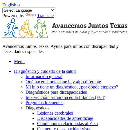
English
o
Powered by
Translate
Avancemos Juntos Texas: Ayuda para niños con discapacidad y
necesidades especiales
Menu
Diagnóstico y cuidado de la salud
Información general
Qué hacer si notas que hay algo diferente
Mi hijo tiene un diagnóstico, ¿por dónde empiezo?
Diagnósticos para discapacidades
Intervención Temprana en la Infancia (ECI)
Preguntas frecuentes
Diagnósticos
Lesiones cerebrales
Discapacidades de aprendizaje
Condiciones relacionadas al Zika
Ceguera y discapacidad visual