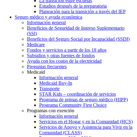
La transición entre escuelas
Estudios después de la preparatoria
Planeación para la transición a través del IEP
Seguro médico y ayuda económica
Información general
Beneficios de Seguridad de Ingreso Suplementario
(SSI)
Beneficios del Seguro Social por Incapacidad (SSDI)
Medicare
Fondos y servicios a partir de los 18 años
Subsidios y otras fuentes de fondos
Ayuda con los costos de la electricidad
Preguntas frecuentes
Medicaid
Información general
Medicaid Buy-In
Transporte
STAR Kids – coordinación de servicios
Programa de primas de seguro médico (HIPP)
Programa Community First Choice
Programas con exención
Información general
Servicios en el Hogar y en la Comunidad (HCS)
Servicios de Apoyo y Asistencia para Vivir en la
Comunidad (CLASS)