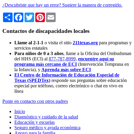
¿Descubriste que hay un error? Sugiere la manera de corregirlo.
Share
Facebook
Twitter
Pinterest
Email
Contactos de discapacidades locales
Llame al 2-1-1
o visita el sitio
211texas.org
para programas y
servicios estatales
Para niños de 0 a 3 años
, llame a la Oficina del Ombudsman
del HHS (ECI) al
877-787-8999
,
encuentre aquí su
programa más cercano de ECI
(Intervención Temprana en
la Infancia),
y
Aprenda más sobre ECI
El Centro de Información de Educación Especial de
Texas (SPEDTex)
responde sus preguntas sobre educación
especial por teléfono, correo electrónico o chat en vivo en
línea
Ponte en contacto con otros padres
Inicio
Diagnóstico y cuidado de la salud
Educación y escuelas
Seguro médico y ayuda económica
Apoyo para la familia