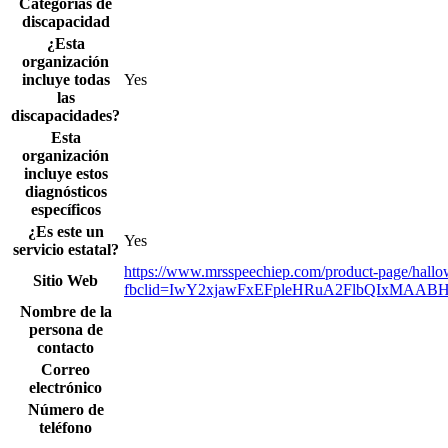
Categorías de
discapacidad
¿Esta
organización
incluye todas
Yes
las
discapacidades?
Esta
organización
incluye estos
diagnósticos
específicos
¿Es este un
Yes
servicio estatal?
https://www.mrsspeechiep.com/product-page/hallo
Sitio Web
fbclid=IwY2xjawFxEFpleHRuA2FlbQIxMA
Nombre de la
persona de
contacto
Correo
electrónico
Número de
teléfono