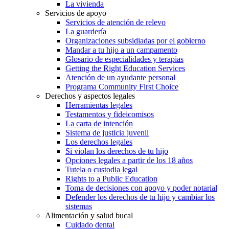
La vivienda
Servicios de apoyo
Servicios de atención de relevo
La guardería
Organizaciones subsidiadas por el gobierno
Mandar a tu hijo a un campamento
Glosario de especialidades y terapias
Getting the Right Education Services
Atención de un ayudante personal
Programa Community First Choice
Derechos y aspectos legales
Herramientas legales
Testamentos y fideicomisos
La carta de intención
Sistema de justicia juvenil
Los derechos legales
Si violan los derechos de tu hijo
Opciones legales a partir de los 18 años
Tutela o custodia legal
Rights to a Public Education
Toma de decisiones con apoyo y poder notarial
Defender los derechos de tu hijo y cambiar los
sistemas
Alimentación y salud bucal
Cuidado dental