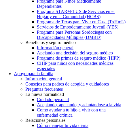
Programa para Niños Médicamente
Dependientes
Programa STAR+PLUS de Servicios en el
Hogar y en la Comunidad (HCBS)
Programa de Texas para Vivir en Casa (TxHmL)
Servicios de Empoderamiento Juvenil (YES)
Programa para Personas Sordociegas con
Discapacidades Múltiples (DMBD)
Beneficios y seguro médico
Información general
Apelando una decisión del seguro médico
Programa de primas de seguro médico (HIPP)
CHIP para niños con necesidades médicas
especiales
Apoyo para la familia
Información general
Consejos para padres de acogida y cuidadores
Preguntas frecuentes
La nueva normalidad
Cuidado personal
Aceptando, apenando, y adaptándose a la vida
Como ayudar a tu hijo a vivir con una
enfermedad crónica
Relaciones personales
Cómo manejar tu vida diaria