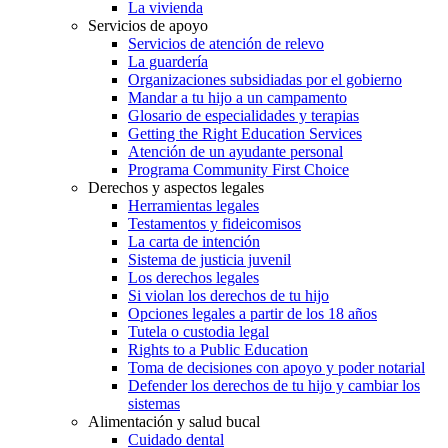
La vivienda
Servicios de apoyo
Servicios de atención de relevo
La guardería
Organizaciones subsidiadas por el gobierno
Mandar a tu hijo a un campamento
Glosario de especialidades y terapias
Getting the Right Education Services
Atención de un ayudante personal
Programa Community First Choice
Derechos y aspectos legales
Herramientas legales
Testamentos y fideicomisos
La carta de intención
Sistema de justicia juvenil
Los derechos legales
Si violan los derechos de tu hijo
Opciones legales a partir de los 18 años
Tutela o custodia legal
Rights to a Public Education
Toma de decisiones con apoyo y poder notarial
Defender los derechos de tu hijo y cambiar los
sistemas
Alimentación y salud bucal
Cuidado dental