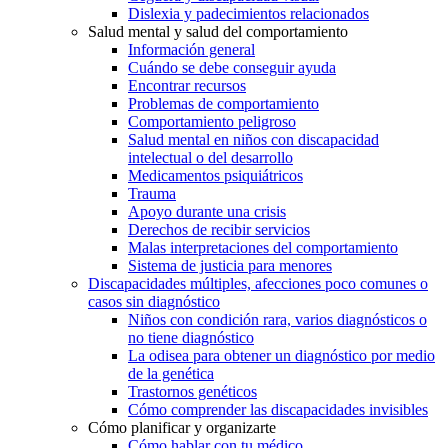
Dislexia y padecimientos relacionados
Salud mental y salud del comportamiento
Información general
Cuándo se debe conseguir ayuda
Encontrar recursos
Problemas de comportamiento
Comportamiento peligroso
Salud mental en niños con discapacidad
intelectual o del desarrollo
Medicamentos psiquiátricos
Trauma
Apoyo durante una crisis
Derechos de recibir servicios
Malas interpretaciones del comportamiento
Sistema de justicia para menores
Discapacidades múltiples, afecciones poco comunes o
casos sin diagnóstico
Niños con condición rara, varios diagnósticos o
no tiene diagnóstico
La odisea para obtener un diagnóstico por medio
de la genética
Trastornos genéticos
Cómo comprender las discapacidades invisibles
Cómo planificar y organizarte
Cómo hablar con tu médico