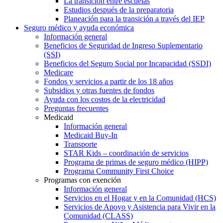
La transición entre escuelas
Estudios después de la preparatoria
Planeación para la transición a través del IEP
Seguro médico y ayuda económica
Información general
Beneficios de Seguridad de Ingreso Suplementario
(SSI)
Beneficios del Seguro Social por Incapacidad (SSDI)
Medicare
Fondos y servicios a partir de los 18 años
Subsidios y otras fuentes de fondos
Ayuda con los costos de la electricidad
Preguntas frecuentes
Medicaid
Información general
Medicaid Buy-In
Transporte
STAR Kids – coordinación de servicios
Programa de primas de seguro médico (HIPP)
Programa Community First Choice
Programas con exención
Información general
Servicios en el Hogar y en la Comunidad (HCS)
Servicios de Apoyo y Asistencia para Vivir en la
Comunidad (CLASS)