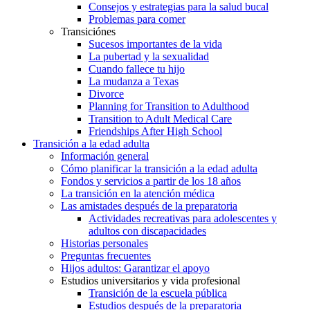
Consejos y estrategias para la salud bucal
Problemas para comer
Transiciónes
Sucesos importantes de la vida
La pubertad y la sexualidad
Cuando fallece tu hijo
La mudanza a Texas
Divorce
Planning for Transition to Adulthood
Transition to Adult Medical Care
Friendships After High School
Transición a la edad adulta
Información general
Cómo planificar la transición a la edad adulta
Fondos y servicios a partir de los 18 años
La transición en la atención médica
Las amistades después de la preparatoria
Actividades recreativas para adolescentes y
adultos con discapacidades
Historias personales
Preguntas frecuentes
Hijos adultos: Garantizar el apoyo
Estudios universitarios y vida profesional
Transición de la escuela pública
Estudios después de la preparatoria