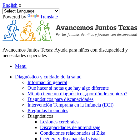
English
o
Powered by
Translate
Avancemos Juntos Texas: Ayuda para niños con discapacidad y
necesidades especiales
Menu
Diagnóstico y cuidado de la salud
Información general
Qué hacer si notas que hay algo diferente
Mi hijo tiene un diagnóstico, ¿por dónde empiezo?
Diagnósticos para discapacidades
Intervención Temprana en la Infancia (ECI)
Preguntas frecuentes
Diagnósticos
Lesiones cerebrales
Discapacidades de aprendizaje
Condiciones relacionadas al Zika
Ceguera y discapacidad visual