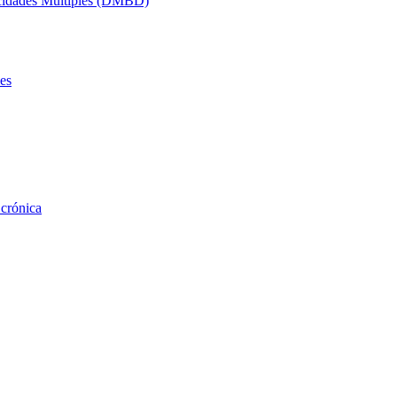
acidades Múltiples (DMBD)
es
 crónica