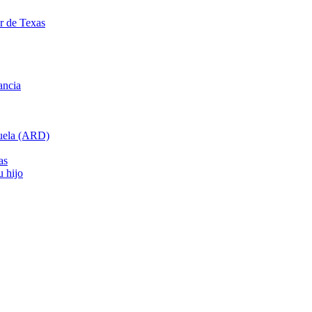
ar de Texas
ancia
cuela (ARD)
as
u hijo