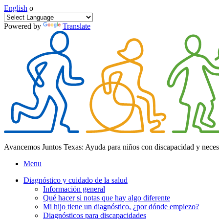
English
o
Powered by
Translate
Avancemos Juntos Texas: Ayuda para niños con discapacidad y neces
Menu
Diagnóstico y cuidado de la salud
Información general
Qué hacer si notas que hay algo diferente
Mi hijo tiene un diagnóstico, ¿por dónde empiezo?
Diagnósticos para discapacidades