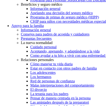
Programa para Personas Sordociegas con Discap
Beneficios y seguro médico
Información general
Apelando una decisión del seguro médico
Programa de primas de seguro médico (HIPP)
CHIP para niños con necesidades médicas especial
Apoyo para la familia
Información general
Consejos para padres de acogida y cuidadores
Preguntas frecuentes
La nueva normalidad
Cuidado personal
Aceptando, apenando, y adaptándose a la vida
Como ayudar a tu hijo a vivir con una enfermedad
Relaciones personales
Cómo manejar tu vida diaria
Estar en contacto con otros padres de familia
Los adolescentes
Los hermanos
Red de personas de confianza
Malas interpretaciones del comportamiento
El divorcio
La terapia para los padres
Pensar de manera centrada en la persona
Las amistades después de la preparatori