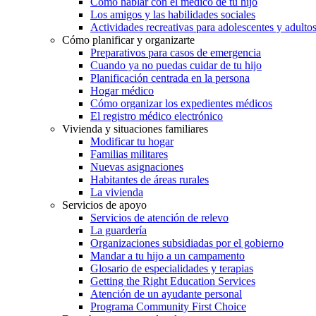
Cómo hablar con el médico de tu hijo
Los amigos y las habilidades sociales
Actividades recreativas para adolescentes y adulto
Cómo planificar y organizarte
Preparativos para casos de emergencia
Cuando ya no puedas cuidar de tu hijo
Planificación centrada en la persona
Hogar médico
Cómo organizar los expedientes médicos
El registro médico electrónico
Vivienda y situaciones familiares
Modificar tu hogar
Familias militares
Nuevas asignaciones
Habitantes de áreas rurales
La vivienda
Servicios de apoyo
Servicios de atención de relevo
La guardería
Organizaciones subsidiadas por el gobierno
Mandar a tu hijo a un campamento
Glosario de especialidades y terapias
Getting the Right Education Services
Atención de un ayudante personal
Programa Community First Choice