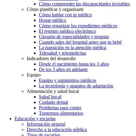
Cómo comprender las discapacidades invisibles
Cómo planificar y organizarte
Cómo hablar con tu médico
Hogar médico
Cómo organizar los expedientes médicos
El registro médico electrónico
Glosario de especialidades y terapias
Cuando sales del hospital antes que tu bebé
La transición en la atención médica
Telesalud y telemedicina
Indicadores del desarrollo
Desde el nacimiento hasta los 3 años
De los 3 años en adelante
Equipo
Equipo y suministros médicos
La tecnología y aparatos de adaptación
Alimentación y salud bucal
Salud bucal
Cuidado dental
Problemas para comer
Trastornos alimentarios
Educación y escuelas
Información general
Derecho a la educación pública
Tipos de escuelas