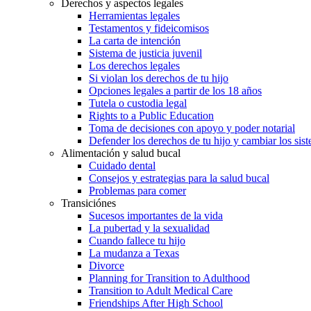
Derechos y aspectos legales
Herramientas legales
Testamentos y fideicomisos
La carta de intención
Sistema de justicia juvenil
Los derechos legales
Si violan los derechos de tu hijo
Opciones legales a partir de los 18 años
Tutela o custodia legal
Rights to a Public Education
Toma de decisiones con apoyo y poder notarial
Defender los derechos de tu hijo y cambiar los sis
Alimentación y salud bucal
Cuidado dental
Consejos y estrategias para la salud bucal
Problemas para comer
Transiciónes
Sucesos importantes de la vida
La pubertad y la sexualidad
Cuando fallece tu hijo
La mudanza a Texas
Divorce
Planning for Transition to Adulthood
Transition to Adult Medical Care
Friendships After High School