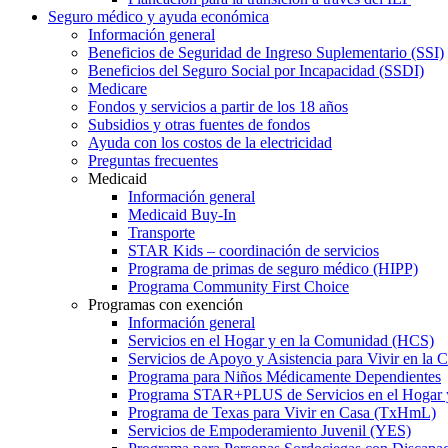
Seguro médico y ayuda económica
Información general
Beneficios de Seguridad de Ingreso Suplementario (SSI)
Beneficios del Seguro Social por Incapacidad (SSDI)
Medicare
Fondos y servicios a partir de los 18 años
Subsidios y otras fuentes de fondos
Ayuda con los costos de la electricidad
Preguntas frecuentes
Medicaid
Información general
Medicaid Buy-In
Transporte
STAR Kids – coordinación de servicios
Programa de primas de seguro médico (HIPP)
Programa Community First Choice
Programas con exención
Información general
Servicios en el Hogar y en la Comunidad (HCS)
Servicios de Apoyo y Asistencia para Vivir en l
Programa para Niños Médicamente Dependientes
Programa STAR+PLUS de Servicios en el Hogar
Programa de Texas para Vivir en Casa (TxHmL)
Servicios de Empoderamiento Juvenil (YES)