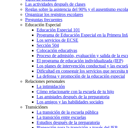
Las actividades después de clases
Reglas sobre la asistencia del 90% y el ausentismo escol
Organizar los registros escolares
Preguntas frecuentes
Educación Especial
Educación Especial 101
Programa de Educación Especial en la Primera Inf
Los servicios de ECSE
Sección 504
Colocación educativas
Proceso de admisión, evaluación y salida de la es
El programa de educación individualizada (IEP)
Los planes de intervención conductual y las escuel
Dificultad en conseguir los servicios que necesita t
La defensa y promoción de la educación especial
Relaciones personales
La intimidación
Cómo relacionarte con la escuela de tu hijo
Las amistades después de la preparatoria
Los amigos y las habilidades sociales
Transiciónes
La transición de la escuela pública
La transición entre escuelas
Estudios después de la preparatoria
Planeación para la transición a través del IEP