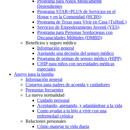
Programa para Niños Médicamente
Dependientes
Programa STAR+PLUS de Servicios en el
Hogar y en la Comunidad (HCBS)
Programa de Texas para Vivir en Casa (TxHmL)
Servicios de Empoderamiento Juvenil (YES)
Programa para Personas Sordociegas con
Discapacidades Múltiples (DMBD)
Beneficios y seguro médico
Información general
Apelando una decisión del seguro médico
Programa de primas de seguro médico (HIPP)
CHIP para niños con necesidades médicas
especiales
Apoyo para la familia
Información general
Consejos para padres de acogida y cuidadores
Preguntas frecuentes
La nueva normalidad
Cuidado personal
Aceptando, apenando, y adaptándose a la vida
Como ayudar a tu hijo a vivir con una
enfermedad crónica
Relaciones personales
Cómo manejar tu vida diaria