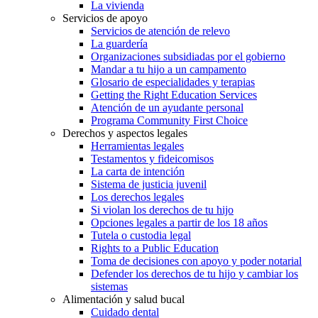
La vivienda
Servicios de apoyo
Servicios de atención de relevo
La guardería
Organizaciones subsidiadas por el gobierno
Mandar a tu hijo a un campamento
Glosario de especialidades y terapias
Getting the Right Education Services
Atención de un ayudante personal
Programa Community First Choice
Derechos y aspectos legales
Herramientas legales
Testamentos y fideicomisos
La carta de intención
Sistema de justicia juvenil
Los derechos legales
Si violan los derechos de tu hijo
Opciones legales a partir de los 18 años
Tutela o custodia legal
Rights to a Public Education
Toma de decisiones con apoyo y poder notarial
Defender los derechos de tu hijo y cambiar los
sistemas
Alimentación y salud bucal
Cuidado dental