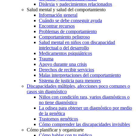
Dislexia y padecimientos relacionados
Salud mental y salud del comportamiento
Información general
Cuándo se debe conseguir ayuda
Encontrar recursos
Problemas de comportamiento
Comportamiento peligroso
Salud mental en niños con discapacidad
intelectual o del desarrollo
Medicamentos psiquiátricos
Trauma
Apoyo durante una crisis
Derechos de recibir servicios
Malas interpretaciones del comportamiento
Sistema de justicia para menores
Discapacidades múltiples, afecciones poco comunes o
casos sin diagnóstico
Niños con condición rara, varios diagnósticos o
no tiene diagnóstico
La odisea para obtener un diagnóstico por medio
de la genética
Trastornos genéticos
Cómo comprender las discapacidades invisibles
Cómo planificar y organizarte
Cómo hablar con tu médico