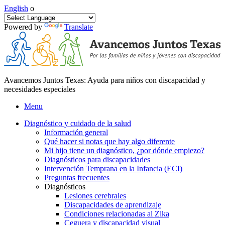
English
o
Powered by
Translate
Avancemos Juntos Texas: Ayuda para niños con discapacidad y
necesidades especiales
Menu
Diagnóstico y cuidado de la salud
Información general
Qué hacer si notas que hay algo diferente
Mi hijo tiene un diagnóstico, ¿por dónde empiezo?
Diagnósticos para discapacidades
Intervención Temprana en la Infancia (ECI)
Preguntas frecuentes
Diagnósticos
Lesiones cerebrales
Discapacidades de aprendizaje
Condiciones relacionadas al Zika
Ceguera y discapacidad visual