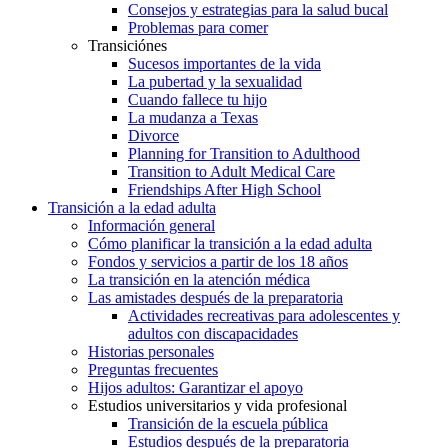
Consejos y estrategias para la salud bucal
Problemas para comer
Transiciónes
Sucesos importantes de la vida
La pubertad y la sexualidad
Cuando fallece tu hijo
La mudanza a Texas
Divorce
Planning for Transition to Adulthood
Transition to Adult Medical Care
Friendships After High School
Transición a la edad adulta
Información general
Cómo planificar la transición a la edad adulta
Fondos y servicios a partir de los 18 años
La transición en la atención médica
Las amistades después de la preparatoria
Actividades recreativas para adolescentes y
adultos con discapacidades
Historias personales
Preguntas frecuentes
Hijos adultos: Garantizar el apoyo
Estudios universitarios y vida profesional
Transición de la escuela pública
Estudios después de la preparatoria