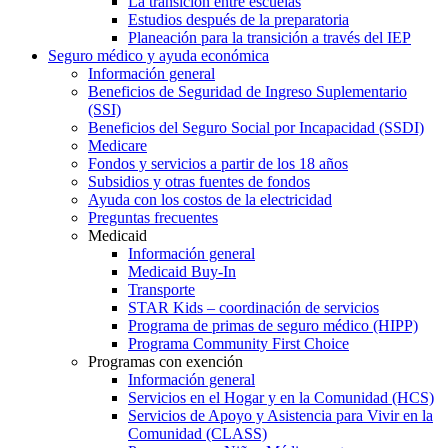
La transición entre escuelas
Estudios después de la preparatoria
Planeación para la transición a través del IEP
Seguro médico y ayuda económica
Información general
Beneficios de Seguridad de Ingreso Suplementario
(SSI)
Beneficios del Seguro Social por Incapacidad (SSDI)
Medicare
Fondos y servicios a partir de los 18 años
Subsidios y otras fuentes de fondos
Ayuda con los costos de la electricidad
Preguntas frecuentes
Medicaid
Información general
Medicaid Buy-In
Transporte
STAR Kids – coordinación de servicios
Programa de primas de seguro médico (HIPP)
Programa Community First Choice
Programas con exención
Información general
Servicios en el Hogar y en la Comunidad (HCS)
Servicios de Apoyo y Asistencia para Vivir en la
Comunidad (CLASS)