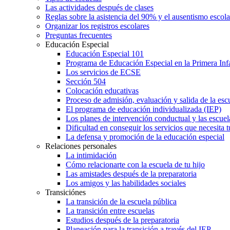
Las actividades después de clases
Reglas sobre la asistencia del 90% y el ausentismo escol
Organizar los registros escolares
Preguntas frecuentes
Educación Especial
Educación Especial 101
Programa de Educación Especial en la Primera Inf
Los servicios de ECSE
Sección 504
Colocación educativas
Proceso de admisión, evaluación y salida de la es
El programa de educación individualizada (IEP)
Los planes de intervención conductual y las escuel
Dificultad en conseguir los servicios que necesita t
La defensa y promoción de la educación especial
Relaciones personales
La intimidación
Cómo relacionarte con la escuela de tu hijo
Las amistades después de la preparatoria
Los amigos y las habilidades sociales
Transiciónes
La transición de la escuela pública
La transición entre escuelas
Estudios después de la preparatoria
Planeación para la transición a través del IEP