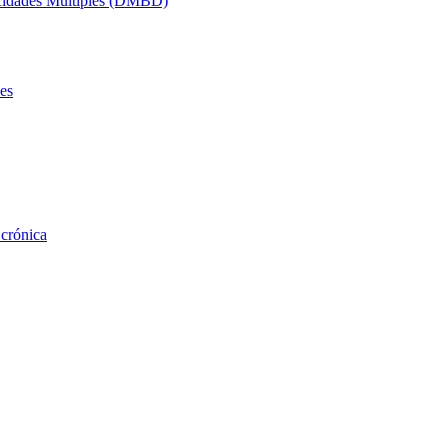
acidades Múltiples (DMBD)
es
 crónica