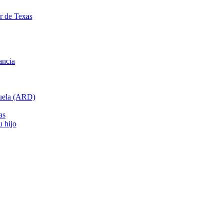
ar de Texas
ancia
cuela (ARD)
as
u hijo