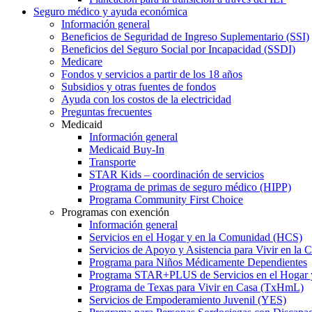
Seguro médico y ayuda económica
Información general
Beneficios de Seguridad de Ingreso Suplementario (SSI)
Beneficios del Seguro Social por Incapacidad (SSDI)
Medicare
Fondos y servicios a partir de los 18 años
Subsidios y otras fuentes de fondos
Ayuda con los costos de la electricidad
Preguntas frecuentes
Medicaid
Información general
Medicaid Buy-In
Transporte
STAR Kids – coordinación de servicios
Programa de primas de seguro médico (HIPP)
Programa Community First Choice
Programas con exención
Información general
Servicios en el Hogar y en la Comunidad (HCS)
Servicios de Apoyo y Asistencia para Vivir en l
Programa para Niños Médicamente Dependientes
Programa STAR+PLUS de Servicios en el Hogar
Programa de Texas para Vivir en Casa (TxHmL)
Servicios de Empoderamiento Juvenil (YES)