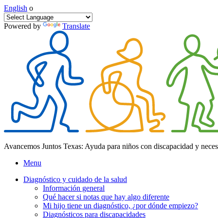
English
o
Powered by
Translate
Avancemos Juntos Texas: Ayuda para niños con discapacidad y neces
Menu
Diagnóstico y cuidado de la salud
Información general
Qué hacer si notas que hay algo diferente
Mi hijo tiene un diagnóstico, ¿por dónde empiezo?
Diagnósticos para discapacidades