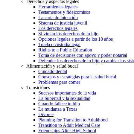
Derechos y aspectos legales
Herramientas legales
Testamentos y fideicomisos
La carta de intención
Sistema de justicia juvenil
Los derechos legales
Si violan los derechos de tu hijo
Opciones legales a partir de los 18 años
Tutela o custodia legal
Rights to a Public Education
Toma de decisiones con apoyo y poder notarial
Defender los derechos de tu hijo y cambiar los sis
Alimentación y salud bucal
Cuidado dental
Consejos y estrategias para la salud bucal
Problemas para comer
Transiciónes
Sucesos importantes de la vida
La pubertad y la sexualidad
Cuando fallece tu hijo
La mudanza a Texas
Divorce
Planning for Transition to Adulthood
Transition to Adult Medical Care
Friendships After High School