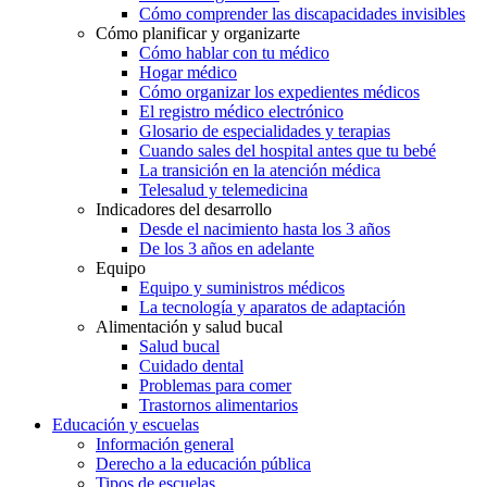
Cómo comprender las discapacidades invisibles
Cómo planificar y organizarte
Cómo hablar con tu médico
Hogar médico
Cómo organizar los expedientes médicos
El registro médico electrónico
Glosario de especialidades y terapias
Cuando sales del hospital antes que tu bebé
La transición en la atención médica
Telesalud y telemedicina
Indicadores del desarrollo
Desde el nacimiento hasta los 3 años
De los 3 años en adelante
Equipo
Equipo y suministros médicos
La tecnología y aparatos de adaptación
Alimentación y salud bucal
Salud bucal
Cuidado dental
Problemas para comer
Trastornos alimentarios
Educación y escuelas
Información general
Derecho a la educación pública
Tipos de escuelas