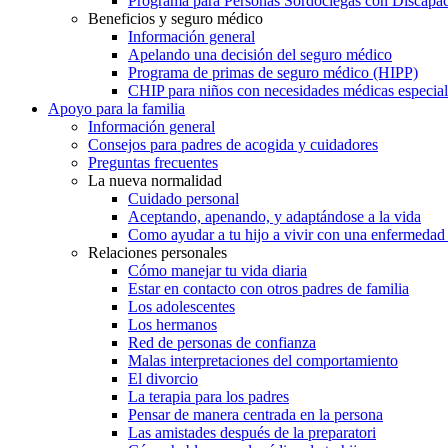
Programa para Personas Sordociegas con Discap
Beneficios y seguro médico
Información general
Apelando una decisión del seguro médico
Programa de primas de seguro médico (HIPP)
CHIP para niños con necesidades médicas especial
Apoyo para la familia
Información general
Consejos para padres de acogida y cuidadores
Preguntas frecuentes
La nueva normalidad
Cuidado personal
Aceptando, apenando, y adaptándose a la vida
Como ayudar a tu hijo a vivir con una enfermedad
Relaciones personales
Cómo manejar tu vida diaria
Estar en contacto con otros padres de familia
Los adolescentes
Los hermanos
Red de personas de confianza
Malas interpretaciones del comportamiento
El divorcio
La terapia para los padres
Pensar de manera centrada en la persona
Las amistades después de la preparatori