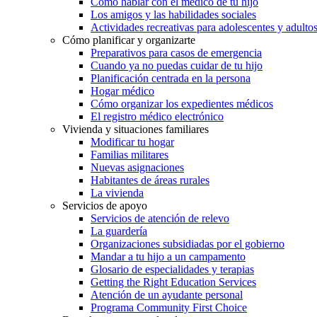
Cómo hablar con el médico de tu hijo
Los amigos y las habilidades sociales
Actividades recreativas para adolescentes y adulto
Cómo planificar y organizarte
Preparativos para casos de emergencia
Cuando ya no puedas cuidar de tu hijo
Planificación centrada en la persona
Hogar médico
Cómo organizar los expedientes médicos
El registro médico electrónico
Vivienda y situaciones familiares
Modificar tu hogar
Familias militares
Nuevas asignaciones
Habitantes de áreas rurales
La vivienda
Servicios de apoyo
Servicios de atención de relevo
La guardería
Organizaciones subsidiadas por el gobierno
Mandar a tu hijo a un campamento
Glosario de especialidades y terapias
Getting the Right Education Services
Atención de un ayudante personal
Programa Community First Choice