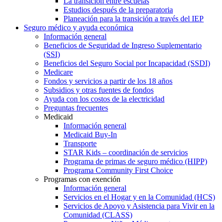
La transición entre escuelas
Estudios después de la preparatoria
Planeación para la transición a través del IEP
Seguro médico y ayuda económica
Información general
Beneficios de Seguridad de Ingreso Suplementario
(SSI)
Beneficios del Seguro Social por Incapacidad (SSDI)
Medicare
Fondos y servicios a partir de los 18 años
Subsidios y otras fuentes de fondos
Ayuda con los costos de la electricidad
Preguntas frecuentes
Medicaid
Información general
Medicaid Buy-In
Transporte
STAR Kids – coordinación de servicios
Programa de primas de seguro médico (HIPP)
Programa Community First Choice
Programas con exención
Información general
Servicios en el Hogar y en la Comunidad (HCS)
Servicios de Apoyo y Asistencia para Vivir en la
Comunidad (CLASS)