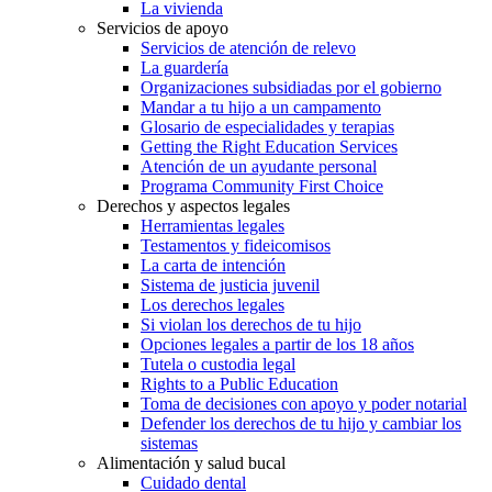
La vivienda
Servicios de apoyo
Servicios de atención de relevo
La guardería
Organizaciones subsidiadas por el gobierno
Mandar a tu hijo a un campamento
Glosario de especialidades y terapias
Getting the Right Education Services
Atención de un ayudante personal
Programa Community First Choice
Derechos y aspectos legales
Herramientas legales
Testamentos y fideicomisos
La carta de intención
Sistema de justicia juvenil
Los derechos legales
Si violan los derechos de tu hijo
Opciones legales a partir de los 18 años
Tutela o custodia legal
Rights to a Public Education
Toma de decisiones con apoyo y poder notarial
Defender los derechos de tu hijo y cambiar los
sistemas
Alimentación y salud bucal
Cuidado dental