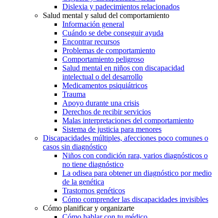
Dislexia y padecimientos relacionados
Salud mental y salud del comportamiento
Información general
Cuándo se debe conseguir ayuda
Encontrar recursos
Problemas de comportamiento
Comportamiento peligroso
Salud mental en niños con discapacidad
intelectual o del desarrollo
Medicamentos psiquiátricos
Trauma
Apoyo durante una crisis
Derechos de recibir servicios
Malas interpretaciones del comportamiento
Sistema de justicia para menores
Discapacidades múltiples, afecciones poco comunes o
casos sin diagnóstico
Niños con condición rara, varios diagnósticos o
no tiene diagnóstico
La odisea para obtener un diagnóstico por medio
de la genética
Trastornos genéticos
Cómo comprender las discapacidades invisibles
Cómo planificar y organizarte
Cómo hablar con tu médico