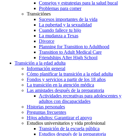
Consejos y estrategias para la salud bucal
Problemas para comer
Transiciónes
Sucesos importantes de la vida
La pubertad y la sexualidad
Cuando fallece tu hijo
La mudanza a Texas
Divorce
Planning for Transition to Adulthood
Transition to Adult Medical Care
Friendships After High School
Transición a la edad adulta
Información general
Cómo planificar la transición a la edad adulta
Fondos y servicios a partir de los 18 años
La transición en la atención médica
Las amistades después de la preparatoria
Actividades recreativas para adolescentes y
adultos con discapacidades
Historias personales
Preguntas frecuentes
Hijos adultos: Garantizar el apoyo
Estudios universitarios y vida profesional
Transición de la escuela pública
Estudios después de la preparatoria