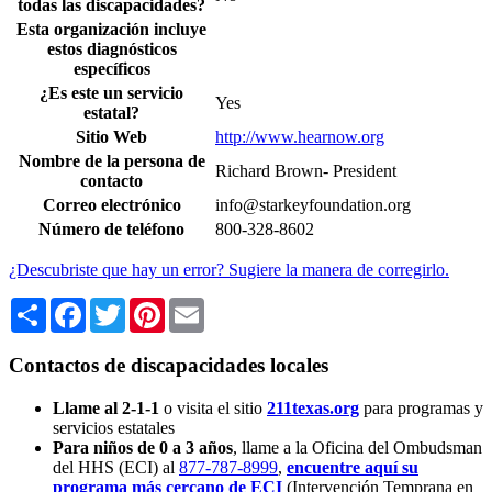
todas las discapacidades?
Esta organización incluye
estos diagnósticos
específicos
¿Es este un servicio
Yes
estatal?
Sitio Web
http://www.hearnow.org
Nombre de la persona de
Richard Brown- President
contacto
Correo electrónico
info@starkeyfoundation.org
Número de teléfono
800-328-8602
¿Descubriste que hay un error? Sugiere la manera de corregirlo.
Share
Facebook
Twitter
Pinterest
Email
Contactos de discapacidades locales
Llame al 2-1-1
o visita el sitio
211texas.org
para programas y
servicios estatales
Para niños de 0 a 3 años
, llame a la Oficina del Ombudsman
del HHS (ECI) al
877-787-8999
,
encuentre aquí su
programa más cercano de ECI
(Intervención Temprana en