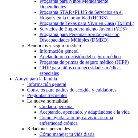
Programa para Niños Médicamente
Dependientes
Programa STAR+PLUS de Servicios en el
Hogar y en la Comunidad (HCBS)
Programa de Texas para Vivir en Casa (TxHmL)
Servicios de Empoderamiento Juvenil (YES)
Programa para Personas Sordociegas con
Discapacidades Múltiples (DMBD)
Beneficios y seguro médico
Información general
Apelando una decisión del seguro médico
Programa de primas de seguro médico (HIPP)
CHIP para niños con necesidades médicas
especiales
Apoyo para la familia
Información general
Consejos para padres de acogida y cuidadores
Preguntas frecuentes
La nueva normalidad
Cuidado personal
Aceptando, apenando, y adaptándose a la vida
Como ayudar a tu hijo a vivir con una
enfermedad crónica
Relaciones personales
Cómo manejar tu vida diaria