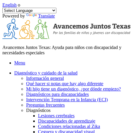
English
o
Powered by
Translate
Avancemos Juntos Texas: Ayuda para niños con discapacidad y
necesidades especiales
Menu
Diagnóstico y cuidado de la salud
Información general
Qué hacer si notas que hay algo diferente
Mi hijo tiene un diagnóstico, ¿por dónde empiezo?
Diagnósticos para discapacidades
Intervención Temprana en la Infancia (ECI)
Preguntas frecuentes
Diagnósticos
Lesiones cerebrales
Discapacidades de aprendizaje
Condiciones relacionadas al Zika
Ceguera y discapacidad visual