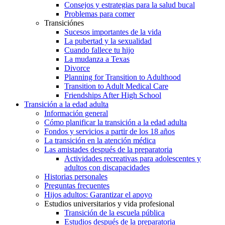
Consejos y estrategias para la salud bucal
Problemas para comer
Transiciónes
Sucesos importantes de la vida
La pubertad y la sexualidad
Cuando fallece tu hijo
La mudanza a Texas
Divorce
Planning for Transition to Adulthood
Transition to Adult Medical Care
Friendships After High School
Transición a la edad adulta
Información general
Cómo planificar la transición a la edad adulta
Fondos y servicios a partir de los 18 años
La transición en la atención médica
Las amistades después de la preparatoria
Actividades recreativas para adolescentes y
adultos con discapacidades
Historias personales
Preguntas frecuentes
Hijos adultos: Garantizar el apoyo
Estudios universitarios y vida profesional
Transición de la escuela pública
Estudios después de la preparatoria