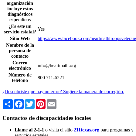
organización
incluye estos
diagnósticos
específicos
¿Es este un
Yes
servicio estatal?
Sitio Web
https://www.facebook.com/heartmathtroopsveterans
Nombre de la
persona de
contacto
Correo
info@heartmath.org
electrónico
Número de
800 711-6221
teléfono
¿Descubriste que hay un error? Sugiere la manera de corregirlo.
Share
Facebook
Twitter
Pinterest
Email
Contactos de discapacidades locales
Llame al 2-1-1
o visita el sitio
211texas.org
para programas y
servicios estatales