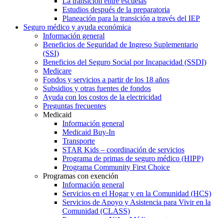
La transición entre escuelas
Estudios después de la preparatoria
Planeación para la transición a través del IEP
Seguro médico y ayuda económica
Información general
Beneficios de Seguridad de Ingreso Suplementario
(SSI)
Beneficios del Seguro Social por Incapacidad (SSDI)
Medicare
Fondos y servicios a partir de los 18 años
Subsidios y otras fuentes de fondos
Ayuda con los costos de la electricidad
Preguntas frecuentes
Medicaid
Información general
Medicaid Buy-In
Transporte
STAR Kids – coordinación de servicios
Programa de primas de seguro médico (HIPP)
Programa Community First Choice
Programas con exención
Información general
Servicios en el Hogar y en la Comunidad (HCS)
Servicios de Apoyo y Asistencia para Vivir en la
Comunidad (CLASS)