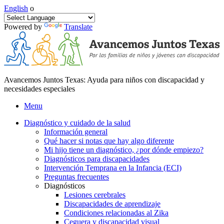
English
o
Powered by
Translate
Avancemos Juntos Texas: Ayuda para niños con discapacidad y
necesidades especiales
Menu
Diagnóstico y cuidado de la salud
Información general
Qué hacer si notas que hay algo diferente
Mi hijo tiene un diagnóstico, ¿por dónde empiezo?
Diagnósticos para discapacidades
Intervención Temprana en la Infancia (ECI)
Preguntas frecuentes
Diagnósticos
Lesiones cerebrales
Discapacidades de aprendizaje
Condiciones relacionadas al Zika
Ceguera y discapacidad visual