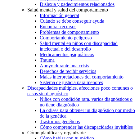
Dislexia y padecimientos relacionados
Salud mental y salud del comportamiento
Información general
Cuándo se debe conseguir ayuda
Encontrar recursos
Problemas de comportamiento
Comportamiento peligroso
Salud mental en niños con discapacidad
intelectual o del desarrollo
Medicamentos psiquiátricos
Trauma
Apoyo durante una crisis
Derechos de recibir servicios
Malas interpretaciones del comportamiento
Sistema de justicia para menores
Discapacidades múltiples, afecciones poco comunes o
casos sin diagnóstico
Niños con condición rara, varios diagnósticos o
no tiene diagnóstico
La odisea para obtener un diagnóstico por medio
de la genética
Trastornos genéticos
Cómo comprender las discapacidades invisibles
Cómo planificar y organizarte
Cómo hablar con tu médico