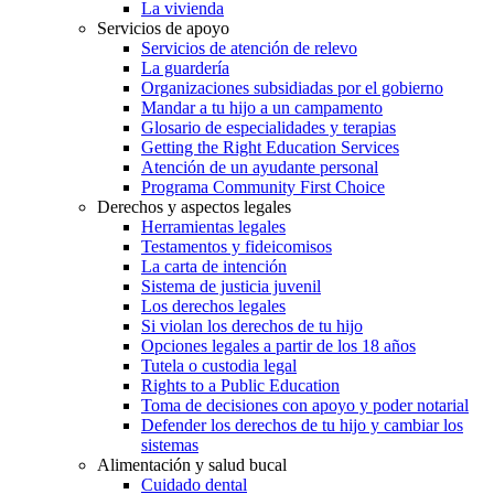
La vivienda
Servicios de apoyo
Servicios de atención de relevo
La guardería
Organizaciones subsidiadas por el gobierno
Mandar a tu hijo a un campamento
Glosario de especialidades y terapias
Getting the Right Education Services
Atención de un ayudante personal
Programa Community First Choice
Derechos y aspectos legales
Herramientas legales
Testamentos y fideicomisos
La carta de intención
Sistema de justicia juvenil
Los derechos legales
Si violan los derechos de tu hijo
Opciones legales a partir de los 18 años
Tutela o custodia legal
Rights to a Public Education
Toma de decisiones con apoyo y poder notarial
Defender los derechos de tu hijo y cambiar los
sistemas
Alimentación y salud bucal
Cuidado dental