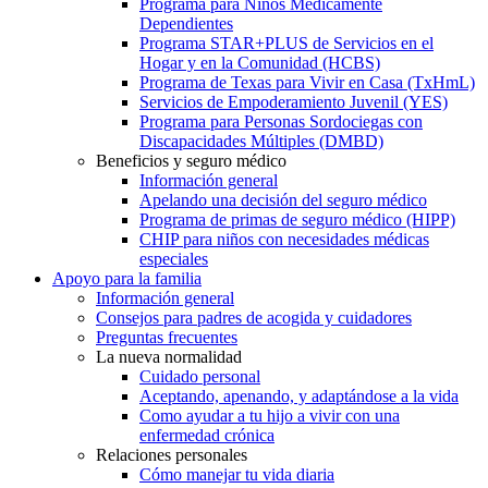
Programa para Niños Médicamente
Dependientes
Programa STAR+PLUS de Servicios en el
Hogar y en la Comunidad (HCBS)
Programa de Texas para Vivir en Casa (TxHmL)
Servicios de Empoderamiento Juvenil (YES)
Programa para Personas Sordociegas con
Discapacidades Múltiples (DMBD)
Beneficios y seguro médico
Información general
Apelando una decisión del seguro médico
Programa de primas de seguro médico (HIPP)
CHIP para niños con necesidades médicas
especiales
Apoyo para la familia
Información general
Consejos para padres de acogida y cuidadores
Preguntas frecuentes
La nueva normalidad
Cuidado personal
Aceptando, apenando, y adaptándose a la vida
Como ayudar a tu hijo a vivir con una
enfermedad crónica
Relaciones personales
Cómo manejar tu vida diaria