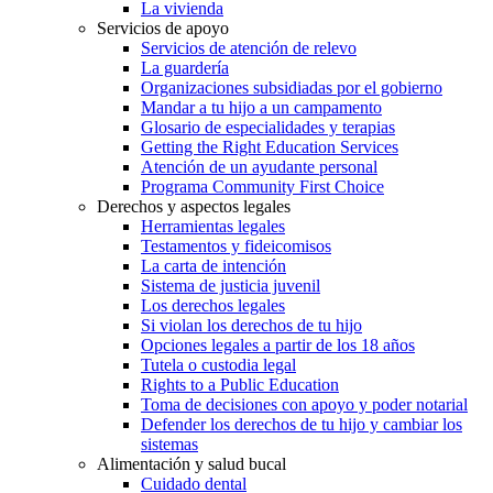
La vivienda
Servicios de apoyo
Servicios de atención de relevo
La guardería
Organizaciones subsidiadas por el gobierno
Mandar a tu hijo a un campamento
Glosario de especialidades y terapias
Getting the Right Education Services
Atención de un ayudante personal
Programa Community First Choice
Derechos y aspectos legales
Herramientas legales
Testamentos y fideicomisos
La carta de intención
Sistema de justicia juvenil
Los derechos legales
Si violan los derechos de tu hijo
Opciones legales a partir de los 18 años
Tutela o custodia legal
Rights to a Public Education
Toma de decisiones con apoyo y poder notarial
Defender los derechos de tu hijo y cambiar los
sistemas
Alimentación y salud bucal
Cuidado dental