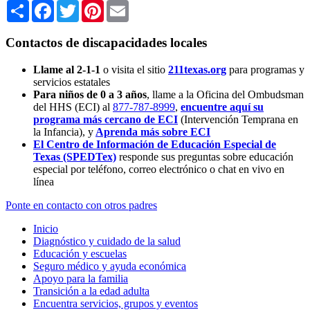
Share
Facebook
Twitter
Pinterest
Email
Contactos de discapacidades locales
Llame al 2-1-1
o visita el sitio
211texas.org
para programas y
servicios estatales
Para niños de 0 a 3 años
, llame a la Oficina del Ombudsman
del HHS (ECI) al
877-787-8999
,
encuentre aquí su
programa más cercano de ECI
(Intervención Temprana en
la Infancia),
y
Aprenda más sobre ECI
El Centro de Información de Educación Especial de
Texas (SPEDTex)
responde sus preguntas sobre educación
especial por teléfono, correo electrónico o chat en vivo en
línea
Ponte en contacto con otros padres
Inicio
Diagnóstico y cuidado de la salud
Educación y escuelas
Seguro médico y ayuda económica
Apoyo para la familia
Transición a la edad adulta
Encuentra servicios, grupos y eventos