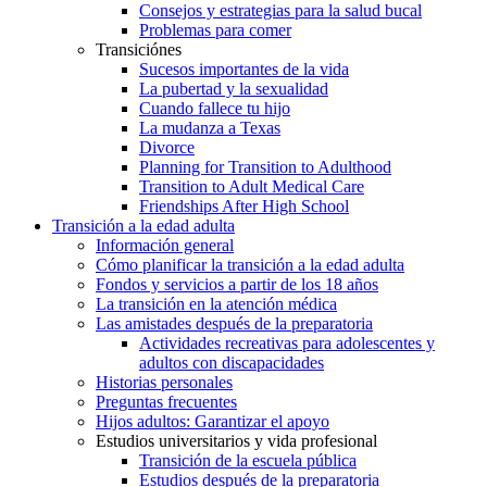
Consejos y estrategias para la salud bucal
Problemas para comer
Transiciónes
Sucesos importantes de la vida
La pubertad y la sexualidad
Cuando fallece tu hijo
La mudanza a Texas
Divorce
Planning for Transition to Adulthood
Transition to Adult Medical Care
Friendships After High School
Transición a la edad adulta
Información general
Cómo planificar la transición a la edad adulta
Fondos y servicios a partir de los 18 años
La transición en la atención médica
Las amistades después de la preparatoria
Actividades recreativas para adolescentes y
adultos con discapacidades
Historias personales
Preguntas frecuentes
Hijos adultos: Garantizar el apoyo
Estudios universitarios y vida profesional
Transición de la escuela pública
Estudios después de la preparatoria