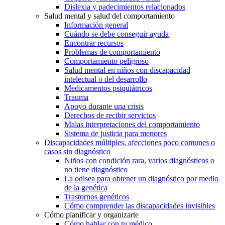
Dislexia y padecimientos relacionados
Salud mental y salud del comportamiento
Información general
Cuándo se debe conseguir ayuda
Encontrar recursos
Problemas de comportamiento
Comportamiento peligroso
Salud mental en niños con discapacidad
intelectual o del desarrollo
Medicamentos psiquiátricos
Trauma
Apoyo durante una crisis
Derechos de recibir servicios
Malas interpretaciones del comportamiento
Sistema de justicia para menores
Discapacidades múltiples, afecciones poco comunes o
casos sin diagnóstico
Niños con condición rara, varios diagnósticos o
no tiene diagnóstico
La odisea para obtener un diagnóstico por medio
de la genética
Trastornos genéticos
Cómo comprender las discapacidades invisibles
Cómo planificar y organizarte
Cómo hablar con tu médico