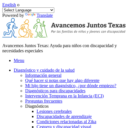
English
o
Powered by
Translate
Avancemos Juntos Texas: Ayuda para niños con discapacidad y
necesidades especiales
Menu
Diagnóstico y cuidado de la salud
Información general
Qué hacer si notas que hay algo diferente
Mi hijo tiene un diagnóstico, ¿por dónde empiezo?
Diagnósticos para discapacidades
Intervención Temprana en la Infancia (ECI)
Preguntas frecuentes
Diagnósticos
Lesiones cerebrales
Discapacidades de aprendizaje
Condiciones relacionadas al Zika
Ceguera y discapacidad visual