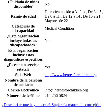
¿Cuidado de niños
No
disponible?
De recién nacido a 3 años , De 3 a 5 ,
Rango de edad
De 6 a 11 , De 12 a 14 , De 15 a 21 ,
Mayores de 22
Categorías de
Medical Condition
discapacidad
¿Esta organización
incluye todas las
No
discapacidades?
Esta organización
incluye estos
diagnósticos específicos
¿Es este un servicio
Yes
estatal?
Sitio Web
http://www.heroesforchildren.org
Nombre de la persona
de contacto
Correo electrónico
info@heroesforchildren.org
Número de teléfono
214-256-5824
¿Descubriste que hay un error? Sugiere la manera de corregirlo.