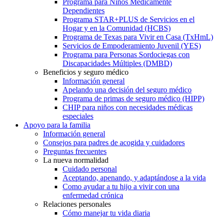
Programa para Niños Médicamente
Dependientes
Programa STAR+PLUS de Servicios en el
Hogar y en la Comunidad (HCBS)
Programa de Texas para Vivir en Casa (TxHmL)
Servicios de Empoderamiento Juvenil (YES)
Programa para Personas Sordociegas con
Discapacidades Múltiples (DMBD)
Beneficios y seguro médico
Información general
Apelando una decisión del seguro médico
Programa de primas de seguro médico (HIPP)
CHIP para niños con necesidades médicas
especiales
Apoyo para la familia
Información general
Consejos para padres de acogida y cuidadores
Preguntas frecuentes
La nueva normalidad
Cuidado personal
Aceptando, apenando, y adaptándose a la vida
Como ayudar a tu hijo a vivir con una
enfermedad crónica
Relaciones personales
Cómo manejar tu vida diaria