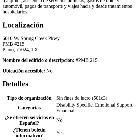
o alquiler, asistencia de servicios públicos, gastos de hotel y
automóvil, pagos de transporte y viajes hacia y desde tratamientos
hospitalarios.
Localización
6010 W. Spring Creek Pkwy
PMB #215
Plano, 75024, TX
Nombre del edificio o descripción:
#PMB 215
Ubicación accesible:
No
Detalles
Tipo de organización
Sin fines de lucro (501c3)
Disability Specific, Emotional Support,
Categorías
Financial
¿Se ofrecen servicios en
No
Español?
¿Tienen boletín
Yes
informativo?