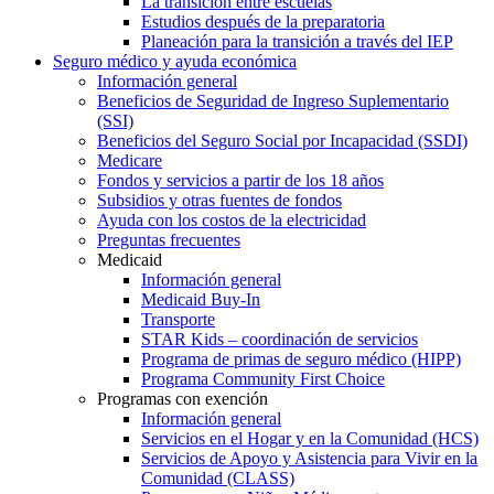
La transición entre escuelas
Estudios después de la preparatoria
Planeación para la transición a través del IEP
Seguro médico y ayuda económica
Información general
Beneficios de Seguridad de Ingreso Suplementario
(SSI)
Beneficios del Seguro Social por Incapacidad (SSDI)
Medicare
Fondos y servicios a partir de los 18 años
Subsidios y otras fuentes de fondos
Ayuda con los costos de la electricidad
Preguntas frecuentes
Medicaid
Información general
Medicaid Buy-In
Transporte
STAR Kids – coordinación de servicios
Programa de primas de seguro médico (HIPP)
Programa Community First Choice
Programas con exención
Información general
Servicios en el Hogar y en la Comunidad (HCS)
Servicios de Apoyo y Asistencia para Vivir en la
Comunidad (CLASS)