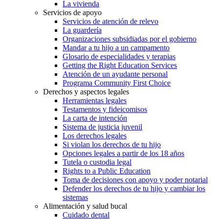
La vivienda
Servicios de apoyo
Servicios de atención de relevo
La guardería
Organizaciones subsidiadas por el gobierno
Mandar a tu hijo a un campamento
Glosario de especialidades y terapias
Getting the Right Education Services
Atención de un ayudante personal
Programa Community First Choice
Derechos y aspectos legales
Herramientas legales
Testamentos y fideicomisos
La carta de intención
Sistema de justicia juvenil
Los derechos legales
Si violan los derechos de tu hijo
Opciones legales a partir de los 18 años
Tutela o custodia legal
Rights to a Public Education
Toma de decisiones con apoyo y poder notarial
Defender los derechos de tu hijo y cambiar los
sistemas
Alimentación y salud bucal
Cuidado dental