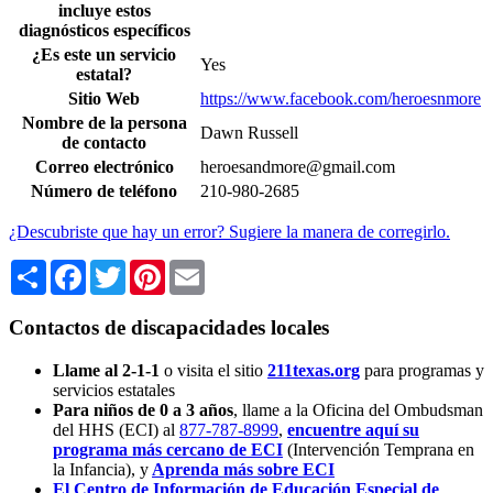
incluye estos
diagnósticos específicos
¿Es este un servicio
Yes
estatal?
Sitio Web
https://www.facebook.com/heroesnmore
Nombre de la persona
Dawn Russell
de contacto
Correo electrónico
heroesandmore@gmail.com
Número de teléfono
210-980-2685
¿Descubriste que hay un error? Sugiere la manera de corregirlo.
Share
Facebook
Twitter
Pinterest
Email
Contactos de discapacidades locales
Llame al 2-1-1
o visita el sitio
211texas.org
para programas y
servicios estatales
Para niños de 0 a 3 años
, llame a la Oficina del Ombudsman
del HHS (ECI) al
877-787-8999
,
encuentre aquí su
programa más cercano de ECI
(Intervención Temprana en
la Infancia),
y
Aprenda más sobre ECI
El Centro de Información de Educación Especial de