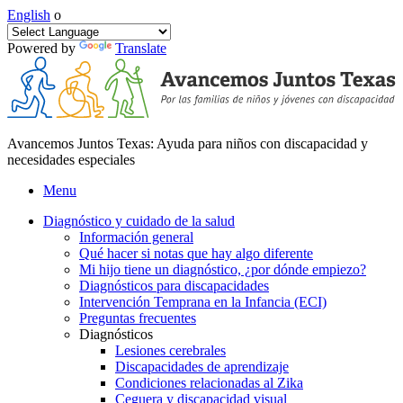
English
o
Powered by
Translate
Avancemos Juntos Texas: Ayuda para niños con discapacidad y
necesidades especiales
Menu
Diagnóstico y cuidado de la salud
Información general
Qué hacer si notas que hay algo diferente
Mi hijo tiene un diagnóstico, ¿por dónde empiezo?
Diagnósticos para discapacidades
Intervención Temprana en la Infancia (ECI)
Preguntas frecuentes
Diagnósticos
Lesiones cerebrales
Discapacidades de aprendizaje
Condiciones relacionadas al Zika
Ceguera y discapacidad visual