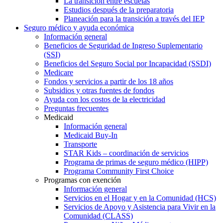
La transición entre escuelas
Estudios después de la preparatoria
Planeación para la transición a través del IEP
Seguro médico y ayuda económica
Información general
Beneficios de Seguridad de Ingreso Suplementario
(SSI)
Beneficios del Seguro Social por Incapacidad (SSDI)
Medicare
Fondos y servicios a partir de los 18 años
Subsidios y otras fuentes de fondos
Ayuda con los costos de la electricidad
Preguntas frecuentes
Medicaid
Información general
Medicaid Buy-In
Transporte
STAR Kids – coordinación de servicios
Programa de primas de seguro médico (HIPP)
Programa Community First Choice
Programas con exención
Información general
Servicios en el Hogar y en la Comunidad (HCS)
Servicios de Apoyo y Asistencia para Vivir en la
Comunidad (CLASS)