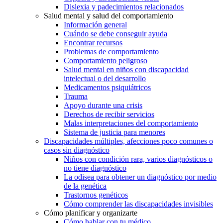
Dislexia y padecimientos relacionados
Salud mental y salud del comportamiento
Información general
Cuándo se debe conseguir ayuda
Encontrar recursos
Problemas de comportamiento
Comportamiento peligroso
Salud mental en niños con discapacidad
intelectual o del desarrollo
Medicamentos psiquiátricos
Trauma
Apoyo durante una crisis
Derechos de recibir servicios
Malas interpretaciones del comportamiento
Sistema de justicia para menores
Discapacidades múltiples, afecciones poco comunes o
casos sin diagnóstico
Niños con condición rara, varios diagnósticos o
no tiene diagnóstico
La odisea para obtener un diagnóstico por medio
de la genética
Trastornos genéticos
Cómo comprender las discapacidades invisibles
Cómo planificar y organizarte
Cómo hablar con tu médico