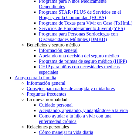
Programa para Niños Médicamente
Dependientes
Programa STAR+PLUS de Servicios en el
Hogar y en la Comunidad (HCBS)
Programa de Texas para Vivir en Casa (TxHmL)
Servicios de Empoderamiento Juvenil (YES)
Programa para Personas Sordociegas con
Discapacidades Múltiples (DMBD)
Beneficios y seguro médico
Información general
Apelando una decisión del seguro médico
Programa de primas de seguro médico (HIPP)
CHIP para niños con necesidades médicas
especiales
Apoyo para la familia
Información general
Consejos para padres de acogida y cuidadores
Preguntas frecuentes
La nueva normalidad
Cuidado personal
Aceptando, apenando, y adaptándose a la vida
Como ayudar a tu hijo a vivir con una
enfermedad crónica
Relaciones personales
Cómo manejar tu vida diaria