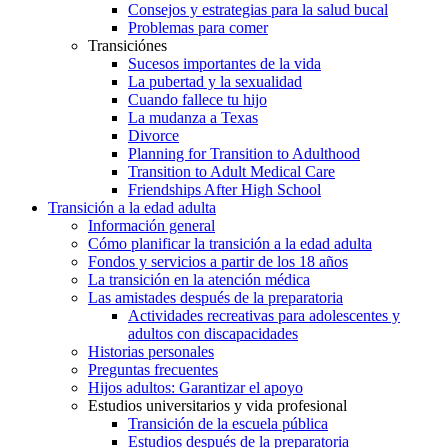
Consejos y estrategias para la salud bucal
Problemas para comer
Transiciónes
Sucesos importantes de la vida
La pubertad y la sexualidad
Cuando fallece tu hijo
La mudanza a Texas
Divorce
Planning for Transition to Adulthood
Transition to Adult Medical Care
Friendships After High School
Transición a la edad adulta
Información general
Cómo planificar la transición a la edad adulta
Fondos y servicios a partir de los 18 años
La transición en la atención médica
Las amistades después de la preparatoria
Actividades recreativas para adolescentes y
adultos con discapacidades
Historias personales
Preguntas frecuentes
Hijos adultos: Garantizar el apoyo
Estudios universitarios y vida profesional
Transición de la escuela pública
Estudios después de la preparatoria