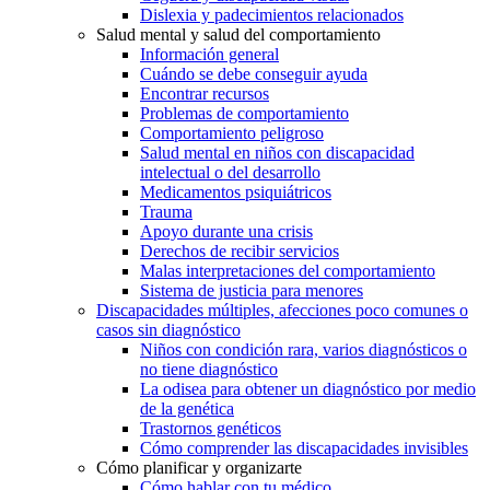
Dislexia y padecimientos relacionados
Salud mental y salud del comportamiento
Información general
Cuándo se debe conseguir ayuda
Encontrar recursos
Problemas de comportamiento
Comportamiento peligroso
Salud mental en niños con discapacidad
intelectual o del desarrollo
Medicamentos psiquiátricos
Trauma
Apoyo durante una crisis
Derechos de recibir servicios
Malas interpretaciones del comportamiento
Sistema de justicia para menores
Discapacidades múltiples, afecciones poco comunes o
casos sin diagnóstico
Niños con condición rara, varios diagnósticos o
no tiene diagnóstico
La odisea para obtener un diagnóstico por medio
de la genética
Trastornos genéticos
Cómo comprender las discapacidades invisibles
Cómo planificar y organizarte
Cómo hablar con tu médico