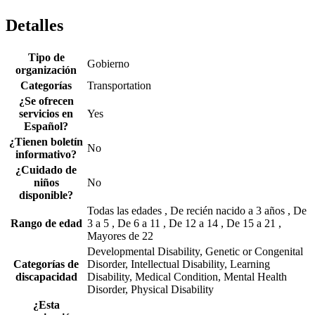
Detalles
Tipo de
Gobierno
organización
Categorías
Transportation
¿Se ofrecen
servicios en
Yes
Español?
¿Tienen boletín
No
informativo?
¿Cuidado de
niños
No
disponible?
Todas las edades , De recién nacido a 3 años , De
Rango de edad
3 a 5 , De 6 a 11 , De 12 a 14 , De 15 a 21 ,
Mayores de 22
Developmental Disability, Genetic or Congenital
Categorías de
Disorder, Intellectual Disability, Learning
discapacidad
Disability, Medical Condition, Mental Health
Disorder, Physical Disability
¿Esta