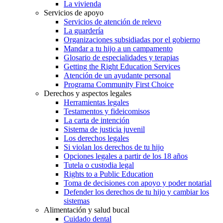
La vivienda
Servicios de apoyo
Servicios de atención de relevo
La guardería
Organizaciones subsidiadas por el gobierno
Mandar a tu hijo a un campamento
Glosario de especialidades y terapias
Getting the Right Education Services
Atención de un ayudante personal
Programa Community First Choice
Derechos y aspectos legales
Herramientas legales
Testamentos y fideicomisos
La carta de intención
Sistema de justicia juvenil
Los derechos legales
Si violan los derechos de tu hijo
Opciones legales a partir de los 18 años
Tutela o custodia legal
Rights to a Public Education
Toma de decisiones con apoyo y poder notarial
Defender los derechos de tu hijo y cambiar los
sistemas
Alimentación y salud bucal
Cuidado dental