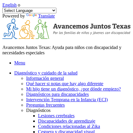
English
o
Powered by
Translate
Avancemos Juntos Texas: Ayuda para niños con discapacidad y
necesidades especiales
Menu
Diagnóstico y cuidado de la salud
Información general
Qué hacer si notas que hay algo diferente
Mi hijo tiene un diagnóstico, ¿por dónde empiezo?
Diagnósticos para discapacidades
Intervención Temprana en la Infancia (ECI)
Preguntas frecuentes
Diagnósticos
Lesiones cerebrales
Discapacidades de aprendizaje
Condiciones relacionadas al Zika
Ceguera y discapacidad visual