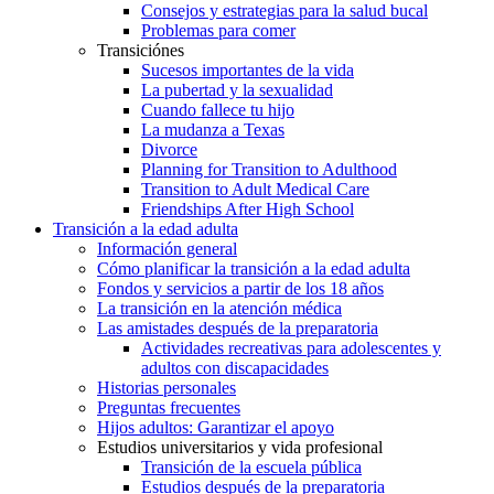
Consejos y estrategias para la salud bucal
Problemas para comer
Transiciónes
Sucesos importantes de la vida
La pubertad y la sexualidad
Cuando fallece tu hijo
La mudanza a Texas
Divorce
Planning for Transition to Adulthood
Transition to Adult Medical Care
Friendships After High School
Transición a la edad adulta
Información general
Cómo planificar la transición a la edad adulta
Fondos y servicios a partir de los 18 años
La transición en la atención médica
Las amistades después de la preparatoria
Actividades recreativas para adolescentes y
adultos con discapacidades
Historias personales
Preguntas frecuentes
Hijos adultos: Garantizar el apoyo
Estudios universitarios y vida profesional
Transición de la escuela pública
Estudios después de la preparatoria