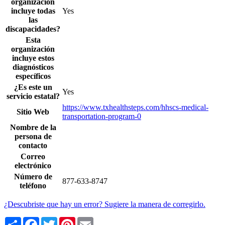
organización
incluye todas
Yes
las
discapacidades?
Esta
organización
incluye estos
diagnósticos
específicos
¿Es este un
Yes
servicio estatal?
https://www.txhealthsteps.com/hhscs-medical-
Sitio Web
transportation-program-0
Nombre de la
persona de
contacto
Correo
electrónico
Número de
877-633-8747
teléfono
¿Descubriste que hay un error? Sugiere la manera de corregirlo.
Share
Facebook
Twitter
Pinterest
Email