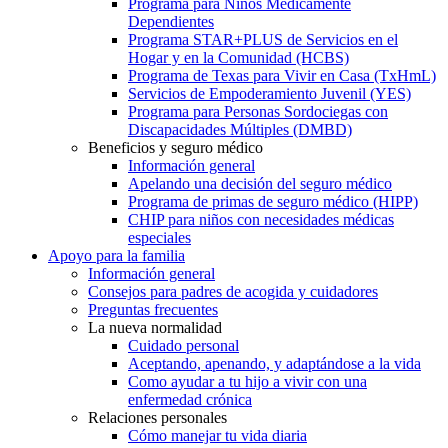
Programa para Niños Médicamente
Dependientes
Programa STAR+PLUS de Servicios en el
Hogar y en la Comunidad (HCBS)
Programa de Texas para Vivir en Casa (TxHmL)
Servicios de Empoderamiento Juvenil (YES)
Programa para Personas Sordociegas con
Discapacidades Múltiples (DMBD)
Beneficios y seguro médico
Información general
Apelando una decisión del seguro médico
Programa de primas de seguro médico (HIPP)
CHIP para niños con necesidades médicas
especiales
Apoyo para la familia
Información general
Consejos para padres de acogida y cuidadores
Preguntas frecuentes
La nueva normalidad
Cuidado personal
Aceptando, apenando, y adaptándose a la vida
Como ayudar a tu hijo a vivir con una
enfermedad crónica
Relaciones personales
Cómo manejar tu vida diaria