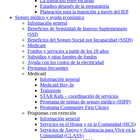
La transición entre escuelas
Estudios después de la preparatoria
Planeación para la transición a través del IEP
Seguro médico y ayuda económica
Información general
Beneficios de Seguridad de Ingreso Suplementario
(SSI)
Beneficios del Seguro Social por Incapacidad (SSDI)
Medicare
Fondos y servicios a partir de los 18 años
Subsidios y otras fuentes de fondos
Ayuda con los costos de la electricidad
Preguntas frecuentes
Medicaid
Información general
Medicaid Buy-In
Transporte
STAR Kids – coordinación de servicios
Programa de primas de seguro médico (HIPP)
Programa Community First Choice
Programas con exención
Información general
Servicios en el Hogar y en la Comunidad (HCS)
Servicios de Apoyo y Asistencia para Vivir en la
Comunidad (CLASS)