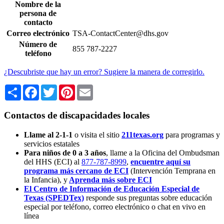
Nombre de la
persona de
contacto
Correo electrónico
TSA-ContactCenter@dhs.gov
Número de
855 787-2227
teléfono
¿Descubriste que hay un error? Sugiere la manera de corregirlo.
Share
Facebook
Twitter
Pinterest
Email
Contactos de discapacidades locales
Llame al 2-1-1
o visita el sitio
211texas.org
para programas y
servicios estatales
Para niños de 0 a 3 años
, llame a la Oficina del Ombudsman
del HHS (ECI) al
877-787-8999
,
encuentre aquí su
programa más cercano de ECI
(Intervención Temprana en
la Infancia),
y
Aprenda más sobre ECI
El Centro de Información de Educación Especial de
Texas (SPEDTex)
responde sus preguntas sobre educación
especial por teléfono, correo electrónico o chat en vivo en
línea