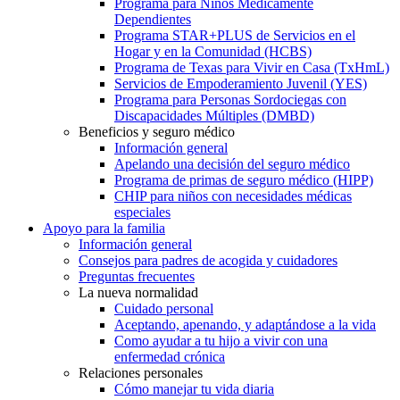
Programa para Niños Médicamente
Dependientes
Programa STAR+PLUS de Servicios en el
Hogar y en la Comunidad (HCBS)
Programa de Texas para Vivir en Casa (TxHmL)
Servicios de Empoderamiento Juvenil (YES)
Programa para Personas Sordociegas con
Discapacidades Múltiples (DMBD)
Beneficios y seguro médico
Información general
Apelando una decisión del seguro médico
Programa de primas de seguro médico (HIPP)
CHIP para niños con necesidades médicas
especiales
Apoyo para la familia
Información general
Consejos para padres de acogida y cuidadores
Preguntas frecuentes
La nueva normalidad
Cuidado personal
Aceptando, apenando, y adaptándose a la vida
Como ayudar a tu hijo a vivir con una
enfermedad crónica
Relaciones personales
Cómo manejar tu vida diaria