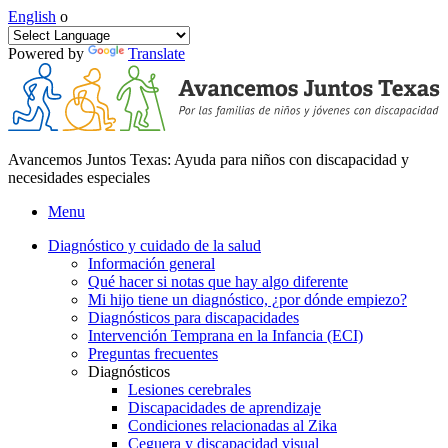
English
o
Powered by
Translate
Avancemos Juntos Texas: Ayuda para niños con discapacidad y
necesidades especiales
Menu
Diagnóstico y cuidado de la salud
Información general
Qué hacer si notas que hay algo diferente
Mi hijo tiene un diagnóstico, ¿por dónde empiezo?
Diagnósticos para discapacidades
Intervención Temprana en la Infancia (ECI)
Preguntas frecuentes
Diagnósticos
Lesiones cerebrales
Discapacidades de aprendizaje
Condiciones relacionadas al Zika
Ceguera y discapacidad visual