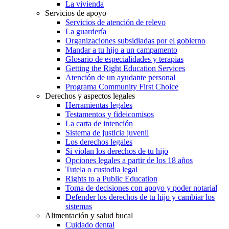
La vivienda
Servicios de apoyo
Servicios de atención de relevo
La guardería
Organizaciones subsidiadas por el gobierno
Mandar a tu hijo a un campamento
Glosario de especialidades y terapias
Getting the Right Education Services
Atención de un ayudante personal
Programa Community First Choice
Derechos y aspectos legales
Herramientas legales
Testamentos y fideicomisos
La carta de intención
Sistema de justicia juvenil
Los derechos legales
Si violan los derechos de tu hijo
Opciones legales a partir de los 18 años
Tutela o custodia legal
Rights to a Public Education
Toma de decisiones con apoyo y poder notarial
Defender los derechos de tu hijo y cambiar los
sistemas
Alimentación y salud bucal
Cuidado dental