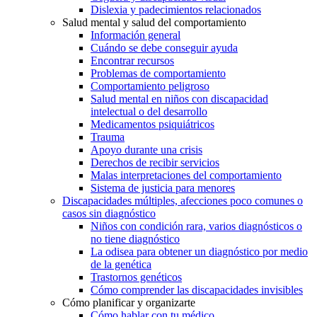
Dislexia y padecimientos relacionados
Salud mental y salud del comportamiento
Información general
Cuándo se debe conseguir ayuda
Encontrar recursos
Problemas de comportamiento
Comportamiento peligroso
Salud mental en niños con discapacidad
intelectual o del desarrollo
Medicamentos psiquiátricos
Trauma
Apoyo durante una crisis
Derechos de recibir servicios
Malas interpretaciones del comportamiento
Sistema de justicia para menores
Discapacidades múltiples, afecciones poco comunes o
casos sin diagnóstico
Niños con condición rara, varios diagnósticos o
no tiene diagnóstico
La odisea para obtener un diagnóstico por medio
de la genética
Trastornos genéticos
Cómo comprender las discapacidades invisibles
Cómo planificar y organizarte
Cómo hablar con tu médico