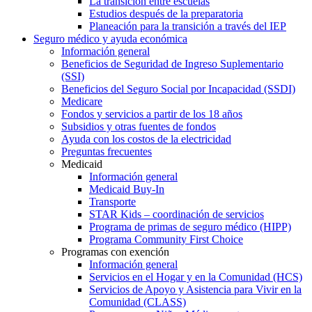
La transición entre escuelas
Estudios después de la preparatoria
Planeación para la transición a través del IEP
Seguro médico y ayuda económica
Información general
Beneficios de Seguridad de Ingreso Suplementario
(SSI)
Beneficios del Seguro Social por Incapacidad (SSDI)
Medicare
Fondos y servicios a partir de los 18 años
Subsidios y otras fuentes de fondos
Ayuda con los costos de la electricidad
Preguntas frecuentes
Medicaid
Información general
Medicaid Buy-In
Transporte
STAR Kids – coordinación de servicios
Programa de primas de seguro médico (HIPP)
Programa Community First Choice
Programas con exención
Información general
Servicios en el Hogar y en la Comunidad (HCS)
Servicios de Apoyo y Asistencia para Vivir en la
Comunidad (CLASS)