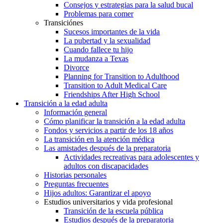
Consejos y estrategias para la salud bucal
Problemas para comer
Transiciónes
Sucesos importantes de la vida
La pubertad y la sexualidad
Cuando fallece tu hijo
La mudanza a Texas
Divorce
Planning for Transition to Adulthood
Transition to Adult Medical Care
Friendships After High School
Transición a la edad adulta
Información general
Cómo planificar la transición a la edad adulta
Fondos y servicios a partir de los 18 años
La transición en la atención médica
Las amistades después de la preparatoria
Actividades recreativas para adolescentes y
adultos con discapacidades
Historias personales
Preguntas frecuentes
Hijos adultos: Garantizar el apoyo
Estudios universitarios y vida profesional
Transición de la escuela pública
Estudios después de la preparatoria