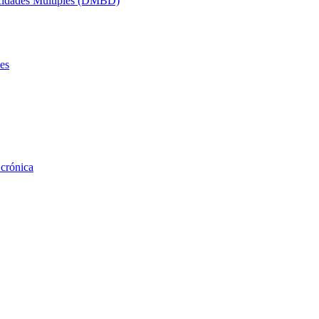
acidades Múltiples (DMBD)
es
 crónica