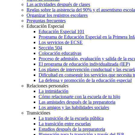
Las actividades después de clases
Reglas sobre la asistencia del 90% y el ausentismo escol
Organizar los registros escolares
Preguntas frecuentes
Educación Especial
Educación Especial 101
Programa de Educación Especial en la Primera Inf
Los servicios de ECSE
Sección 504
Colocación educativas
Proceso de admisión, evaluación y salida de la es
El programa de educación individualizada (IEP)
Los planes de intervención conductual y las escuel
Dificultad en conseguir los servicios que necesita t
La defensa y promoción de la educación especial
Relaciones personales
La intimidación
Cómo relacionarte con la escuela de tu hijo
Las amistades después de la preparatoria
Los amigos y las habilidades sociales
Transiciónes
La transición de la escuela pública
La transición entre escuelas
Estudios después de la preparatoria
Planeación para la transición a través del IEP