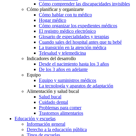
Cómo comprender las discapacidades invisibles
Cómo planificar y organizarte
Cómo hablar con tu médico
Hogar médico
Cómo organizar los expedientes médicos
El registro médico electrónico
Glosario de especialidades y terapias
Cuando sales del hospital antes que tu bebé
La transición en la atención médica
Telesalud y telemedicina
Indicadores del desarrollo
Desde el nacimiento hasta los 3 años
De los 3 años en adelante
Equipo
Equipo y suministros médicos
La tecnología y aparatos de adaptación
Alimentación y salud bucal
Salud bucal
Cuidado dental
Problemas para comer
Trastornos alimentarios
Educación y escuelas
Información general
Derecho a la educación pública
Tipos de escuelas