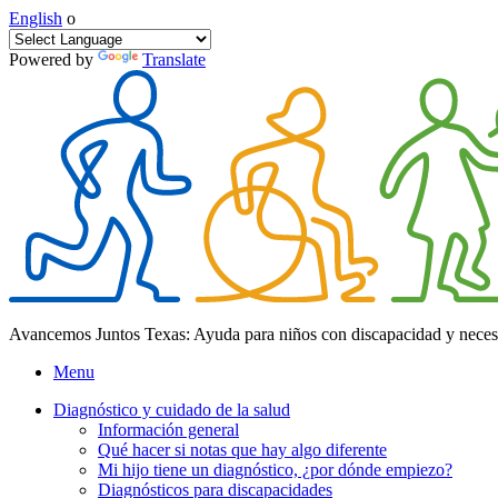
English
o
Powered by
Translate
Avancemos Juntos Texas: Ayuda para niños con discapacidad y neces
Menu
Diagnóstico y cuidado de la salud
Información general
Qué hacer si notas que hay algo diferente
Mi hijo tiene un diagnóstico, ¿por dónde empiezo?
Diagnósticos para discapacidades