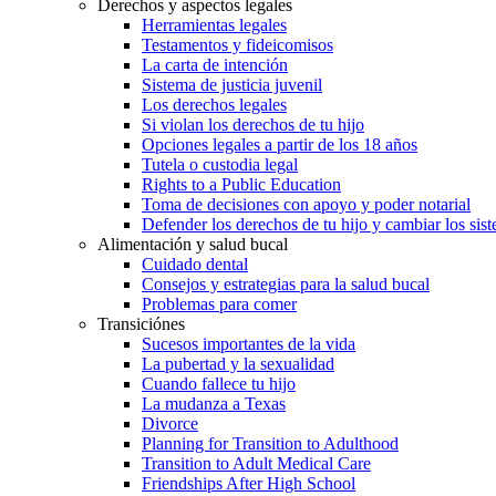
Derechos y aspectos legales
Herramientas legales
Testamentos y fideicomisos
La carta de intención
Sistema de justicia juvenil
Los derechos legales
Si violan los derechos de tu hijo
Opciones legales a partir de los 18 años
Tutela o custodia legal
Rights to a Public Education
Toma de decisiones con apoyo y poder notarial
Defender los derechos de tu hijo y cambiar los sis
Alimentación y salud bucal
Cuidado dental
Consejos y estrategias para la salud bucal
Problemas para comer
Transiciónes
Sucesos importantes de la vida
La pubertad y la sexualidad
Cuando fallece tu hijo
La mudanza a Texas
Divorce
Planning for Transition to Adulthood
Transition to Adult Medical Care
Friendships After High School