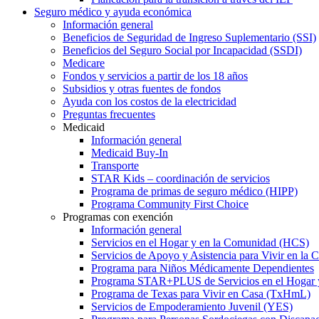
Seguro médico y ayuda económica
Información general
Beneficios de Seguridad de Ingreso Suplementario (SSI)
Beneficios del Seguro Social por Incapacidad (SSDI)
Medicare
Fondos y servicios a partir de los 18 años
Subsidios y otras fuentes de fondos
Ayuda con los costos de la electricidad
Preguntas frecuentes
Medicaid
Información general
Medicaid Buy-In
Transporte
STAR Kids – coordinación de servicios
Programa de primas de seguro médico (HIPP)
Programa Community First Choice
Programas con exención
Información general
Servicios en el Hogar y en la Comunidad (HCS)
Servicios de Apoyo y Asistencia para Vivir en l
Programa para Niños Médicamente Dependientes
Programa STAR+PLUS de Servicios en el Hogar
Programa de Texas para Vivir en Casa (TxHmL)
Servicios de Empoderamiento Juvenil (YES)