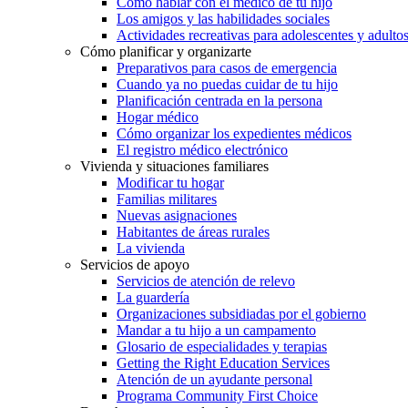
Cómo hablar con el médico de tu hijo
Los amigos y las habilidades sociales
Actividades recreativas para adolescentes y adulto
Cómo planificar y organizarte
Preparativos para casos de emergencia
Cuando ya no puedas cuidar de tu hijo
Planificación centrada en la persona
Hogar médico
Cómo organizar los expedientes médicos
El registro médico electrónico
Vivienda y situaciones familiares
Modificar tu hogar
Familias militares
Nuevas asignaciones
Habitantes de áreas rurales
La vivienda
Servicios de apoyo
Servicios de atención de relevo
La guardería
Organizaciones subsidiadas por el gobierno
Mandar a tu hijo a un campamento
Glosario de especialidades y terapias
Getting the Right Education Services
Atención de un ayudante personal
Programa Community First Choice