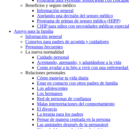
Programa para Personas Sordociegas con Discap
Beneficios y seguro médico
Información general
Apelando una decisión del seguro médico
Programa de primas de seguro médico (HIPP)
CHIP para niños con necesidades médicas especial
Apoyo para la familia
Información general
Consejos para padres de acogida y cuidadores
Preguntas frecuentes
La nueva normalidad
Cuidado personal
Aceptando, apenando, y adaptándose a la vida
Como ayudar a tu hijo a vivir con una enfermedad
Relaciones personales
Cómo manejar tu vida diaria
Estar en contacto con otros padres de familia
Los adolescentes
Los hermanos
Red de personas de confianza
Malas interpretaciones del comportamiento
El divorcio
La terapia para los padres
Pensar de manera centrada en la persona
Las amistades después de la preparatori