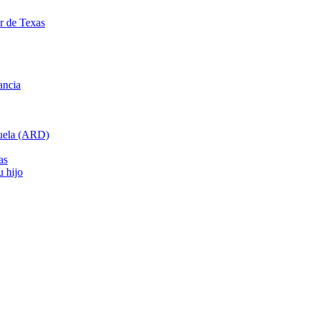
ar de Texas
ancia
cuela (ARD)
as
u hijo