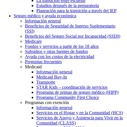
La transición entre escuelas
Estudios después de la preparatoria
Planeación para la transición a través del IEP
Seguro médico y ayuda económica
Información general
Beneficios de Seguridad de Ingreso Suplementario
(SSI)
Beneficios del Seguro Social por Incapacidad (SSDI)
Medicare
Fondos y servicios a partir de los 18 años
Subsidios y otras fuentes de fondos
Ayuda con los costos de la electricidad
Preguntas frecuentes
Medicaid
Información general
Medicaid Buy-In
Transporte
STAR Kids – coordinación de servicios
Programa de primas de seguro médico (HIPP)
Programa Community First Choice
Programas con exención
Información general
Servicios en el Hogar y en la Comunidad (HCS)
Servicios de Apoyo y Asistencia para Vivir en la
Comunidad (CLASS)