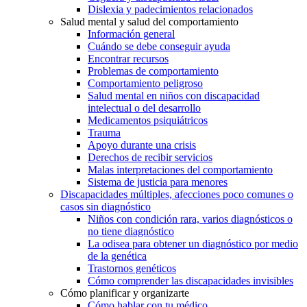
Dislexia y padecimientos relacionados
Salud mental y salud del comportamiento
Información general
Cuándo se debe conseguir ayuda
Encontrar recursos
Problemas de comportamiento
Comportamiento peligroso
Salud mental en niños con discapacidad
intelectual o del desarrollo
Medicamentos psiquiátricos
Trauma
Apoyo durante una crisis
Derechos de recibir servicios
Malas interpretaciones del comportamiento
Sistema de justicia para menores
Discapacidades múltiples, afecciones poco comunes o
casos sin diagnóstico
Niños con condición rara, varios diagnósticos o
no tiene diagnóstico
La odisea para obtener un diagnóstico por medio
de la genética
Trastornos genéticos
Cómo comprender las discapacidades invisibles
Cómo planificar y organizarte
Cómo hablar con tu médico