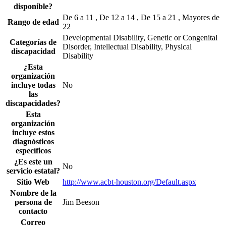
disponible?
De 6 a 11 , De 12 a 14 , De 15 a 21 , Mayores de
Rango de edad
22
Developmental Disability, Genetic or Congenital
Categorías de
Disorder, Intellectual Disability, Physical
discapacidad
Disability
¿Esta
organización
incluye todas
No
las
discapacidades?
Esta
organización
incluye estos
diagnósticos
específicos
¿Es este un
No
servicio estatal?
Sitio Web
http://www.acbt-houston.org/Default.aspx
Nombre de la
persona de
Jim Beeson
contacto
Correo