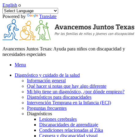
English
o
Powered by
Translate
Avancemos Juntos Texas: Ayuda para niños con discapacidad y
necesidades especiales
Menu
Diagnóstico y cuidado de la salud
Información general
Qué hacer si notas que hay algo diferente
Mi hijo tiene un diagnóstico, ¿por dónde empiezo?
Diagnósticos para discapacidades
Intervención Temprana en la Infancia (ECI)
Preguntas frecuentes
Diagnósticos
Lesiones cerebrales
Discapacidades de aprendizaje
Condiciones relacionadas al Zika
Ceguera y discapacidad visual