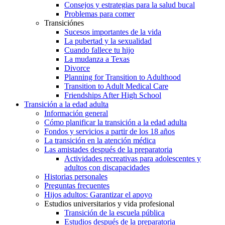
Consejos y estrategias para la salud bucal
Problemas para comer
Transiciónes
Sucesos importantes de la vida
La pubertad y la sexualidad
Cuando fallece tu hijo
La mudanza a Texas
Divorce
Planning for Transition to Adulthood
Transition to Adult Medical Care
Friendships After High School
Transición a la edad adulta
Información general
Cómo planificar la transición a la edad adulta
Fondos y servicios a partir de los 18 años
La transición en la atención médica
Las amistades después de la preparatoria
Actividades recreativas para adolescentes y
adultos con discapacidades
Historias personales
Preguntas frecuentes
Hijos adultos: Garantizar el apoyo
Estudios universitarios y vida profesional
Transición de la escuela pública
Estudios después de la preparatoria