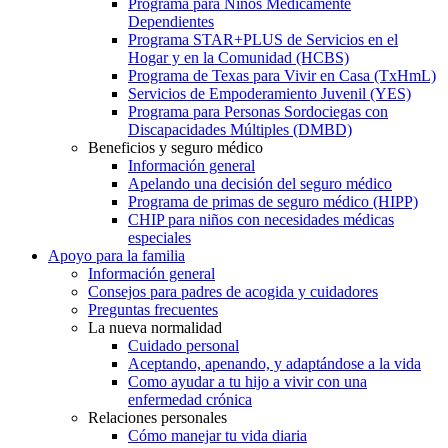
Programa para Niños Médicamente
Dependientes
Programa STAR+PLUS de Servicios en el
Hogar y en la Comunidad (HCBS)
Programa de Texas para Vivir en Casa (TxHmL)
Servicios de Empoderamiento Juvenil (YES)
Programa para Personas Sordociegas con
Discapacidades Múltiples (DMBD)
Beneficios y seguro médico
Información general
Apelando una decisión del seguro médico
Programa de primas de seguro médico (HIPP)
CHIP para niños con necesidades médicas
especiales
Apoyo para la familia
Información general
Consejos para padres de acogida y cuidadores
Preguntas frecuentes
La nueva normalidad
Cuidado personal
Aceptando, apenando, y adaptándose a la vida
Como ayudar a tu hijo a vivir con una
enfermedad crónica
Relaciones personales
Cómo manejar tu vida diaria