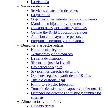
La vivienda
Servicios de apoyo
Servicios de atención de relevo
La guardería
Organizaciones subsidiadas por el gobierno
Mandar a tu hijo a un campamento
Glosario de especialidades y terapias
Getting the Right Education Services
Atención de un ayudante personal
Programa Community First Choice
Derechos y aspectos legales
Herramientas legales
Testamentos y fideicomisos
La carta de intención
Sistema de justicia juvenil
Los derechos legales
Si violan los derechos de tu hijo
Opciones legales a partir de los 18 años
Tutela o custodia legal
Rights to a Public Education
Toma de decisiones con apoyo y poder notarial
Defender los derechos de tu hijo y cambiar los
sistemas
Alimentación y salud bucal
Cuidado dental