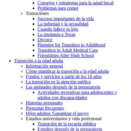
Consejos y estrategias para la salud bucal
Problemas para comer
Transiciónes
Sucesos importantes de la vida
La pubertad y la sexualidad
Cuando fallece tu hijo
La mudanza a Texas
Divorce
Planning for Transition to Adulthood
Transition to Adult Medical Care
Friendships After High School
Transición a la edad adulta
Información general
Cómo planificar la transición a la edad adulta
Fondos y servicios a partir de los 18 años
La transición en la atención médica
Las amistades después de la preparatoria
Actividades recreativas para adolescentes y
adultos con discapacidades
Historias personales
Preguntas frecuentes
Hijos adultos: Garantizar el apoyo
Estudios universitarios y vida profesional
Transición de la escuela pública
Estudios después de la preparatoria