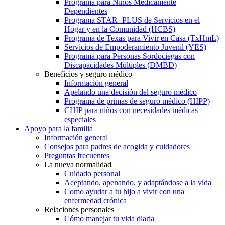
Programa para Niños Médicamente
Dependientes
Programa STAR+PLUS de Servicios en el
Hogar y en la Comunidad (HCBS)
Programa de Texas para Vivir en Casa (TxHmL)
Servicios de Empoderamiento Juvenil (YES)
Programa para Personas Sordociegas con
Discapacidades Múltiples (DMBD)
Beneficios y seguro médico
Información general
Apelando una decisión del seguro médico
Programa de primas de seguro médico (HIPP)
CHIP para niños con necesidades médicas
especiales
Apoyo para la familia
Información general
Consejos para padres de acogida y cuidadores
Preguntas frecuentes
La nueva normalidad
Cuidado personal
Aceptando, apenando, y adaptándose a la vida
Como ayudar a tu hijo a vivir con una
enfermedad crónica
Relaciones personales
Cómo manejar tu vida diaria