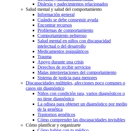
Dislexia y padecimientos relacionados
Salud mental y salud del comportamiento
Información general
Cuándo se debe conseguir ayuda
Encontrar recursos
Problemas de comportamiento
Comportamiento peligroso
Salud mental en niños con discapacidad
intelectual o del desarrollo
Medicamentos psiquiátricos
Trauma
Apoyo durante una crisis
Derechos de recibir servicios
Malas interpretaciones del comportamiento
Sistema de justicia para menores
Discapacidades múltiples, afecciones poco comunes o
casos sin diagnóstico
Niños con condición rara, varios diagnósticos o
no tiene diagnóstico
La odisea para obtener un diagnóstico por medio
de la genética
Trastornos genéticos
Cómo comprender las discapacidades invisibles
Cómo planificar y organizarte
Cómo hablar con tu médico