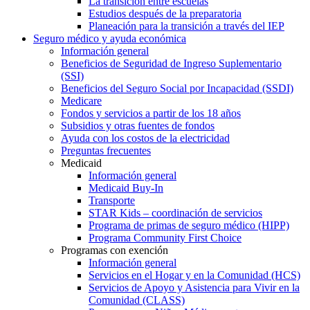
La transición entre escuelas
Estudios después de la preparatoria
Planeación para la transición a través del IEP
Seguro médico y ayuda económica
Información general
Beneficios de Seguridad de Ingreso Suplementario
(SSI)
Beneficios del Seguro Social por Incapacidad (SSDI)
Medicare
Fondos y servicios a partir de los 18 años
Subsidios y otras fuentes de fondos
Ayuda con los costos de la electricidad
Preguntas frecuentes
Medicaid
Información general
Medicaid Buy-In
Transporte
STAR Kids – coordinación de servicios
Programa de primas de seguro médico (HIPP)
Programa Community First Choice
Programas con exención
Información general
Servicios en el Hogar y en la Comunidad (HCS)
Servicios de Apoyo y Asistencia para Vivir en la
Comunidad (CLASS)