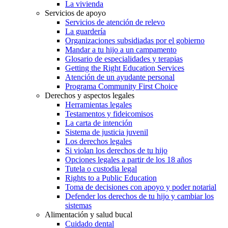
La vivienda
Servicios de apoyo
Servicios de atención de relevo
La guardería
Organizaciones subsidiadas por el gobierno
Mandar a tu hijo a un campamento
Glosario de especialidades y terapias
Getting the Right Education Services
Atención de un ayudante personal
Programa Community First Choice
Derechos y aspectos legales
Herramientas legales
Testamentos y fideicomisos
La carta de intención
Sistema de justicia juvenil
Los derechos legales
Si violan los derechos de tu hijo
Opciones legales a partir de los 18 años
Tutela o custodia legal
Rights to a Public Education
Toma de decisiones con apoyo y poder notarial
Defender los derechos de tu hijo y cambiar los
sistemas
Alimentación y salud bucal
Cuidado dental