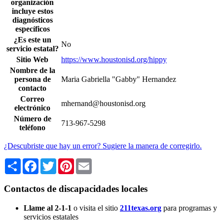
organización
incluye estos
diagnósticos
específicos
¿Es este un
No
servicio estatal?
Sitio Web
https://www.houstonisd.org/hippy
Nombre de la
persona de
Maria Gabriella "Gabby" Hernandez
contacto
Correo
mhernand@houstonisd.org
electrónico
Número de
713-967-5298
teléfono
¿Descubriste que hay un error? Sugiere la manera de corregirlo.
Share
Facebook
Twitter
Pinterest
Email
Contactos de discapacidades locales
Llame al 2-1-1
o visita el sitio
211texas.org
para programas y
servicios estatales