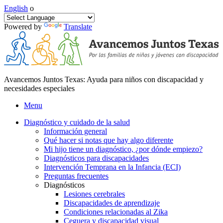
English
o
Powered by
Translate
Avancemos Juntos Texas: Ayuda para niños con discapacidad y
necesidades especiales
Menu
Diagnóstico y cuidado de la salud
Información general
Qué hacer si notas que hay algo diferente
Mi hijo tiene un diagnóstico, ¿por dónde empiezo?
Diagnósticos para discapacidades
Intervención Temprana en la Infancia (ECI)
Preguntas frecuentes
Diagnósticos
Lesiones cerebrales
Discapacidades de aprendizaje
Condiciones relacionadas al Zika
Ceguera y discapacidad visual