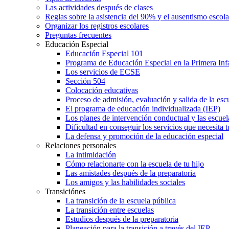
Las actividades después de clases
Reglas sobre la asistencia del 90% y el ausentismo escol
Organizar los registros escolares
Preguntas frecuentes
Educación Especial
Educación Especial 101
Programa de Educación Especial en la Primera Inf
Los servicios de ECSE
Sección 504
Colocación educativas
Proceso de admisión, evaluación y salida de la es
El programa de educación individualizada (IEP)
Los planes de intervención conductual y las escuel
Dificultad en conseguir los servicios que necesita t
La defensa y promoción de la educación especial
Relaciones personales
La intimidación
Cómo relacionarte con la escuela de tu hijo
Las amistades después de la preparatoria
Los amigos y las habilidades sociales
Transiciónes
La transición de la escuela pública
La transición entre escuelas
Estudios después de la preparatoria
Planeación para la transición a través del IEP