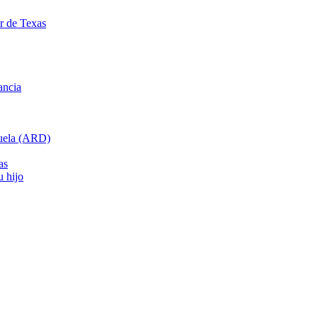
ar de Texas
ancia
cuela (ARD)
as
u hijo