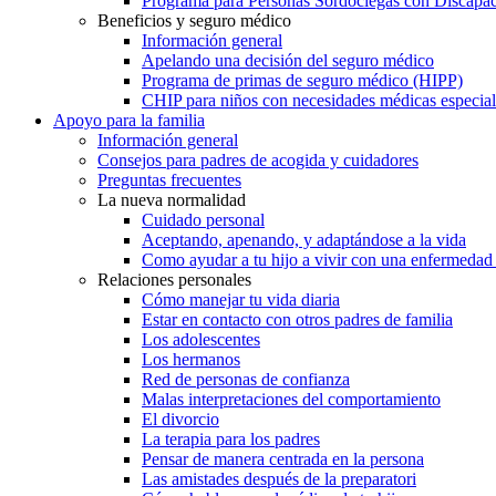
Programa para Personas Sordociegas con Discap
Beneficios y seguro médico
Información general
Apelando una decisión del seguro médico
Programa de primas de seguro médico (HIPP)
CHIP para niños con necesidades médicas especial
Apoyo para la familia
Información general
Consejos para padres de acogida y cuidadores
Preguntas frecuentes
La nueva normalidad
Cuidado personal
Aceptando, apenando, y adaptándose a la vida
Como ayudar a tu hijo a vivir con una enfermedad
Relaciones personales
Cómo manejar tu vida diaria
Estar en contacto con otros padres de familia
Los adolescentes
Los hermanos
Red de personas de confianza
Malas interpretaciones del comportamiento
El divorcio
La terapia para los padres
Pensar de manera centrada en la persona
Las amistades después de la preparatori