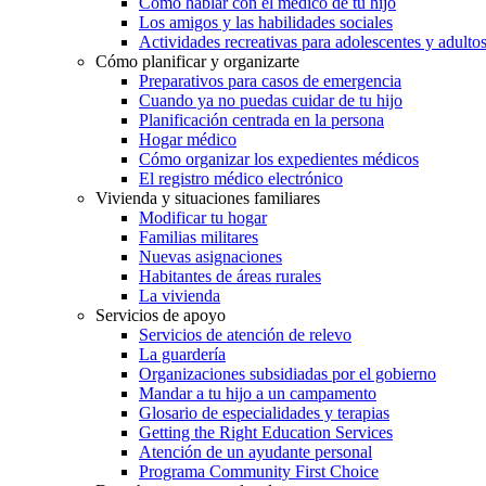
Cómo hablar con el médico de tu hijo
Los amigos y las habilidades sociales
Actividades recreativas para adolescentes y adulto
Cómo planificar y organizarte
Preparativos para casos de emergencia
Cuando ya no puedas cuidar de tu hijo
Planificación centrada en la persona
Hogar médico
Cómo organizar los expedientes médicos
El registro médico electrónico
Vivienda y situaciones familiares
Modificar tu hogar
Familias militares
Nuevas asignaciones
Habitantes de áreas rurales
La vivienda
Servicios de apoyo
Servicios de atención de relevo
La guardería
Organizaciones subsidiadas por el gobierno
Mandar a tu hijo a un campamento
Glosario de especialidades y terapias
Getting the Right Education Services
Atención de un ayudante personal
Programa Community First Choice