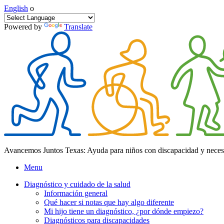
English
o
Powered by
Translate
Avancemos Juntos Texas: Ayuda para niños con discapacidad y neces
Menu
Diagnóstico y cuidado de la salud
Información general
Qué hacer si notas que hay algo diferente
Mi hijo tiene un diagnóstico, ¿por dónde empiezo?
Diagnósticos para discapacidades