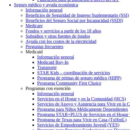
Seguro médico y ayuda económica
Información general
Beneficios de Seguridad de Ingreso Suplementario (SSI)
Beneficios del Seguro Social por Incapacidad (SSDI)
Medicare
Fondos y servicios a partir de los 18 años
Subsidios y otras fuentes de fondos
Ayuda con los costos de la electricidad
Preguntas frecuentes
Medicaid
Información general
Medicaid Buy-In
Transporte
STAR Kids – coordinación de servicios
Programa de primas de seguro médico (HIPP)
Programa Community First Choice
Programas con exención
Información general
Servicios en el Hogar y en la Comunidad (HCS)
Servicios de Apoyo y Asistencia para Vivir en l
Programa para Niños Médicamente Dependientes
Programa STAR+PLUS de Servicios en el Hogar
Programa de Texas para Vivir en Casa (TxHmL)
Servicios de Empoderamiento Juvenil (YES)