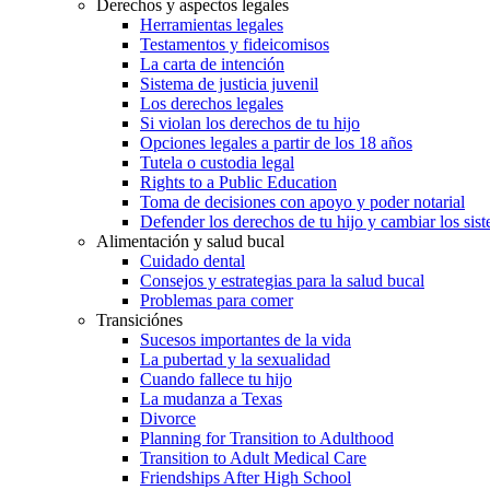
Derechos y aspectos legales
Herramientas legales
Testamentos y fideicomisos
La carta de intención
Sistema de justicia juvenil
Los derechos legales
Si violan los derechos de tu hijo
Opciones legales a partir de los 18 años
Tutela o custodia legal
Rights to a Public Education
Toma de decisiones con apoyo y poder notarial
Defender los derechos de tu hijo y cambiar los sis
Alimentación y salud bucal
Cuidado dental
Consejos y estrategias para la salud bucal
Problemas para comer
Transiciónes
Sucesos importantes de la vida
La pubertad y la sexualidad
Cuando fallece tu hijo
La mudanza a Texas
Divorce
Planning for Transition to Adulthood
Transition to Adult Medical Care
Friendships After High School