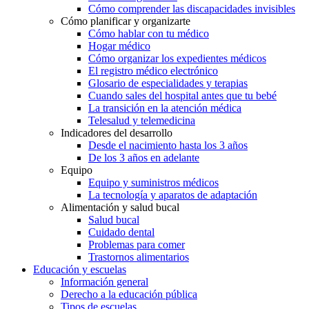
Cómo comprender las discapacidades invisibles
Cómo planificar y organizarte
Cómo hablar con tu médico
Hogar médico
Cómo organizar los expedientes médicos
El registro médico electrónico
Glosario de especialidades y terapias
Cuando sales del hospital antes que tu bebé
La transición en la atención médica
Telesalud y telemedicina
Indicadores del desarrollo
Desde el nacimiento hasta los 3 años
De los 3 años en adelante
Equipo
Equipo y suministros médicos
La tecnología y aparatos de adaptación
Alimentación y salud bucal
Salud bucal
Cuidado dental
Problemas para comer
Trastornos alimentarios
Educación y escuelas
Información general
Derecho a la educación pública
Tipos de escuelas