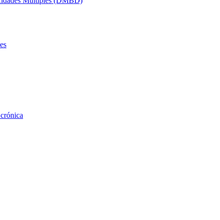
acidades Múltiples (DMBD)
es
 crónica