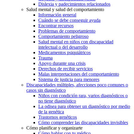
Dislexia y padecimientos relacionados
Salud mental y salud del comportamiento
Información general
Cuándo se debe conseguir ayuda
Encontrar recursos
Problemas de comportamiento
Comportamiento peligroso
Salud mental en niños con discapacidad
intelectual o del desarrollo
Medicamentos psiquiátricos
Trauma
Apoyo durante una crisis
Derechos de recibir servicios
Malas interpretaciones del comportamiento
Sistema de justicia para menores
Discapacidades múltiples, afecciones poco comunes o
casos sin diagnóstico
Niños con condición rara, varios diagnósticos o
no tiene diagnóstico
La odisea para obtener un diagnóstico por medio
de la genética
Trastornos genéticos
Cómo comprender las discapacidades invisibles
Cómo planificar y organizarte
Cómo hablar con tu médico