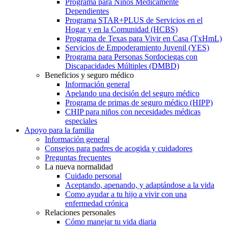
Programa para Niños Médicamente
Dependientes
Programa STAR+PLUS de Servicios en el
Hogar y en la Comunidad (HCBS)
Programa de Texas para Vivir en Casa (TxHmL)
Servicios de Empoderamiento Juvenil (YES)
Programa para Personas Sordociegas con
Discapacidades Múltiples (DMBD)
Beneficios y seguro médico
Información general
Apelando una decisión del seguro médico
Programa de primas de seguro médico (HIPP)
CHIP para niños con necesidades médicas
especiales
Apoyo para la familia
Información general
Consejos para padres de acogida y cuidadores
Preguntas frecuentes
La nueva normalidad
Cuidado personal
Aceptando, apenando, y adaptándose a la vida
Como ayudar a tu hijo a vivir con una
enfermedad crónica
Relaciones personales
Cómo manejar tu vida diaria