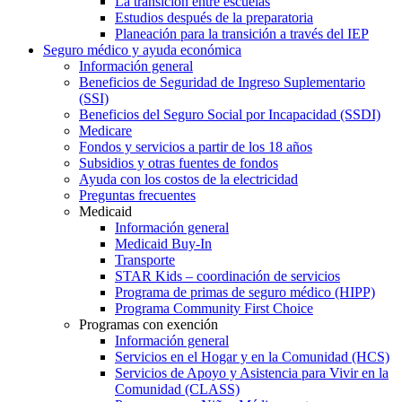
La transición entre escuelas
Estudios después de la preparatoria
Planeación para la transición a través del IEP
Seguro médico y ayuda económica
Información general
Beneficios de Seguridad de Ingreso Suplementario
(SSI)
Beneficios del Seguro Social por Incapacidad (SSDI)
Medicare
Fondos y servicios a partir de los 18 años
Subsidios y otras fuentes de fondos
Ayuda con los costos de la electricidad
Preguntas frecuentes
Medicaid
Información general
Medicaid Buy-In
Transporte
STAR Kids – coordinación de servicios
Programa de primas de seguro médico (HIPP)
Programa Community First Choice
Programas con exención
Información general
Servicios en el Hogar y en la Comunidad (HCS)
Servicios de Apoyo y Asistencia para Vivir en la
Comunidad (CLASS)