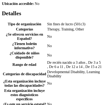
Ubicación accesible:
No
Detalles
Tipo de organización
Sin fines de lucro (501c3)
Categorías
Therapy, Training, Other
¿Se ofrecen servicios en
No
Español?
¿Tienen boletín
No
informativo?
¿Cuidado de niños
No
disponible?
De recién nacido a 3 años , De 3 a 5
Rango de edad
, De 6 a 11 , De 12 a 14 , De 15 a 21
Developmental Disability, Learning
Categorías de discapacidad
Disability
¿Esta organización incluye
No
todas las discapacidades?
Esta organización incluye
estos diagnósticos
específicos
¿Es este un servicio estatal?
No