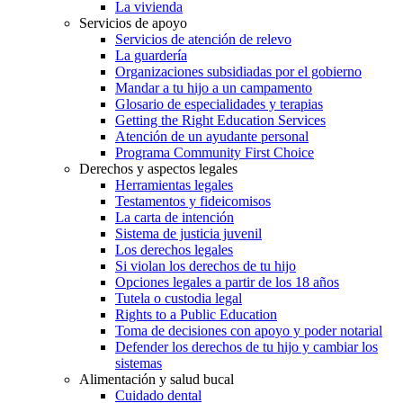
La vivienda
Servicios de apoyo
Servicios de atención de relevo
La guardería
Organizaciones subsidiadas por el gobierno
Mandar a tu hijo a un campamento
Glosario de especialidades y terapias
Getting the Right Education Services
Atención de un ayudante personal
Programa Community First Choice
Derechos y aspectos legales
Herramientas legales
Testamentos y fideicomisos
La carta de intención
Sistema de justicia juvenil
Los derechos legales
Si violan los derechos de tu hijo
Opciones legales a partir de los 18 años
Tutela o custodia legal
Rights to a Public Education
Toma de decisiones con apoyo y poder notarial
Defender los derechos de tu hijo y cambiar los
sistemas
Alimentación y salud bucal
Cuidado dental