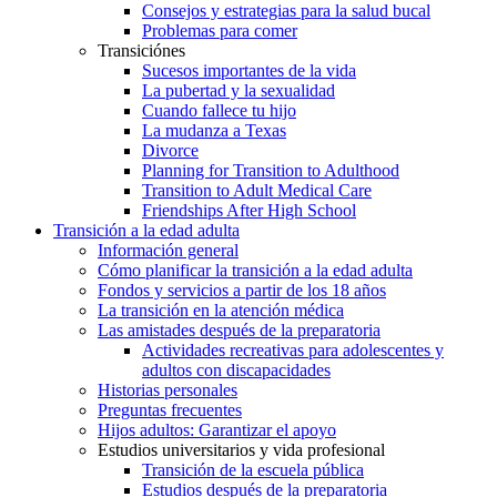
Consejos y estrategias para la salud bucal
Problemas para comer
Transiciónes
Sucesos importantes de la vida
La pubertad y la sexualidad
Cuando fallece tu hijo
La mudanza a Texas
Divorce
Planning for Transition to Adulthood
Transition to Adult Medical Care
Friendships After High School
Transición a la edad adulta
Información general
Cómo planificar la transición a la edad adulta
Fondos y servicios a partir de los 18 años
La transición en la atención médica
Las amistades después de la preparatoria
Actividades recreativas para adolescentes y
adultos con discapacidades
Historias personales
Preguntas frecuentes
Hijos adultos: Garantizar el apoyo
Estudios universitarios y vida profesional
Transición de la escuela pública
Estudios después de la preparatoria