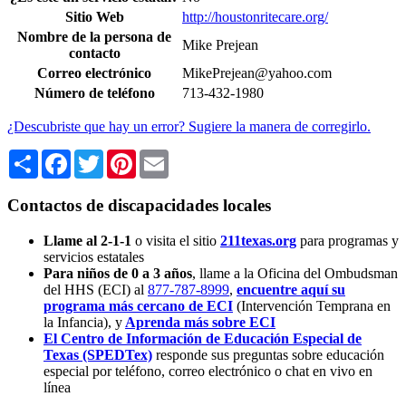
Sitio Web
http://houstonritecare.org/
Nombre de la persona de
Mike Prejean
contacto
Correo electrónico
MikePrejean@yahoo.com
Número de teléfono
713-432-1980
¿Descubriste que hay un error? Sugiere la manera de corregirlo.
Share
Facebook
Twitter
Pinterest
Email
Contactos de discapacidades locales
Llame al 2-1-1
o visita el sitio
211texas.org
para programas y
servicios estatales
Para niños de 0 a 3 años
, llame a la Oficina del Ombudsman
del HHS (ECI) al
877-787-8999
,
encuentre aquí su
programa más cercano de ECI
(Intervención Temprana en
la Infancia),
y
Aprenda más sobre ECI
El Centro de Información de Educación Especial de
Texas (SPEDTex)
responde sus preguntas sobre educación
especial por teléfono, correo electrónico o chat en vivo en
línea