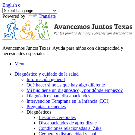
English
o
Powered by
Translate
Avancemos Juntos Texas: Ayuda para niños con discapacidad y
necesidades especiales
Menu
Diagnóstico y cuidado de la salud
Información general
Qué hacer si notas que hay algo diferente
Mi hijo tiene un diagnóstico, ¿por dónde empiezo?
Diagnósticos para discapacidades
Intervención Temprana en la Infancia (ECI)
Preguntas frecuentes
Diagnósticos
Lesiones cerebrales
Discapacidades de aprendizaje
Condiciones relacionadas al Zika
Ceguera y discapacidad visual