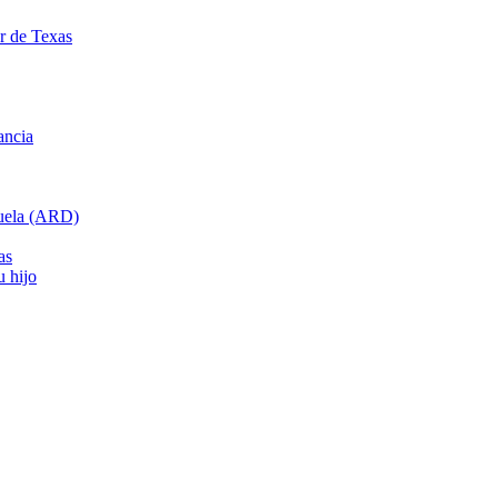
ar de Texas
ancia
cuela (ARD)
as
u hijo