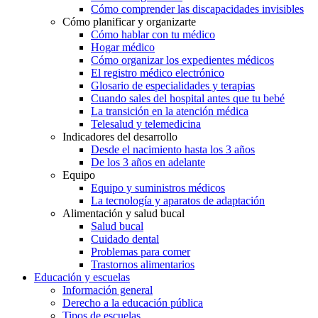
Cómo comprender las discapacidades invisibles
Cómo planificar y organizarte
Cómo hablar con tu médico
Hogar médico
Cómo organizar los expedientes médicos
El registro médico electrónico
Glosario de especialidades y terapias
Cuando sales del hospital antes que tu bebé
La transición en la atención médica
Telesalud y telemedicina
Indicadores del desarrollo
Desde el nacimiento hasta los 3 años
De los 3 años en adelante
Equipo
Equipo y suministros médicos
La tecnología y aparatos de adaptación
Alimentación y salud bucal
Salud bucal
Cuidado dental
Problemas para comer
Trastornos alimentarios
Educación y escuelas
Información general
Derecho a la educación pública
Tipos de escuelas