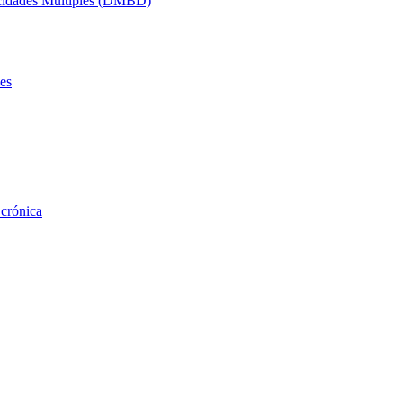
acidades Múltiples (DMBD)
es
 crónica