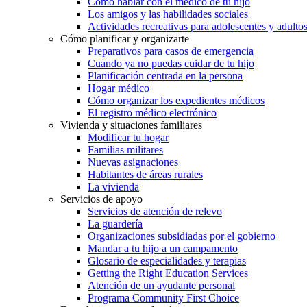
Cómo hablar con el médico de tu hijo
Los amigos y las habilidades sociales
Actividades recreativas para adolescentes y adulto
Cómo planificar y organizarte
Preparativos para casos de emergencia
Cuando ya no puedas cuidar de tu hijo
Planificación centrada en la persona
Hogar médico
Cómo organizar los expedientes médicos
El registro médico electrónico
Vivienda y situaciones familiares
Modificar tu hogar
Familias militares
Nuevas asignaciones
Habitantes de áreas rurales
La vivienda
Servicios de apoyo
Servicios de atención de relevo
La guardería
Organizaciones subsidiadas por el gobierno
Mandar a tu hijo a un campamento
Glosario de especialidades y terapias
Getting the Right Education Services
Atención de un ayudante personal
Programa Community First Choice