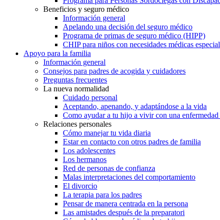
Programa para Personas Sordociegas con Discap
Beneficios y seguro médico
Información general
Apelando una decisión del seguro médico
Programa de primas de seguro médico (HIPP)
CHIP para niños con necesidades médicas especial
Apoyo para la familia
Información general
Consejos para padres de acogida y cuidadores
Preguntas frecuentes
La nueva normalidad
Cuidado personal
Aceptando, apenando, y adaptándose a la vida
Como ayudar a tu hijo a vivir con una enfermedad
Relaciones personales
Cómo manejar tu vida diaria
Estar en contacto con otros padres de familia
Los adolescentes
Los hermanos
Red de personas de confianza
Malas interpretaciones del comportamiento
El divorcio
La terapia para los padres
Pensar de manera centrada en la persona
Las amistades después de la preparatori