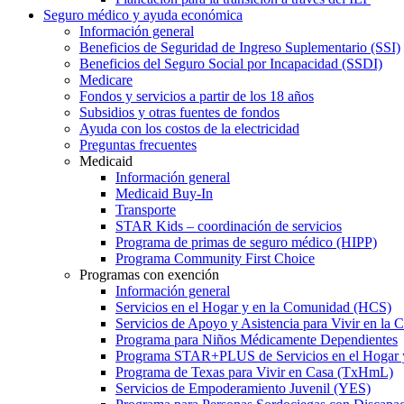
Seguro médico y ayuda económica
Información general
Beneficios de Seguridad de Ingreso Suplementario (SSI)
Beneficios del Seguro Social por Incapacidad (SSDI)
Medicare
Fondos y servicios a partir de los 18 años
Subsidios y otras fuentes de fondos
Ayuda con los costos de la electricidad
Preguntas frecuentes
Medicaid
Información general
Medicaid Buy-In
Transporte
STAR Kids – coordinación de servicios
Programa de primas de seguro médico (HIPP)
Programa Community First Choice
Programas con exención
Información general
Servicios en el Hogar y en la Comunidad (HCS)
Servicios de Apoyo y Asistencia para Vivir en l
Programa para Niños Médicamente Dependientes
Programa STAR+PLUS de Servicios en el Hogar
Programa de Texas para Vivir en Casa (TxHmL)
Servicios de Empoderamiento Juvenil (YES)