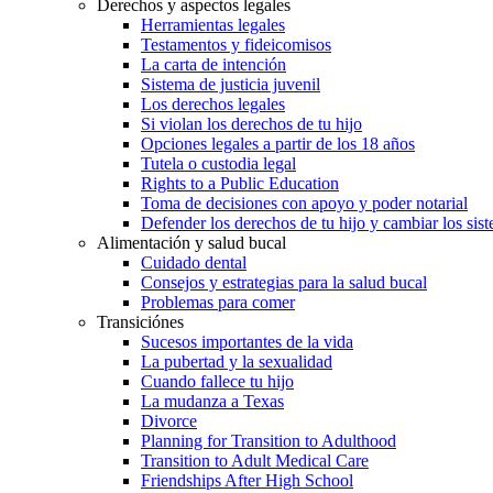
Derechos y aspectos legales
Herramientas legales
Testamentos y fideicomisos
La carta de intención
Sistema de justicia juvenil
Los derechos legales
Si violan los derechos de tu hijo
Opciones legales a partir de los 18 años
Tutela o custodia legal
Rights to a Public Education
Toma de decisiones con apoyo y poder notarial
Defender los derechos de tu hijo y cambiar los sis
Alimentación y salud bucal
Cuidado dental
Consejos y estrategias para la salud bucal
Problemas para comer
Transiciónes
Sucesos importantes de la vida
La pubertad y la sexualidad
Cuando fallece tu hijo
La mudanza a Texas
Divorce
Planning for Transition to Adulthood
Transition to Adult Medical Care
Friendships After High School