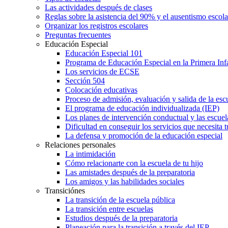
Las actividades después de clases
Reglas sobre la asistencia del 90% y el ausentismo escol
Organizar los registros escolares
Preguntas frecuentes
Educación Especial
Educación Especial 101
Programa de Educación Especial en la Primera Inf
Los servicios de ECSE
Sección 504
Colocación educativas
Proceso de admisión, evaluación y salida de la es
El programa de educación individualizada (IEP)
Los planes de intervención conductual y las escuel
Dificultad en conseguir los servicios que necesita t
La defensa y promoción de la educación especial
Relaciones personales
La intimidación
Cómo relacionarte con la escuela de tu hijo
Las amistades después de la preparatoria
Los amigos y las habilidades sociales
Transiciónes
La transición de la escuela pública
La transición entre escuelas
Estudios después de la preparatoria
Planeación para la transición a través del IEP