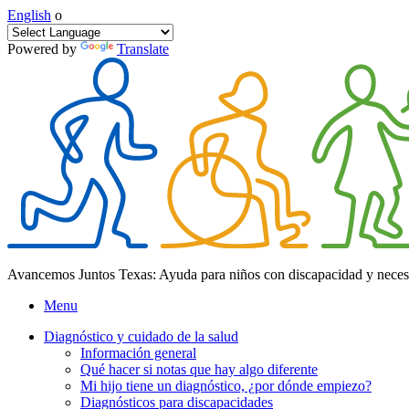
English
o
Powered by
Translate
Avancemos Juntos Texas: Ayuda para niños con discapacidad y neces
Menu
Diagnóstico y cuidado de la salud
Información general
Qué hacer si notas que hay algo diferente
Mi hijo tiene un diagnóstico, ¿por dónde empiezo?
Diagnósticos para discapacidades