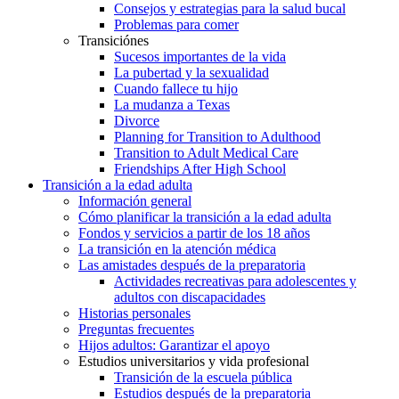
Consejos y estrategias para la salud bucal
Problemas para comer
Transiciónes
Sucesos importantes de la vida
La pubertad y la sexualidad
Cuando fallece tu hijo
La mudanza a Texas
Divorce
Planning for Transition to Adulthood
Transition to Adult Medical Care
Friendships After High School
Transición a la edad adulta
Información general
Cómo planificar la transición a la edad adulta
Fondos y servicios a partir de los 18 años
La transición en la atención médica
Las amistades después de la preparatoria
Actividades recreativas para adolescentes y
adultos con discapacidades
Historias personales
Preguntas frecuentes
Hijos adultos: Garantizar el apoyo
Estudios universitarios y vida profesional
Transición de la escuela pública
Estudios después de la preparatoria