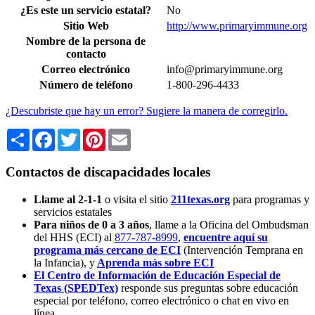
¿Es este un servicio estatal?
No
Sitio Web
http://www.primaryimmune.org
Nombre de la persona de
contacto
Correo electrónico
info@primaryimmune.org
Número de teléfono
1-800-296-4433
¿Descubriste que hay un error? Sugiere la manera de corregirlo.
Share
Facebook
Twitter
Pinterest
Email
Contactos de discapacidades locales
Llame al 2-1-1
o visita el sitio
211texas.org
para programas y
servicios estatales
Para niños de 0 a 3 años
, llame a la Oficina del Ombudsman
del HHS (ECI) al
877-787-8999
,
encuentre aquí su
programa más cercano de ECI
(Intervención Temprana en
la Infancia),
y
Aprenda más sobre ECI
El Centro de Información de Educación Especial de
Texas (SPEDTex)
responde sus preguntas sobre educación
especial por teléfono, correo electrónico o chat en vivo en
línea