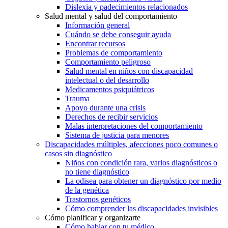
Dislexia y padecimientos relacionados
Salud mental y salud del comportamiento
Información general
Cuándo se debe conseguir ayuda
Encontrar recursos
Problemas de comportamiento
Comportamiento peligroso
Salud mental en niños con discapacidad
intelectual o del desarrollo
Medicamentos psiquiátricos
Trauma
Apoyo durante una crisis
Derechos de recibir servicios
Malas interpretaciones del comportamiento
Sistema de justicia para menores
Discapacidades múltiples, afecciones poco comunes o
casos sin diagnóstico
Niños con condición rara, varios diagnósticos o
no tiene diagnóstico
La odisea para obtener un diagnóstico por medio
de la genética
Trastornos genéticos
Cómo comprender las discapacidades invisibles
Cómo planificar y organizarte
Cómo hablar con tu médico