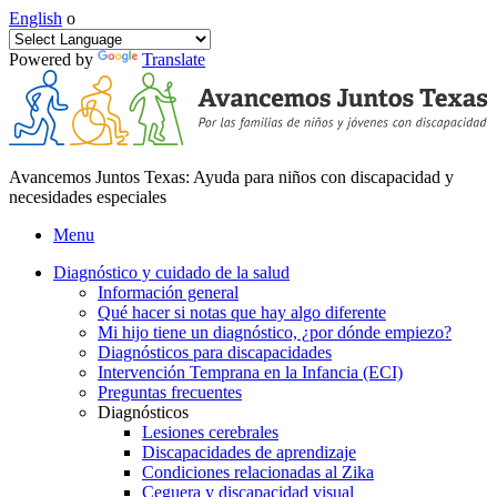
English
o
Powered by
Translate
Avancemos Juntos Texas: Ayuda para niños con discapacidad y
necesidades especiales
Menu
Diagnóstico y cuidado de la salud
Información general
Qué hacer si notas que hay algo diferente
Mi hijo tiene un diagnóstico, ¿por dónde empiezo?
Diagnósticos para discapacidades
Intervención Temprana en la Infancia (ECI)
Preguntas frecuentes
Diagnósticos
Lesiones cerebrales
Discapacidades de aprendizaje
Condiciones relacionadas al Zika
Ceguera y discapacidad visual