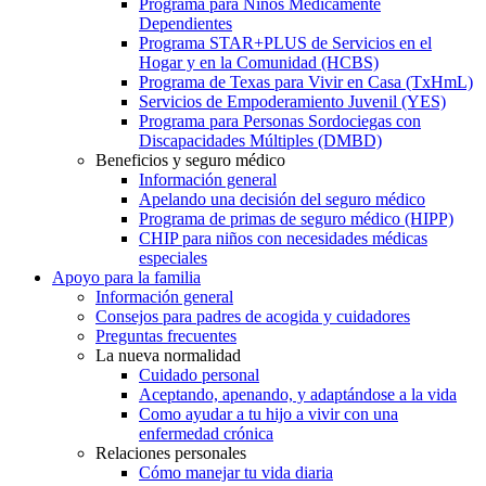
Programa para Niños Médicamente
Dependientes
Programa STAR+PLUS de Servicios en el
Hogar y en la Comunidad (HCBS)
Programa de Texas para Vivir en Casa (TxHmL)
Servicios de Empoderamiento Juvenil (YES)
Programa para Personas Sordociegas con
Discapacidades Múltiples (DMBD)
Beneficios y seguro médico
Información general
Apelando una decisión del seguro médico
Programa de primas de seguro médico (HIPP)
CHIP para niños con necesidades médicas
especiales
Apoyo para la familia
Información general
Consejos para padres de acogida y cuidadores
Preguntas frecuentes
La nueva normalidad
Cuidado personal
Aceptando, apenando, y adaptándose a la vida
Como ayudar a tu hijo a vivir con una
enfermedad crónica
Relaciones personales
Cómo manejar tu vida diaria