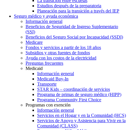
La transición entre escuelas
Estudios después de la preparatoria
Planeación para la transición a través del IEP
Seguro médico y ayuda económica
Información general
Beneficios de Seguridad de Ingreso Suplementario
(SSI)
Beneficios del Seguro Social por Incapacidad (SSDI)
Medicare
Fondos y servicios a partir de los 18 años
Subsidios y otras fuentes de fondos
Ayuda con los costos de la electricidad
Preguntas frecuentes
Medicaid
Información general
Medicaid Buy-In
Transporte
STAR Kids – coordinación de servicios
Programa de primas de seguro médico (HIPP)
Programa Community First Choice
Programas con exención
Información general
Servicios en el Hogar y en la Comunidad (HCS)
Servicios de Apoyo y Asistencia para Vivir en la
Comunidad (CLASS)