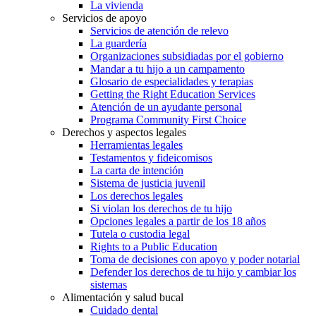
La vivienda
Servicios de apoyo
Servicios de atención de relevo
La guardería
Organizaciones subsidiadas por el gobierno
Mandar a tu hijo a un campamento
Glosario de especialidades y terapias
Getting the Right Education Services
Atención de un ayudante personal
Programa Community First Choice
Derechos y aspectos legales
Herramientas legales
Testamentos y fideicomisos
La carta de intención
Sistema de justicia juvenil
Los derechos legales
Si violan los derechos de tu hijo
Opciones legales a partir de los 18 años
Tutela o custodia legal
Rights to a Public Education
Toma de decisiones con apoyo y poder notarial
Defender los derechos de tu hijo y cambiar los
sistemas
Alimentación y salud bucal
Cuidado dental