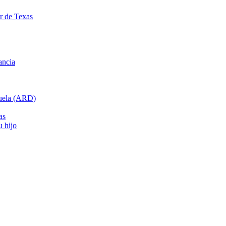
ar de Texas
ancia
cuela (ARD)
as
u hijo