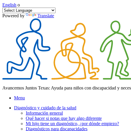
English
o
Powered by
Translate
Avancemos Juntos Texas: Ayuda para niños con discapacidad y neces
Menu
Diagnóstico y cuidado de la salud
Información general
Qué hacer si notas que hay algo diferente
Mi hijo tiene un diagnóstico, ¿por dónde empiezo?
Diagnósticos para discapacidades