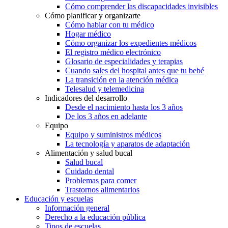
Cómo comprender las discapacidades invisibles
Cómo planificar y organizarte
Cómo hablar con tu médico
Hogar médico
Cómo organizar los expedientes médicos
El registro médico electrónico
Glosario de especialidades y terapias
Cuando sales del hospital antes que tu bebé
La transición en la atención médica
Telesalud y telemedicina
Indicadores del desarrollo
Desde el nacimiento hasta los 3 años
De los 3 años en adelante
Equipo
Equipo y suministros médicos
La tecnología y aparatos de adaptación
Alimentación y salud bucal
Salud bucal
Cuidado dental
Problemas para comer
Trastornos alimentarios
Educación y escuelas
Información general
Derecho a la educación pública
Tipos de escuelas