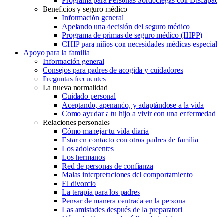
Programa para Personas Sordociegas con Discap
Beneficios y seguro médico
Información general
Apelando una decisión del seguro médico
Programa de primas de seguro médico (HIPP)
CHIP para niños con necesidades médicas especial
Apoyo para la familia
Información general
Consejos para padres de acogida y cuidadores
Preguntas frecuentes
La nueva normalidad
Cuidado personal
Aceptando, apenando, y adaptándose a la vida
Como ayudar a tu hijo a vivir con una enfermedad
Relaciones personales
Cómo manejar tu vida diaria
Estar en contacto con otros padres de familia
Los adolescentes
Los hermanos
Red de personas de confianza
Malas interpretaciones del comportamiento
El divorcio
La terapia para los padres
Pensar de manera centrada en la persona
Las amistades después de la preparatori