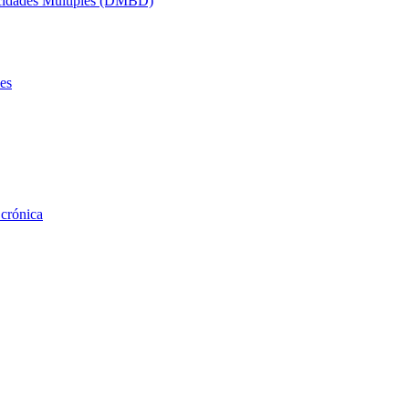
acidades Múltiples (DMBD)
es
 crónica