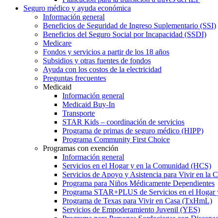
Seguro médico y ayuda económica
Información general
Beneficios de Seguridad de Ingreso Suplementario (SSI)
Beneficios del Seguro Social por Incapacidad (SSDI)
Medicare
Fondos y servicios a partir de los 18 años
Subsidios y otras fuentes de fondos
Ayuda con los costos de la electricidad
Preguntas frecuentes
Medicaid
Información general
Medicaid Buy-In
Transporte
STAR Kids – coordinación de servicios
Programa de primas de seguro médico (HIPP)
Programa Community First Choice
Programas con exención
Información general
Servicios en el Hogar y en la Comunidad (HCS)
Servicios de Apoyo y Asistencia para Vivir en l
Programa para Niños Médicamente Dependientes
Programa STAR+PLUS de Servicios en el Hogar
Programa de Texas para Vivir en Casa (TxHmL)
Servicios de Empoderamiento Juvenil (YES)