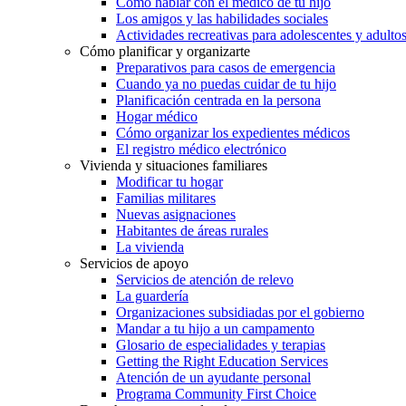
Cómo hablar con el médico de tu hijo
Los amigos y las habilidades sociales
Actividades recreativas para adolescentes y adulto
Cómo planificar y organizarte
Preparativos para casos de emergencia
Cuando ya no puedas cuidar de tu hijo
Planificación centrada en la persona
Hogar médico
Cómo organizar los expedientes médicos
El registro médico electrónico
Vivienda y situaciones familiares
Modificar tu hogar
Familias militares
Nuevas asignaciones
Habitantes de áreas rurales
La vivienda
Servicios de apoyo
Servicios de atención de relevo
La guardería
Organizaciones subsidiadas por el gobierno
Mandar a tu hijo a un campamento
Glosario de especialidades y terapias
Getting the Right Education Services
Atención de un ayudante personal
Programa Community First Choice