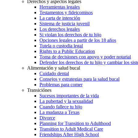
Derechos y aspectos legales
Herramientas legales
Testamentos y fideicomisos
La carta de intención
Sistema de justicia juvenil
Los derechos legales
Si violan los derechos de tu hijo
Opciones legales a partir de los 18 años
Tutela o custodia legal
Rights to a Public Education
Toma de decisiones con apoyo y poder notarial
Defender los derechos de tu hijo y cambiar los sis
Alimentación y salud bucal
Cuidado dental
Consejos y estrategias para la salud bucal
Problemas para comer
Transiciónes
Sucesos importantes de la vida
La pubertad y la sexualidad
Cuando fallece tu hijo
La mudanza a Texas
Divorce
Planning for Transition to Adulthood
Transition to Adult Medical Care
Friendships After High School