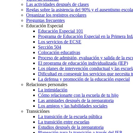
Las actividades después de clases
Reglas sobre la asistencia del 90% y el ausentismo escol
Organizar los registros escolares
Preguntas frecuentes
Educación Especial
Educación Especial 101
Programa de Educación Especial en la Primera Inf
Los servicios de ECSE
Sección 504
Colocación educativas
Proceso de admisión, evaluación y salida de la es
El programa de educación individualizada (IEP)
Los planes de intervención conductual y las escuel
Dificultad en conseguir los servicios que necesita t
La defensa y promoción de la educación especial
Relaciones personales
La intimidación
Cómo relacionarte con la escuela de tu hijo
Las amistades después de la preparatoria
Los amigos y las habilidades sociales
Transiciónes
La transición de la escuela pública
La transición entre escuelas
Estudios después de la preparatoria
Planeación para la transición a través del IEP