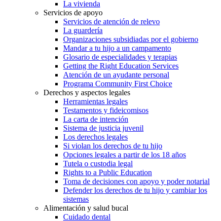
La vivienda
Servicios de apoyo
Servicios de atención de relevo
La guardería
Organizaciones subsidiadas por el gobierno
Mandar a tu hijo a un campamento
Glosario de especialidades y terapias
Getting the Right Education Services
Atención de un ayudante personal
Programa Community First Choice
Derechos y aspectos legales
Herramientas legales
Testamentos y fideicomisos
La carta de intención
Sistema de justicia juvenil
Los derechos legales
Si violan los derechos de tu hijo
Opciones legales a partir de los 18 años
Tutela o custodia legal
Rights to a Public Education
Toma de decisiones con apoyo y poder notarial
Defender los derechos de tu hijo y cambiar los
sistemas
Alimentación y salud bucal
Cuidado dental