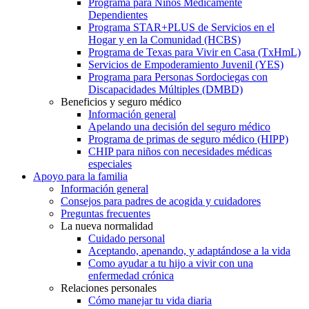
Programa para Niños Médicamente
Dependientes
Programa STAR+PLUS de Servicios en el
Hogar y en la Comunidad (HCBS)
Programa de Texas para Vivir en Casa (TxHmL)
Servicios de Empoderamiento Juvenil (YES)
Programa para Personas Sordociegas con
Discapacidades Múltiples (DMBD)
Beneficios y seguro médico
Información general
Apelando una decisión del seguro médico
Programa de primas de seguro médico (HIPP)
CHIP para niños con necesidades médicas
especiales
Apoyo para la familia
Información general
Consejos para padres de acogida y cuidadores
Preguntas frecuentes
La nueva normalidad
Cuidado personal
Aceptando, apenando, y adaptándose a la vida
Como ayudar a tu hijo a vivir con una
enfermedad crónica
Relaciones personales
Cómo manejar tu vida diaria