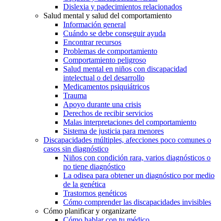
Dislexia y padecimientos relacionados
Salud mental y salud del comportamiento
Información general
Cuándo se debe conseguir ayuda
Encontrar recursos
Problemas de comportamiento
Comportamiento peligroso
Salud mental en niños con discapacidad
intelectual o del desarrollo
Medicamentos psiquiátricos
Trauma
Apoyo durante una crisis
Derechos de recibir servicios
Malas interpretaciones del comportamiento
Sistema de justicia para menores
Discapacidades múltiples, afecciones poco comunes o
casos sin diagnóstico
Niños con condición rara, varios diagnósticos o
no tiene diagnóstico
La odisea para obtener un diagnóstico por medio
de la genética
Trastornos genéticos
Cómo comprender las discapacidades invisibles
Cómo planificar y organizarte
Cómo hablar con tu médico