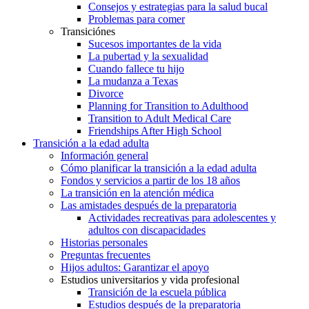
Consejos y estrategias para la salud bucal
Problemas para comer
Transiciónes
Sucesos importantes de la vida
La pubertad y la sexualidad
Cuando fallece tu hijo
La mudanza a Texas
Divorce
Planning for Transition to Adulthood
Transition to Adult Medical Care
Friendships After High School
Transición a la edad adulta
Información general
Cómo planificar la transición a la edad adulta
Fondos y servicios a partir de los 18 años
La transición en la atención médica
Las amistades después de la preparatoria
Actividades recreativas para adolescentes y
adultos con discapacidades
Historias personales
Preguntas frecuentes
Hijos adultos: Garantizar el apoyo
Estudios universitarios y vida profesional
Transición de la escuela pública
Estudios después de la preparatoria