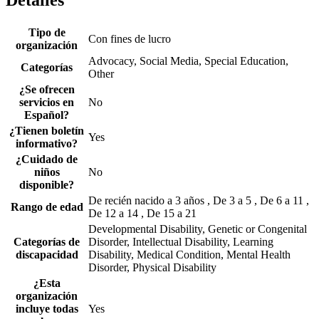
Detalles
Tipo de
Con fines de lucro
organización
Advocacy, Social Media, Special Education,
Categorías
Other
¿Se ofrecen
servicios en
No
Español?
¿Tienen boletín
Yes
informativo?
¿Cuidado de
niños
No
disponible?
De recién nacido a 3 años , De 3 a 5 , De 6 a 11 ,
Rango de edad
De 12 a 14 , De 15 a 21
Developmental Disability, Genetic or Congenital
Categorías de
Disorder, Intellectual Disability, Learning
discapacidad
Disability, Medical Condition, Mental Health
Disorder, Physical Disability
¿Esta
organización
incluye todas
Yes