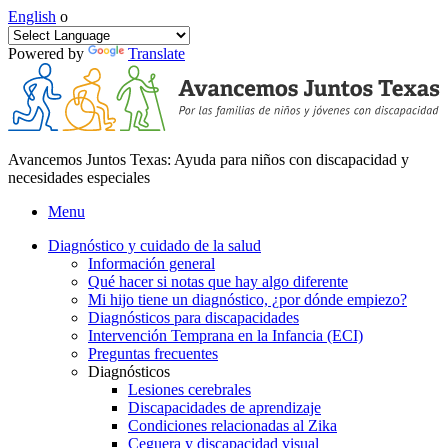
English
o
Powered by
Translate
Avancemos Juntos Texas: Ayuda para niños con discapacidad y
necesidades especiales
Menu
Diagnóstico y cuidado de la salud
Información general
Qué hacer si notas que hay algo diferente
Mi hijo tiene un diagnóstico, ¿por dónde empiezo?
Diagnósticos para discapacidades
Intervención Temprana en la Infancia (ECI)
Preguntas frecuentes
Diagnósticos
Lesiones cerebrales
Discapacidades de aprendizaje
Condiciones relacionadas al Zika
Ceguera y discapacidad visual