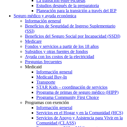
La transición entre escuelas
Estudios después de la preparatoria
Planeación para la transición a través del IEP
Seguro médico y ayuda económica
Información general
Beneficios de Seguridad de Ingreso Suplementario
(SSI)
Beneficios del Seguro Social por Incapacidad (SSDI)
Medicare
Fondos y servicios a partir de los 18 años
Subsidios y otras fuentes de fondos
Ayuda con los costos de la electricidad
Preguntas frecuentes
Medicaid
Información general
Medicaid Buy-In
Transporte
STAR Kids – coordinación de servicios
Programa de primas de seguro médico (HIPP)
Programa Community First Choice
Programas con exención
Información general
Servicios en el Hogar y en la Comunidad (HCS)
Servicios de Apoyo y Asistencia para Vivir en la
Comunidad (CLASS)