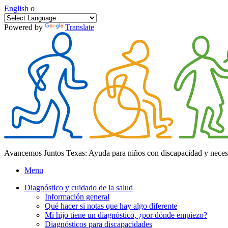
English
o
Powered by
Translate
Avancemos Juntos Texas: Ayuda para niños con discapacidad y neces
Menu
Diagnóstico y cuidado de la salud
Información general
Qué hacer si notas que hay algo diferente
Mi hijo tiene un diagnóstico, ¿por dónde empiezo?
Diagnósticos para discapacidades