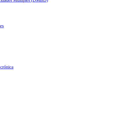
acidades Múltiples (DMBD)
es
 crónica