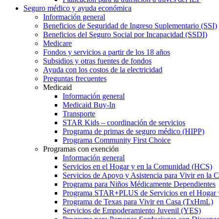
Seguro médico y ayuda económica
Información general
Beneficios de Seguridad de Ingreso Suplementario (SSI)
Beneficios del Seguro Social por Incapacidad (SSDI)
Medicare
Fondos y servicios a partir de los 18 años
Subsidios y otras fuentes de fondos
Ayuda con los costos de la electricidad
Preguntas frecuentes
Medicaid
Información general
Medicaid Buy-In
Transporte
STAR Kids – coordinación de servicios
Programa de primas de seguro médico (HIPP)
Programa Community First Choice
Programas con exención
Información general
Servicios en el Hogar y en la Comunidad (HCS)
Servicios de Apoyo y Asistencia para Vivir en l
Programa para Niños Médicamente Dependientes
Programa STAR+PLUS de Servicios en el Hogar
Programa de Texas para Vivir en Casa (TxHmL)
Servicios de Empoderamiento Juvenil (YES)