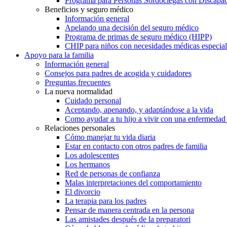
Programa para Personas Sordociegas con Discap
Beneficios y seguro médico
Información general
Apelando una decisión del seguro médico
Programa de primas de seguro médico (HIPP)
CHIP para niños con necesidades médicas especial
Apoyo para la familia
Información general
Consejos para padres de acogida y cuidadores
Preguntas frecuentes
La nueva normalidad
Cuidado personal
Aceptando, apenando, y adaptándose a la vida
Como ayudar a tu hijo a vivir con una enfermedad
Relaciones personales
Cómo manejar tu vida diaria
Estar en contacto con otros padres de familia
Los adolescentes
Los hermanos
Red de personas de confianza
Malas interpretaciones del comportamiento
El divorcio
La terapia para los padres
Pensar de manera centrada en la persona
Las amistades después de la preparatori