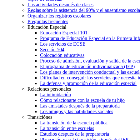
Las actividades después de clases
Reglas sobre la asistencia del 90% y el ausentismo escol
Organizar los registros escolares
Preguntas frecuentes
Educación Especial
Educación Especial 101
Programa de Educación Especial en la Primera Inf
Los servicios de ECSE
Sección 504
Colocación educativas
Proceso de admisión, evaluación y salida de la es
El programa de educación individualizada (IEP)
Los planes de intervención conductual y las escuel
Dificultad en conseguir los servicios que necesita t
La defensa y promoción de la educación especial
Relaciones personales
La intimidación
Cómo relacionarte con la escuela de tu hijo
Las amistades después de la preparatoria
Los amigos y las habilidades sociales
Transiciónes
La transición de la escuela pública
La transición entre escuelas
Estudios después de la preparatoria
Planeación para la transición a través del IEP