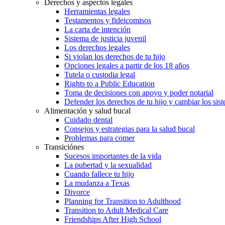
Derechos y aspectos legales
Herramientas legales
Testamentos y fideicomisos
La carta de intención
Sistema de justicia juvenil
Los derechos legales
Si violan los derechos de tu hijo
Opciones legales a partir de los 18 años
Tutela o custodia legal
Rights to a Public Education
Toma de decisiones con apoyo y poder notarial
Defender los derechos de tu hijo y cambiar los sis
Alimentación y salud bucal
Cuidado dental
Consejos y estrategias para la salud bucal
Problemas para comer
Transiciónes
Sucesos importantes de la vida
La pubertad y la sexualidad
Cuando fallece tu hijo
La mudanza a Texas
Divorce
Planning for Transition to Adulthood
Transition to Adult Medical Care
Friendships After High School