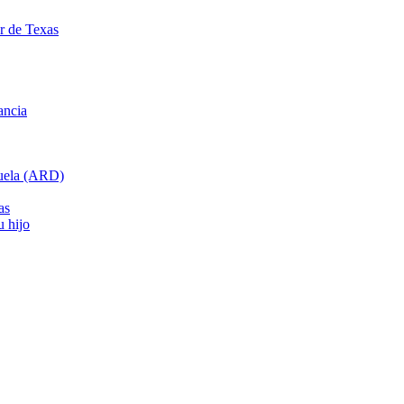
ar de Texas
ancia
cuela (ARD)
as
u hijo