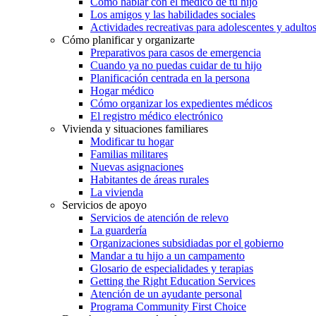
Cómo hablar con el médico de tu hijo
Los amigos y las habilidades sociales
Actividades recreativas para adolescentes y adulto
Cómo planificar y organizarte
Preparativos para casos de emergencia
Cuando ya no puedas cuidar de tu hijo
Planificación centrada en la persona
Hogar médico
Cómo organizar los expedientes médicos
El registro médico electrónico
Vivienda y situaciones familiares
Modificar tu hogar
Familias militares
Nuevas asignaciones
Habitantes de áreas rurales
La vivienda
Servicios de apoyo
Servicios de atención de relevo
La guardería
Organizaciones subsidiadas por el gobierno
Mandar a tu hijo a un campamento
Glosario de especialidades y terapias
Getting the Right Education Services
Atención de un ayudante personal
Programa Community First Choice