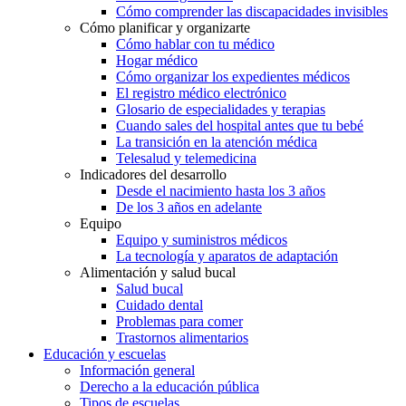
Cómo comprender las discapacidades invisibles
Cómo planificar y organizarte
Cómo hablar con tu médico
Hogar médico
Cómo organizar los expedientes médicos
El registro médico electrónico
Glosario de especialidades y terapias
Cuando sales del hospital antes que tu bebé
La transición en la atención médica
Telesalud y telemedicina
Indicadores del desarrollo
Desde el nacimiento hasta los 3 años
De los 3 años en adelante
Equipo
Equipo y suministros médicos
La tecnología y aparatos de adaptación
Alimentación y salud bucal
Salud bucal
Cuidado dental
Problemas para comer
Trastornos alimentarios
Educación y escuelas
Información general
Derecho a la educación pública
Tipos de escuelas