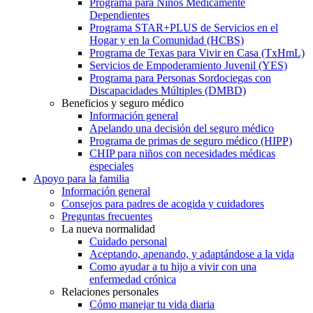
Programa para Niños Médicamente
Dependientes
Programa STAR+PLUS de Servicios en el
Hogar y en la Comunidad (HCBS)
Programa de Texas para Vivir en Casa (TxHmL)
Servicios de Empoderamiento Juvenil (YES)
Programa para Personas Sordociegas con
Discapacidades Múltiples (DMBD)
Beneficios y seguro médico
Información general
Apelando una decisión del seguro médico
Programa de primas de seguro médico (HIPP)
CHIP para niños con necesidades médicas
especiales
Apoyo para la familia
Información general
Consejos para padres de acogida y cuidadores
Preguntas frecuentes
La nueva normalidad
Cuidado personal
Aceptando, apenando, y adaptándose a la vida
Como ayudar a tu hijo a vivir con una
enfermedad crónica
Relaciones personales
Cómo manejar tu vida diaria