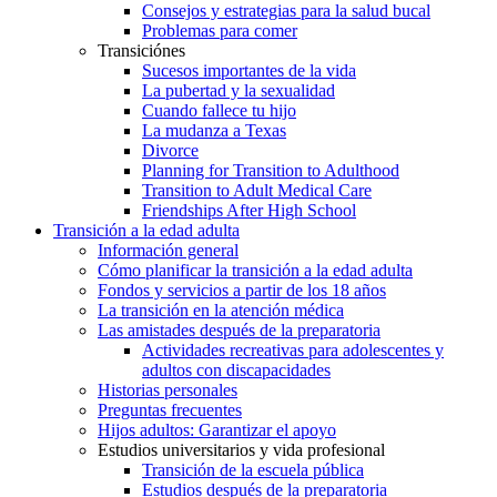
Consejos y estrategias para la salud bucal
Problemas para comer
Transiciónes
Sucesos importantes de la vida
La pubertad y la sexualidad
Cuando fallece tu hijo
La mudanza a Texas
Divorce
Planning for Transition to Adulthood
Transition to Adult Medical Care
Friendships After High School
Transición a la edad adulta
Información general
Cómo planificar la transición a la edad adulta
Fondos y servicios a partir de los 18 años
La transición en la atención médica
Las amistades después de la preparatoria
Actividades recreativas para adolescentes y
adultos con discapacidades
Historias personales
Preguntas frecuentes
Hijos adultos: Garantizar el apoyo
Estudios universitarios y vida profesional
Transición de la escuela pública
Estudios después de la preparatoria