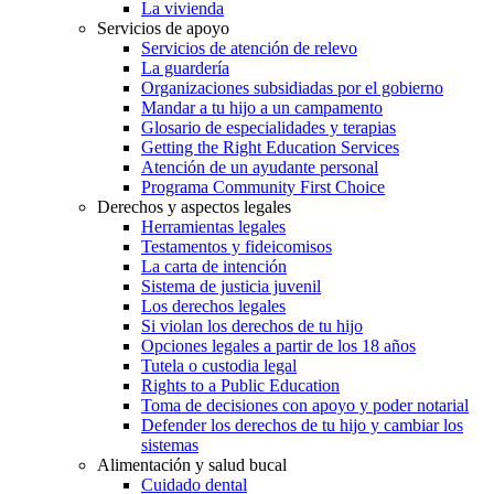
La vivienda
Servicios de apoyo
Servicios de atención de relevo
La guardería
Organizaciones subsidiadas por el gobierno
Mandar a tu hijo a un campamento
Glosario de especialidades y terapias
Getting the Right Education Services
Atención de un ayudante personal
Programa Community First Choice
Derechos y aspectos legales
Herramientas legales
Testamentos y fideicomisos
La carta de intención
Sistema de justicia juvenil
Los derechos legales
Si violan los derechos de tu hijo
Opciones legales a partir de los 18 años
Tutela o custodia legal
Rights to a Public Education
Toma de decisiones con apoyo y poder notarial
Defender los derechos de tu hijo y cambiar los
sistemas
Alimentación y salud bucal
Cuidado dental