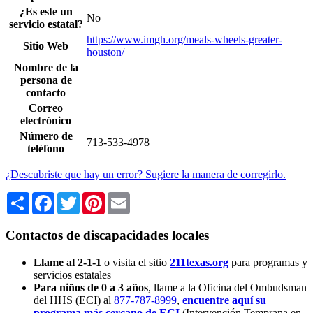
¿Es este un
No
servicio estatal?
https://www.imgh.org/meals-wheels-greater-
Sitio Web
houston/
Nombre de la
persona de
contacto
Correo
electrónico
Número de
713-533-4978
teléfono
¿Descubriste que hay un error? Sugiere la manera de corregirlo.
Share
Facebook
Twitter
Pinterest
Email
Contactos de discapacidades locales
Llame al 2-1-1
o visita el sitio
211texas.org
para programas y
servicios estatales
Para niños de 0 a 3 años
, llame a la Oficina del Ombudsman
del HHS (ECI) al
877-787-8999
,
encuentre aquí su
programa más cercano de ECI
(Intervención Temprana en