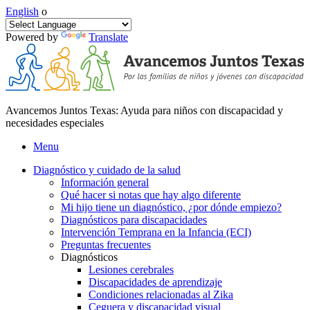
English
o
Powered by
Translate
Avancemos Juntos Texas: Ayuda para niños con discapacidad y
necesidades especiales
Menu
Diagnóstico y cuidado de la salud
Información general
Qué hacer si notas que hay algo diferente
Mi hijo tiene un diagnóstico, ¿por dónde empiezo?
Diagnósticos para discapacidades
Intervención Temprana en la Infancia (ECI)
Preguntas frecuentes
Diagnósticos
Lesiones cerebrales
Discapacidades de aprendizaje
Condiciones relacionadas al Zika
Ceguera y discapacidad visual