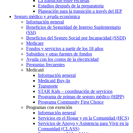
La transición entre escuelas
Estudios después de la preparatoria
Planeación para la transición a través del IEP
Seguro médico y ayuda económica
Información general
Beneficios de Seguridad de Ingreso Suplementario
(SSI)
Beneficios del Seguro Social por Incapacidad (SSDI)
Medicare
Fondos y servicios a partir de los 18 años
Subsidios y otras fuentes de fondos
Ayuda con los costos de la electricidad
Preguntas frecuentes
Medicaid
Información general
Medicaid Buy-In
Transporte
STAR Kids – coordinación de servicios
Programa de primas de seguro médico (HIPP)
Programa Community First Choice
Programas con exención
Información general
Servicios en el Hogar y en la Comunidad (HCS)
Servicios de Apoyo y Asistencia para Vivir en la
Comunidad (CLASS)