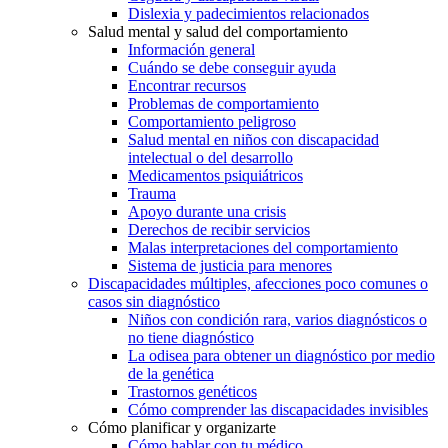
Dislexia y padecimientos relacionados
Salud mental y salud del comportamiento
Información general
Cuándo se debe conseguir ayuda
Encontrar recursos
Problemas de comportamiento
Comportamiento peligroso
Salud mental en niños con discapacidad
intelectual o del desarrollo
Medicamentos psiquiátricos
Trauma
Apoyo durante una crisis
Derechos de recibir servicios
Malas interpretaciones del comportamiento
Sistema de justicia para menores
Discapacidades múltiples, afecciones poco comunes o
casos sin diagnóstico
Niños con condición rara, varios diagnósticos o
no tiene diagnóstico
La odisea para obtener un diagnóstico por medio
de la genética
Trastornos genéticos
Cómo comprender las discapacidades invisibles
Cómo planificar y organizarte
Cómo hablar con tu médico