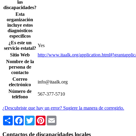
las
discapacidades?
Esta
organización
incluye estos
diagnósticos
específicos
¿Es este un
Yes
servicio estatal?
Sitio Web
http://www.itaalk.org/application.html#!grantapplic
Nombre de la
persona de
contacto
Correo
info@itaalk.org
electrónico
Número de
567-377-5710
teléfono
¿Descubriste que hay un error? Sugiere la manera de corregirlo.
Share
Facebook
Twitter
Pinterest
Email
Contactos de discapacidades locales