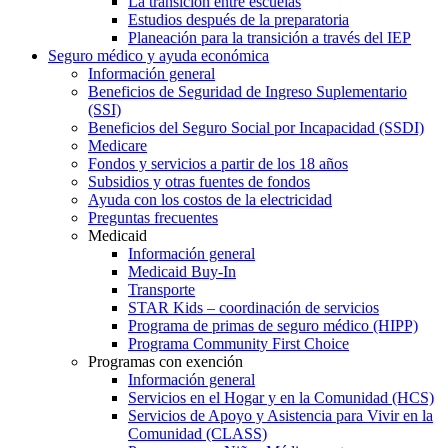
La transición entre escuelas
Estudios después de la preparatoria
Planeación para la transición a través del IEP
Seguro médico y ayuda económica
Información general
Beneficios de Seguridad de Ingreso Suplementario
(SSI)
Beneficios del Seguro Social por Incapacidad (SSDI)
Medicare
Fondos y servicios a partir de los 18 años
Subsidios y otras fuentes de fondos
Ayuda con los costos de la electricidad
Preguntas frecuentes
Medicaid
Información general
Medicaid Buy-In
Transporte
STAR Kids – coordinación de servicios
Programa de primas de seguro médico (HIPP)
Programa Community First Choice
Programas con exención
Información general
Servicios en el Hogar y en la Comunidad (HCS)
Servicios de Apoyo y Asistencia para Vivir en la
Comunidad (CLASS)