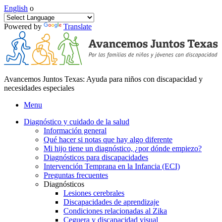
English
o
Powered by
Translate
Avancemos Juntos Texas: Ayuda para niños con discapacidad y
necesidades especiales
Menu
Diagnóstico y cuidado de la salud
Información general
Qué hacer si notas que hay algo diferente
Mi hijo tiene un diagnóstico, ¿por dónde empiezo?
Diagnósticos para discapacidades
Intervención Temprana en la Infancia (ECI)
Preguntas frecuentes
Diagnósticos
Lesiones cerebrales
Discapacidades de aprendizaje
Condiciones relacionadas al Zika
Ceguera y discapacidad visual