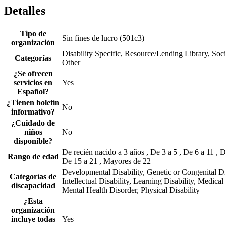
Detalles
Tipo de
Sin fines de lucro (501c3)
organización
Disability Specific, Resource/Lending Library, Soc
Categorías
Other
¿Se ofrecen
servicios en
Yes
Español?
¿Tienen boletín
No
informativo?
¿Cuidado de
niños
No
disponible?
De recién nacido a 3 años , De 3 a 5 , De 6 a 11 , D
Rango de edad
De 15 a 21 , Mayores de 22
Developmental Disability, Genetic or Congenital Di
Categorías de
Intellectual Disability, Learning Disability, Medica
discapacidad
Mental Health Disorder, Physical Disability
¿Esta
organización
incluye todas
Yes