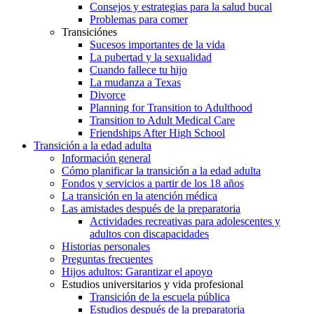
Consejos y estrategias para la salud bucal
Problemas para comer
Transiciónes
Sucesos importantes de la vida
La pubertad y la sexualidad
Cuando fallece tu hijo
La mudanza a Texas
Divorce
Planning for Transition to Adulthood
Transition to Adult Medical Care
Friendships After High School
Transición a la edad adulta
Información general
Cómo planificar la transición a la edad adulta
Fondos y servicios a partir de los 18 años
La transición en la atención médica
Las amistades después de la preparatoria
Actividades recreativas para adolescentes y
adultos con discapacidades
Historias personales
Preguntas frecuentes
Hijos adultos: Garantizar el apoyo
Estudios universitarios y vida profesional
Transición de la escuela pública
Estudios después de la preparatoria