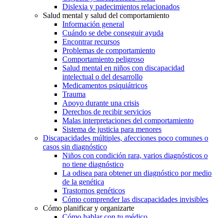
Dislexia y padecimientos relacionados
Salud mental y salud del comportamiento
Información general
Cuándo se debe conseguir ayuda
Encontrar recursos
Problemas de comportamiento
Comportamiento peligroso
Salud mental en niños con discapacidad
intelectual o del desarrollo
Medicamentos psiquiátricos
Trauma
Apoyo durante una crisis
Derechos de recibir servicios
Malas interpretaciones del comportamiento
Sistema de justicia para menores
Discapacidades múltiples, afecciones poco comunes o
casos sin diagnóstico
Niños con condición rara, varios diagnósticos o
no tiene diagnóstico
La odisea para obtener un diagnóstico por medio
de la genética
Trastornos genéticos
Cómo comprender las discapacidades invisibles
Cómo planificar y organizarte
Cómo hablar con tu médico