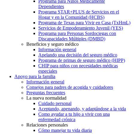
Programa para Niños Médicamente
Dependientes
Programa STAR+PLUS de Servicios en el
Hogar y en la Comunidad (HCBS)
Programa de Texas para Vivir en Casa (TxHmL)
Servicios de Empoderamiento Juvenil (YES)
Programa para Personas Sordociegas con
Discapacidades Múltiples (DMBD)
Beneficios y seguro médico
Información general
Apelando una decisión del seguro médico
Programa de primas de seguro médico (HIPP)
CHIP para niños con necesidades médicas
especiales
Apoyo para la familia
Información general
Consejos para padres de acogida y cuidadores
Preguntas frecuentes
La nueva normalidad
Cuidado personal
Aceptando, apenando, y adaptándose a la vida
Como ayudar a tu hijo a vivir con una
enfermedad crónica
Relaciones personales
Cómo manejar tu vida diaria