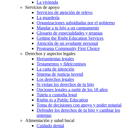
La vivienda
Servicios de apoyo
Servicios de atención de relevo
La guardería
Organizaciones subsidiadas por el gobierno
Mandar a tu hijo a un campamento
Glosario de especialidades y terapias
Getting the Right Education Services
Atención de un ayudante personal
Programa Community First Choice
Derechos y aspectos legales
Herramientas legales
Testamentos y fideicomisos
La carta de intención
Sistema de justicia juvenil
Los derechos legales
Si violan los derechos de tu hijo
Opciones legales a partir de los 18 años
Tutela o custodia legal
Rights to a Public Education
Toma de decisiones con apoyo y poder notarial
Defender los derechos de tu hijo y cambiar los
sistemas
Alimentación y salud bucal
Cuidado dental