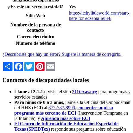
¿Es este un servicio estatal?
Yes
https://itchylittleworld.com/start-
Sitio Web
here-for-eczema-relief/
Nombre de la persona de
contacto
Correo electrónico
Número de teléfono
¿Descubriste que hay un error? Sugiere la manera de corregirlo.
Share
Facebook
Twitter
Pinterest
Email
Contactos de discapacidades locales
Llame al 2-1-1
o visita el sitio
211texas.org
para programas y
servicios estatales
Para niños de 0 a 3 años
, llame a la Oficina del Ombudsman
del HHS (ECI) al
877-787-8999
,
encuentre aquí su
programa más cercano de ECI
(Intervención Temprana en
la Infancia),
y
Aprenda más sobre ECI
El Centro de Información de Educación Especial de
Texas (SPEDTex)
responde sus preguntas sobre educación