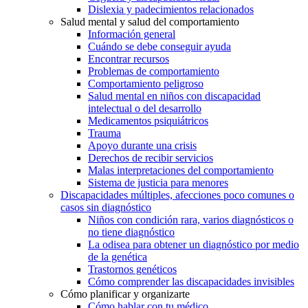
Dislexia y padecimientos relacionados
Salud mental y salud del comportamiento
Información general
Cuándo se debe conseguir ayuda
Encontrar recursos
Problemas de comportamiento
Comportamiento peligroso
Salud mental en niños con discapacidad
intelectual o del desarrollo
Medicamentos psiquiátricos
Trauma
Apoyo durante una crisis
Derechos de recibir servicios
Malas interpretaciones del comportamiento
Sistema de justicia para menores
Discapacidades múltiples, afecciones poco comunes o
casos sin diagnóstico
Niños con condición rara, varios diagnósticos o
no tiene diagnóstico
La odisea para obtener un diagnóstico por medio
de la genética
Trastornos genéticos
Cómo comprender las discapacidades invisibles
Cómo planificar y organizarte
Cómo hablar con tu médico