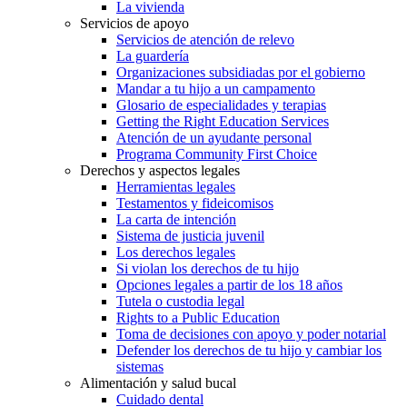
La vivienda
Servicios de apoyo
Servicios de atención de relevo
La guardería
Organizaciones subsidiadas por el gobierno
Mandar a tu hijo a un campamento
Glosario de especialidades y terapias
Getting the Right Education Services
Atención de un ayudante personal
Programa Community First Choice
Derechos y aspectos legales
Herramientas legales
Testamentos y fideicomisos
La carta de intención
Sistema de justicia juvenil
Los derechos legales
Si violan los derechos de tu hijo
Opciones legales a partir de los 18 años
Tutela o custodia legal
Rights to a Public Education
Toma de decisiones con apoyo y poder notarial
Defender los derechos de tu hijo y cambiar los
sistemas
Alimentación y salud bucal
Cuidado dental