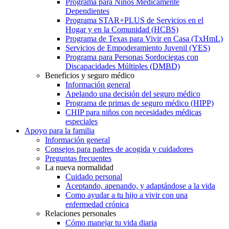
Programa para Niños Médicamente
Dependientes
Programa STAR+PLUS de Servicios en el
Hogar y en la Comunidad (HCBS)
Programa de Texas para Vivir en Casa (TxHmL)
Servicios de Empoderamiento Juvenil (YES)
Programa para Personas Sordociegas con
Discapacidades Múltiples (DMBD)
Beneficios y seguro médico
Información general
Apelando una decisión del seguro médico
Programa de primas de seguro médico (HIPP)
CHIP para niños con necesidades médicas
especiales
Apoyo para la familia
Información general
Consejos para padres de acogida y cuidadores
Preguntas frecuentes
La nueva normalidad
Cuidado personal
Aceptando, apenando, y adaptándose a la vida
Como ayudar a tu hijo a vivir con una
enfermedad crónica
Relaciones personales
Cómo manejar tu vida diaria