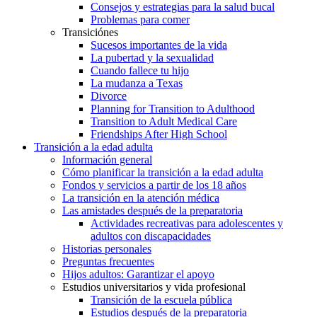
Consejos y estrategias para la salud bucal
Problemas para comer
Transiciónes
Sucesos importantes de la vida
La pubertad y la sexualidad
Cuando fallece tu hijo
La mudanza a Texas
Divorce
Planning for Transition to Adulthood
Transition to Adult Medical Care
Friendships After High School
Transición a la edad adulta
Información general
Cómo planificar la transición a la edad adulta
Fondos y servicios a partir de los 18 años
La transición en la atención médica
Las amistades después de la preparatoria
Actividades recreativas para adolescentes y
adultos con discapacidades
Historias personales
Preguntas frecuentes
Hijos adultos: Garantizar el apoyo
Estudios universitarios y vida profesional
Transición de la escuela pública
Estudios después de la preparatoria