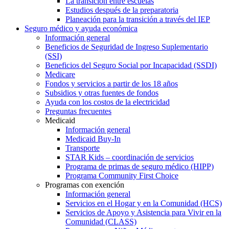
La transición entre escuelas
Estudios después de la preparatoria
Planeación para la transición a través del IEP
Seguro médico y ayuda económica
Información general
Beneficios de Seguridad de Ingreso Suplementario
(SSI)
Beneficios del Seguro Social por Incapacidad (SSDI)
Medicare
Fondos y servicios a partir de los 18 años
Subsidios y otras fuentes de fondos
Ayuda con los costos de la electricidad
Preguntas frecuentes
Medicaid
Información general
Medicaid Buy-In
Transporte
STAR Kids – coordinación de servicios
Programa de primas de seguro médico (HIPP)
Programa Community First Choice
Programas con exención
Información general
Servicios en el Hogar y en la Comunidad (HCS)
Servicios de Apoyo y Asistencia para Vivir en la
Comunidad (CLASS)