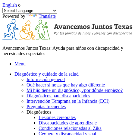
English
o
Powered by
Translate
Avancemos Juntos Texas: Ayuda para niños con discapacidad y
necesidades especiales
Menu
Diagnóstico y cuidado de la salud
Información general
Qué hacer si notas que hay algo diferente
Mi hijo tiene un diagnóstico, ¿por dónde empiezo?
Diagnósticos para discapacidades
Intervención Temprana en la Infancia (ECI)
Preguntas frecuentes
Diagnósticos
Lesiones cerebrales
Discapacidades de aprendizaje
Condiciones relacionadas al Zika
Ceguera y discapacidad visual