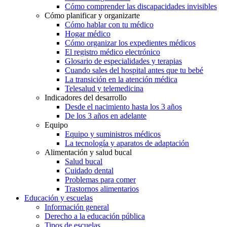
Cómo comprender las discapacidades invisibles
Cómo planificar y organizarte
Cómo hablar con tu médico
Hogar médico
Cómo organizar los expedientes médicos
El registro médico electrónico
Glosario de especialidades y terapias
Cuando sales del hospital antes que tu bebé
La transición en la atención médica
Telesalud y telemedicina
Indicadores del desarrollo
Desde el nacimiento hasta los 3 años
De los 3 años en adelante
Equipo
Equipo y suministros médicos
La tecnología y aparatos de adaptación
Alimentación y salud bucal
Salud bucal
Cuidado dental
Problemas para comer
Trastornos alimentarios
Educación y escuelas
Información general
Derecho a la educación pública
Tipos de escuelas