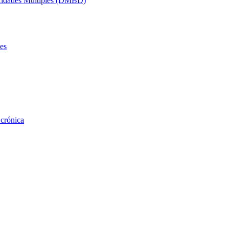
acidades Múltiples (DMBD)
es
 crónica