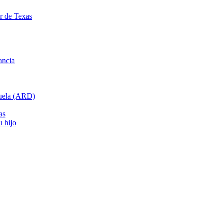
ar de Texas
ancia
cuela (ARD)
as
u hijo