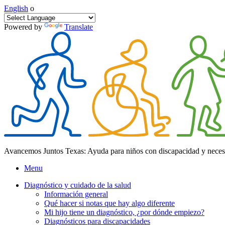
English
o
Powered by
Translate
Avancemos Juntos Texas: Ayuda para niños con discapacidad y neces
Menu
Diagnóstico y cuidado de la salud
Información general
Qué hacer si notas que hay algo diferente
Mi hijo tiene un diagnóstico, ¿por dónde empiezo?
Diagnósticos para discapacidades