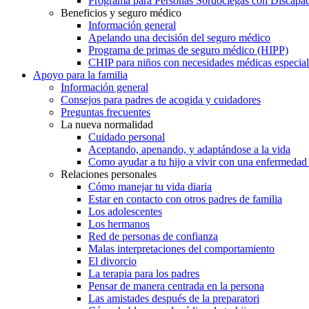
Programa para Personas Sordociegas con Discap
Beneficios y seguro médico
Información general
Apelando una decisión del seguro médico
Programa de primas de seguro médico (HIPP)
CHIP para niños con necesidades médicas especial
Apoyo para la familia
Información general
Consejos para padres de acogida y cuidadores
Preguntas frecuentes
La nueva normalidad
Cuidado personal
Aceptando, apenando, y adaptándose a la vida
Como ayudar a tu hijo a vivir con una enfermedad
Relaciones personales
Cómo manejar tu vida diaria
Estar en contacto con otros padres de familia
Los adolescentes
Los hermanos
Red de personas de confianza
Malas interpretaciones del comportamiento
El divorcio
La terapia para los padres
Pensar de manera centrada en la persona
Las amistades después de la preparatori