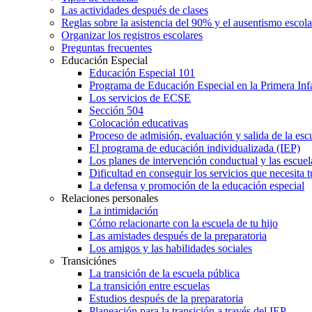
Las actividades después de clases
Reglas sobre la asistencia del 90% y el ausentismo escol
Organizar los registros escolares
Preguntas frecuentes
Educación Especial
Educación Especial 101
Programa de Educación Especial en la Primera Inf
Los servicios de ECSE
Sección 504
Colocación educativas
Proceso de admisión, evaluación y salida de la es
El programa de educación individualizada (IEP)
Los planes de intervención conductual y las escuel
Dificultad en conseguir los servicios que necesita t
La defensa y promoción de la educación especial
Relaciones personales
La intimidación
Cómo relacionarte con la escuela de tu hijo
Las amistades después de la preparatoria
Los amigos y las habilidades sociales
Transiciónes
La transición de la escuela pública
La transición entre escuelas
Estudios después de la preparatoria
Planeación para la transición a través del IEP