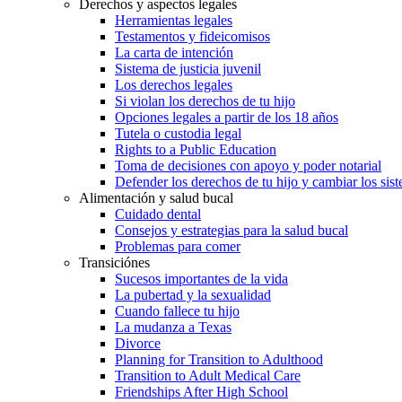
Derechos y aspectos legales
Herramientas legales
Testamentos y fideicomisos
La carta de intención
Sistema de justicia juvenil
Los derechos legales
Si violan los derechos de tu hijo
Opciones legales a partir de los 18 años
Tutela o custodia legal
Rights to a Public Education
Toma de decisiones con apoyo y poder notarial
Defender los derechos de tu hijo y cambiar los sis
Alimentación y salud bucal
Cuidado dental
Consejos y estrategias para la salud bucal
Problemas para comer
Transiciónes
Sucesos importantes de la vida
La pubertad y la sexualidad
Cuando fallece tu hijo
La mudanza a Texas
Divorce
Planning for Transition to Adulthood
Transition to Adult Medical Care
Friendships After High School