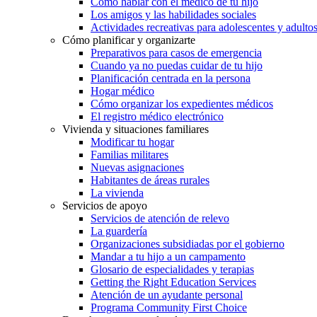
Cómo hablar con el médico de tu hijo
Los amigos y las habilidades sociales
Actividades recreativas para adolescentes y adulto
Cómo planificar y organizarte
Preparativos para casos de emergencia
Cuando ya no puedas cuidar de tu hijo
Planificación centrada en la persona
Hogar médico
Cómo organizar los expedientes médicos
El registro médico electrónico
Vivienda y situaciones familiares
Modificar tu hogar
Familias militares
Nuevas asignaciones
Habitantes de áreas rurales
La vivienda
Servicios de apoyo
Servicios de atención de relevo
La guardería
Organizaciones subsidiadas por el gobierno
Mandar a tu hijo a un campamento
Glosario de especialidades y terapias
Getting the Right Education Services
Atención de un ayudante personal
Programa Community First Choice