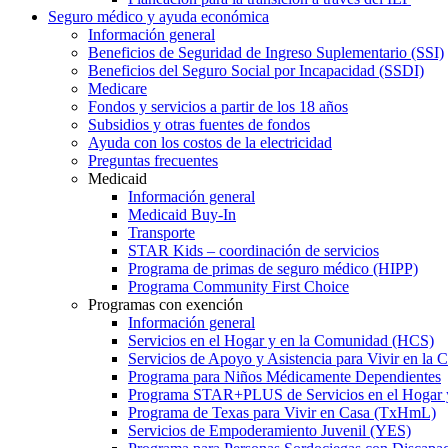
Seguro médico y ayuda económica
Información general
Beneficios de Seguridad de Ingreso Suplementario (SSI)
Beneficios del Seguro Social por Incapacidad (SSDI)
Medicare
Fondos y servicios a partir de los 18 años
Subsidios y otras fuentes de fondos
Ayuda con los costos de la electricidad
Preguntas frecuentes
Medicaid
Información general
Medicaid Buy-In
Transporte
STAR Kids – coordinación de servicios
Programa de primas de seguro médico (HIPP)
Programa Community First Choice
Programas con exención
Información general
Servicios en el Hogar y en la Comunidad (HCS)
Servicios de Apoyo y Asistencia para Vivir en l
Programa para Niños Médicamente Dependientes
Programa STAR+PLUS de Servicios en el Hogar
Programa de Texas para Vivir en Casa (TxHmL)
Servicios de Empoderamiento Juvenil (YES)