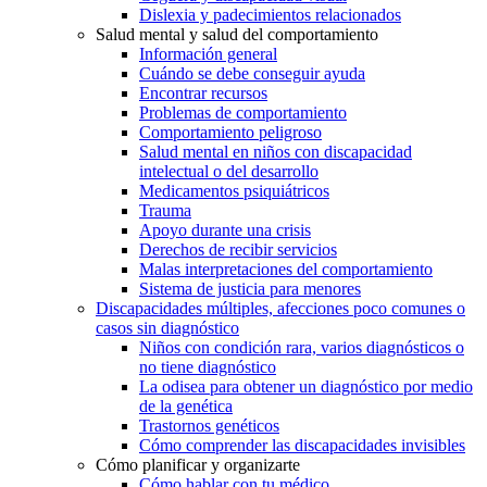
Dislexia y padecimientos relacionados
Salud mental y salud del comportamiento
Información general
Cuándo se debe conseguir ayuda
Encontrar recursos
Problemas de comportamiento
Comportamiento peligroso
Salud mental en niños con discapacidad
intelectual o del desarrollo
Medicamentos psiquiátricos
Trauma
Apoyo durante una crisis
Derechos de recibir servicios
Malas interpretaciones del comportamiento
Sistema de justicia para menores
Discapacidades múltiples, afecciones poco comunes o
casos sin diagnóstico
Niños con condición rara, varios diagnósticos o
no tiene diagnóstico
La odisea para obtener un diagnóstico por medio
de la genética
Trastornos genéticos
Cómo comprender las discapacidades invisibles
Cómo planificar y organizarte
Cómo hablar con tu médico