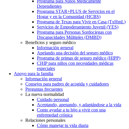
Programa para Niños Médicamente
Dependientes
Programa STAR+PLUS de Servicios en el
Hogar y en la Comunidad (HCBS)
Programa de Texas para Vivir en Casa (TxHmL)
Servicios de Empoderamiento Juvenil (YES)
Programa para Personas Sordociegas con
Discapacidades Múltiples (DMBD)
Beneficios y seguro médico
Información general
Apelando una decisión del seguro médico
Programa de primas de seguro médico (HIPP)
CHIP para niños con necesidades médicas
especiales
Apoyo para la familia
Información general
Consejos para padres de acogida y cuidadores
Preguntas frecuentes
La nueva normalidad
Cuidado personal
Aceptando, apenando, y adaptándose a la vida
Como ayudar a tu hijo a vivir con una
enfermedad crónica
Relaciones personales
Cómo manejar tu vida diaria