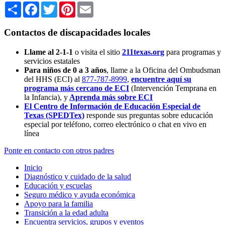
Share
Facebook
Twitter
Pinterest
Email
Contactos de discapacidades locales
Llame al 2-1-1
o visita el sitio
211texas.org
para programas y
servicios estatales
Para niños de 0 a 3 años
, llame a la Oficina del Ombudsman
del HHS (ECI) al
877-787-8999
,
encuentre aquí su
programa más cercano de ECI
(Intervención Temprana en
la Infancia),
y
Aprenda más sobre ECI
El Centro de Información de Educación Especial de
Texas (SPEDTex)
responde sus preguntas sobre educación
especial por teléfono, correo electrónico o chat en vivo en
línea
Ponte en contacto con otros padres
Inicio
Diagnóstico y cuidado de la salud
Educación y escuelas
Seguro médico y ayuda económica
Apoyo para la familia
Transición a la edad adulta
Encuentra servicios, grupos y eventos