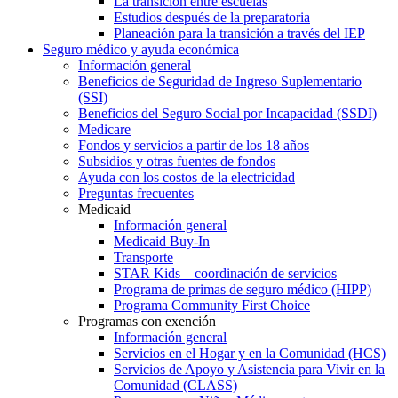
La transición entre escuelas
Estudios después de la preparatoria
Planeación para la transición a través del IEP
Seguro médico y ayuda económica
Información general
Beneficios de Seguridad de Ingreso Suplementario
(SSI)
Beneficios del Seguro Social por Incapacidad (SSDI)
Medicare
Fondos y servicios a partir de los 18 años
Subsidios y otras fuentes de fondos
Ayuda con los costos de la electricidad
Preguntas frecuentes
Medicaid
Información general
Medicaid Buy-In
Transporte
STAR Kids – coordinación de servicios
Programa de primas de seguro médico (HIPP)
Programa Community First Choice
Programas con exención
Información general
Servicios en el Hogar y en la Comunidad (HCS)
Servicios de Apoyo y Asistencia para Vivir en la
Comunidad (CLASS)