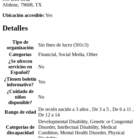
Abilene, 79608, TX
Ubicación accesible:
Yes
Detalles
Tipo de
Sin fines de lucro (501c3)
organización
Categorías
Financial, Social Media, Other
¿Se ofrecen
servicios en
No
Español?
¿Tienen boletín
Yes
informativo?
¿Cuidado de
niños
No
disponible?
De recién nacido a 3 años , De 3 a 5 , De 6 a 11 ,
Rango de edad
De 12 a 14
Developmental Disability, Genetic or Congenital
Categorías de
Disorder, Intellectual Disability, Medical
discapacidad
Condition, Mental Health Disorder, Physical