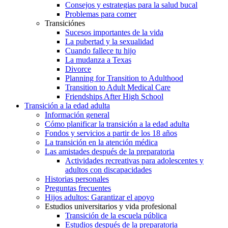
Consejos y estrategias para la salud bucal
Problemas para comer
Transiciónes
Sucesos importantes de la vida
La pubertad y la sexualidad
Cuando fallece tu hijo
La mudanza a Texas
Divorce
Planning for Transition to Adulthood
Transition to Adult Medical Care
Friendships After High School
Transición a la edad adulta
Información general
Cómo planificar la transición a la edad adulta
Fondos y servicios a partir de los 18 años
La transición en la atención médica
Las amistades después de la preparatoria
Actividades recreativas para adolescentes y
adultos con discapacidades
Historias personales
Preguntas frecuentes
Hijos adultos: Garantizar el apoyo
Estudios universitarios y vida profesional
Transición de la escuela pública
Estudios después de la preparatoria