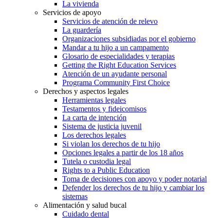
La vivienda
Servicios de apoyo
Servicios de atención de relevo
La guardería
Organizaciones subsidiadas por el gobierno
Mandar a tu hijo a un campamento
Glosario de especialidades y terapias
Getting the Right Education Services
Atención de un ayudante personal
Programa Community First Choice
Derechos y aspectos legales
Herramientas legales
Testamentos y fideicomisos
La carta de intención
Sistema de justicia juvenil
Los derechos legales
Si violan los derechos de tu hijo
Opciones legales a partir de los 18 años
Tutela o custodia legal
Rights to a Public Education
Toma de decisiones con apoyo y poder notarial
Defender los derechos de tu hijo y cambiar los
sistemas
Alimentación y salud bucal
Cuidado dental