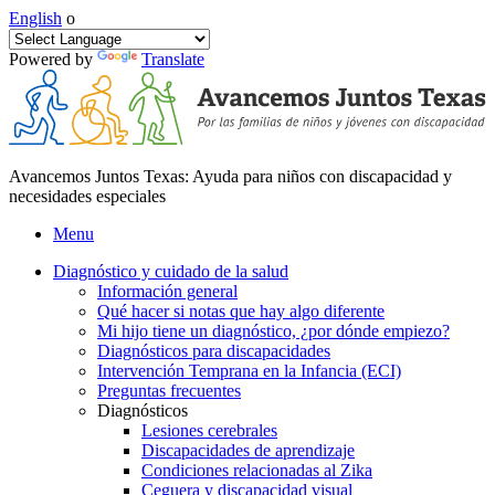
English
o
Powered by
Translate
Avancemos Juntos Texas: Ayuda para niños con discapacidad y
necesidades especiales
Menu
Diagnóstico y cuidado de la salud
Información general
Qué hacer si notas que hay algo diferente
Mi hijo tiene un diagnóstico, ¿por dónde empiezo?
Diagnósticos para discapacidades
Intervención Temprana en la Infancia (ECI)
Preguntas frecuentes
Diagnósticos
Lesiones cerebrales
Discapacidades de aprendizaje
Condiciones relacionadas al Zika
Ceguera y discapacidad visual