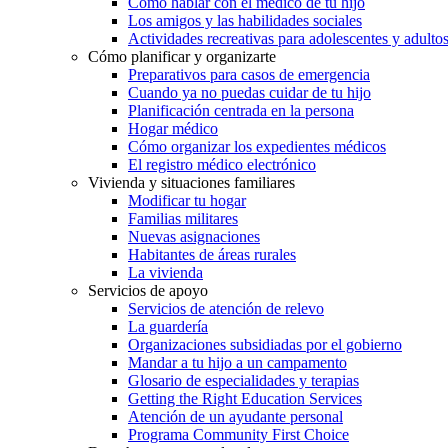
Cómo hablar con el médico de tu hijo
Los amigos y las habilidades sociales
Actividades recreativas para adolescentes y adulto
Cómo planificar y organizarte
Preparativos para casos de emergencia
Cuando ya no puedas cuidar de tu hijo
Planificación centrada en la persona
Hogar médico
Cómo organizar los expedientes médicos
El registro médico electrónico
Vivienda y situaciones familiares
Modificar tu hogar
Familias militares
Nuevas asignaciones
Habitantes de áreas rurales
La vivienda
Servicios de apoyo
Servicios de atención de relevo
La guardería
Organizaciones subsidiadas por el gobierno
Mandar a tu hijo a un campamento
Glosario de especialidades y terapias
Getting the Right Education Services
Atención de un ayudante personal
Programa Community First Choice