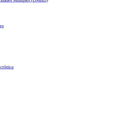
acidades Múltiples (DMBD)
es
 crónica