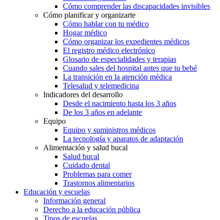
Cómo comprender las discapacidades invisibles
Cómo planificar y organizarte
Cómo hablar con tu médico
Hogar médico
Cómo organizar los expedientes médicos
El registro médico electrónico
Glosario de especialidades y terapias
Cuando sales del hospital antes que tu bebé
La transición en la atención médica
Telesalud y telemedicina
Indicadores del desarrollo
Desde el nacimiento hasta los 3 años
De los 3 años en adelante
Equipo
Equipo y suministros médicos
La tecnología y aparatos de adaptación
Alimentación y salud bucal
Salud bucal
Cuidado dental
Problemas para comer
Trastornos alimentarios
Educación y escuelas
Información general
Derecho a la educación pública
Tipos de escuelas