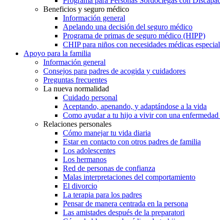
Programa para Personas Sordociegas con Discap
Beneficios y seguro médico
Información general
Apelando una decisión del seguro médico
Programa de primas de seguro médico (HIPP)
CHIP para niños con necesidades médicas especial
Apoyo para la familia
Información general
Consejos para padres de acogida y cuidadores
Preguntas frecuentes
La nueva normalidad
Cuidado personal
Aceptando, apenando, y adaptándose a la vida
Como ayudar a tu hijo a vivir con una enfermedad
Relaciones personales
Cómo manejar tu vida diaria
Estar en contacto con otros padres de familia
Los adolescentes
Los hermanos
Red de personas de confianza
Malas interpretaciones del comportamiento
El divorcio
La terapia para los padres
Pensar de manera centrada en la persona
Las amistades después de la preparatori