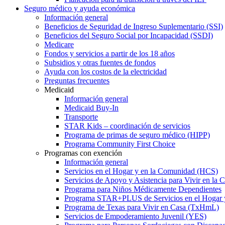
Seguro médico y ayuda económica
Información general
Beneficios de Seguridad de Ingreso Suplementario (SSI)
Beneficios del Seguro Social por Incapacidad (SSDI)
Medicare
Fondos y servicios a partir de los 18 años
Subsidios y otras fuentes de fondos
Ayuda con los costos de la electricidad
Preguntas frecuentes
Medicaid
Información general
Medicaid Buy-In
Transporte
STAR Kids – coordinación de servicios
Programa de primas de seguro médico (HIPP)
Programa Community First Choice
Programas con exención
Información general
Servicios en el Hogar y en la Comunidad (HCS)
Servicios de Apoyo y Asistencia para Vivir en l
Programa para Niños Médicamente Dependientes
Programa STAR+PLUS de Servicios en el Hogar
Programa de Texas para Vivir en Casa (TxHmL)
Servicios de Empoderamiento Juvenil (YES)