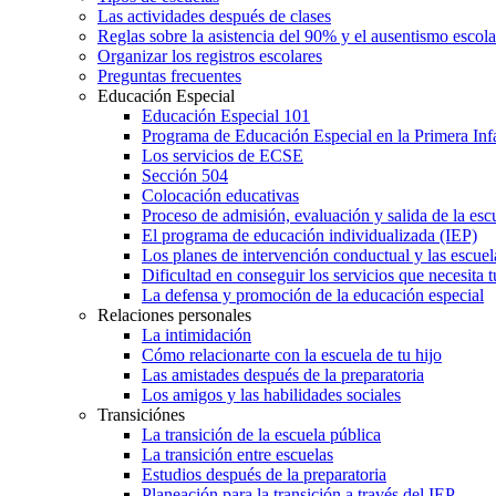
Las actividades después de clases
Reglas sobre la asistencia del 90% y el ausentismo escol
Organizar los registros escolares
Preguntas frecuentes
Educación Especial
Educación Especial 101
Programa de Educación Especial en la Primera Inf
Los servicios de ECSE
Sección 504
Colocación educativas
Proceso de admisión, evaluación y salida de la es
El programa de educación individualizada (IEP)
Los planes de intervención conductual y las escuel
Dificultad en conseguir los servicios que necesita t
La defensa y promoción de la educación especial
Relaciones personales
La intimidación
Cómo relacionarte con la escuela de tu hijo
Las amistades después de la preparatoria
Los amigos y las habilidades sociales
Transiciónes
La transición de la escuela pública
La transición entre escuelas
Estudios después de la preparatoria
Planeación para la transición a través del IEP