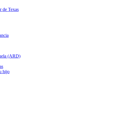
ar de Texas
ancia
cuela (ARD)
as
u hijo