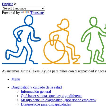
English
o
Powered by
Translate
Avancemos Juntos Texas: Ayuda para niños con discapacidad y neces
Menu
Diagnóstico y cuidado de la salud
Información general
Qué hacer si notas que hay algo diferente
Mi hijo tiene un diagnóstico, ¿por dónde empiezo?
Diagnósticos para discapacidades