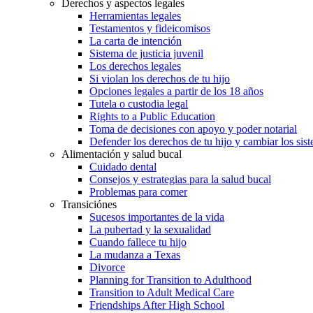
Derechos y aspectos legales
Herramientas legales
Testamentos y fideicomisos
La carta de intención
Sistema de justicia juvenil
Los derechos legales
Si violan los derechos de tu hijo
Opciones legales a partir de los 18 años
Tutela o custodia legal
Rights to a Public Education
Toma de decisiones con apoyo y poder notarial
Defender los derechos de tu hijo y cambiar los sis
Alimentación y salud bucal
Cuidado dental
Consejos y estrategias para la salud bucal
Problemas para comer
Transiciónes
Sucesos importantes de la vida
La pubertad y la sexualidad
Cuando fallece tu hijo
La mudanza a Texas
Divorce
Planning for Transition to Adulthood
Transition to Adult Medical Care
Friendships After High School