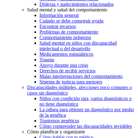
Dislexia y padecimientos relacionados
Salud mental y salud del comportamiento
Información general
Cuándo se debe conseguir ayuda
Encontrar recursos
Problemas de comportamiento
Comportamiento peligroso
Salud mental en niños con discapacidad
intelectual o del desarrollo
Medicamentos psiquiátricos
Trauma
Apoyo durante una crisis
Derechos de recibir servicios
Malas interpretaciones del comportamiento
Sistema de justicia para menores
Discapacidades múltiples, afecciones poco comunes o
casos sin diagnóstico
Niños con condición rara, varios diagnósticos o
no tiene diagnóstico
La odisea para obtener un diagnóstico por medio
de la genética
Trastornos genéticos
Cómo comprender las discapacidades invisibles
Cómo planificar y organizarte
Cómo hablar con tu médico