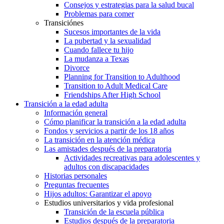
Consejos y estrategias para la salud bucal
Problemas para comer
Transiciónes
Sucesos importantes de la vida
La pubertad y la sexualidad
Cuando fallece tu hijo
La mudanza a Texas
Divorce
Planning for Transition to Adulthood
Transition to Adult Medical Care
Friendships After High School
Transición a la edad adulta
Información general
Cómo planificar la transición a la edad adulta
Fondos y servicios a partir de los 18 años
La transición en la atención médica
Las amistades después de la preparatoria
Actividades recreativas para adolescentes y
adultos con discapacidades
Historias personales
Preguntas frecuentes
Hijos adultos: Garantizar el apoyo
Estudios universitarios y vida profesional
Transición de la escuela pública
Estudios después de la preparatoria