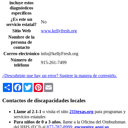
incluye estos
diagnósticos
específicos
¿Es este un
No
servicio estatal?
Sitio Web
www.kellyfresh.org
Nombre de la
persona de
contacto
Correo electrónico
info@kellyFresh.org
Número de
915-261-7499
teléfono
¿Descubriste que hay un error? Sugiere la manera de corregirlo.
Share
Facebook
Twitter
Pinterest
Email
Contactos de discapacidades locales
Llame al 2-1-1
o visita el sitio
211texas.org
para programas y
servicios estatales
Para niños de 0 a 3 años
, llame a la Oficina del Ombudsman
del HHS (ECI) al
877-787-8999
,
encuentre aquí su