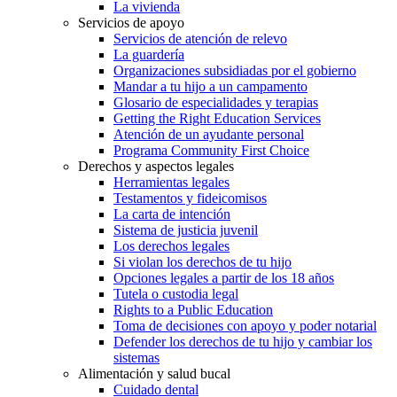
La vivienda
Servicios de apoyo
Servicios de atención de relevo
La guardería
Organizaciones subsidiadas por el gobierno
Mandar a tu hijo a un campamento
Glosario de especialidades y terapias
Getting the Right Education Services
Atención de un ayudante personal
Programa Community First Choice
Derechos y aspectos legales
Herramientas legales
Testamentos y fideicomisos
La carta de intención
Sistema de justicia juvenil
Los derechos legales
Si violan los derechos de tu hijo
Opciones legales a partir de los 18 años
Tutela o custodia legal
Rights to a Public Education
Toma de decisiones con apoyo y poder notarial
Defender los derechos de tu hijo y cambiar los
sistemas
Alimentación y salud bucal
Cuidado dental