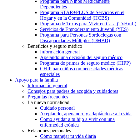
Programa para Niños Médicamente
Dependientes
Programa STAR+PLUS de Servicios en el
Hogar y en la Comunidad (HCBS)
Programa de Texas para Vivir en Casa (TxHmL)
Servicios de Empoderamiento Juvenil (YES)
Programa para Personas Sordociegas con
Discapacidades Múltiples (DMBD)
Beneficios y seguro médico
Información general
Apelando una decisión del seguro médico
Programa de primas de seguro médico (HIPP)
CHIP para niños con necesidades médicas
especiales
Apoyo para la familia
Información general
Consejos para padres de acogida y cuidadores
Preguntas frecuentes
La nueva normalidad
Cuidado personal
Aceptando, apenando, y adaptándose a la vida
Como ayudar a tu hijo a vivir con una
enfermedad crónica
Relaciones personales
Cómo manejar tu vida diaria