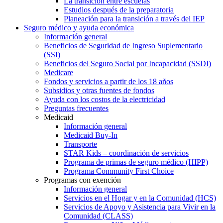
La transición entre escuelas
Estudios después de la preparatoria
Planeación para la transición a través del IEP
Seguro médico y ayuda económica
Información general
Beneficios de Seguridad de Ingreso Suplementario
(SSI)
Beneficios del Seguro Social por Incapacidad (SSDI)
Medicare
Fondos y servicios a partir de los 18 años
Subsidios y otras fuentes de fondos
Ayuda con los costos de la electricidad
Preguntas frecuentes
Medicaid
Información general
Medicaid Buy-In
Transporte
STAR Kids – coordinación de servicios
Programa de primas de seguro médico (HIPP)
Programa Community First Choice
Programas con exención
Información general
Servicios en el Hogar y en la Comunidad (HCS)
Servicios de Apoyo y Asistencia para Vivir en la
Comunidad (CLASS)