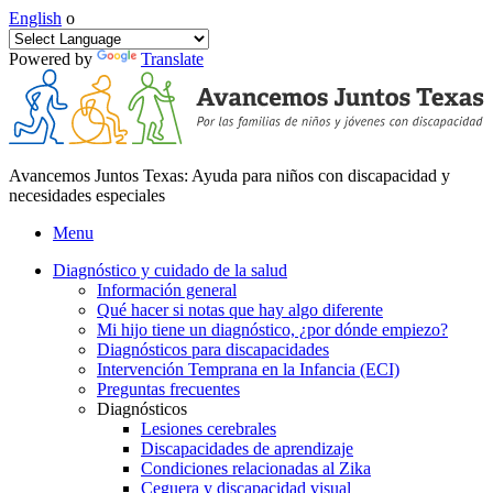
English
o
Powered by
Translate
Avancemos Juntos Texas: Ayuda para niños con discapacidad y
necesidades especiales
Menu
Diagnóstico y cuidado de la salud
Información general
Qué hacer si notas que hay algo diferente
Mi hijo tiene un diagnóstico, ¿por dónde empiezo?
Diagnósticos para discapacidades
Intervención Temprana en la Infancia (ECI)
Preguntas frecuentes
Diagnósticos
Lesiones cerebrales
Discapacidades de aprendizaje
Condiciones relacionadas al Zika
Ceguera y discapacidad visual