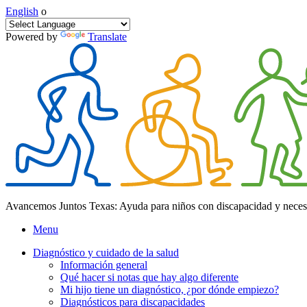
English
o
Powered by
Translate
Avancemos Juntos Texas: Ayuda para niños con discapacidad y neces
Menu
Diagnóstico y cuidado de la salud
Información general
Qué hacer si notas que hay algo diferente
Mi hijo tiene un diagnóstico, ¿por dónde empiezo?
Diagnósticos para discapacidades