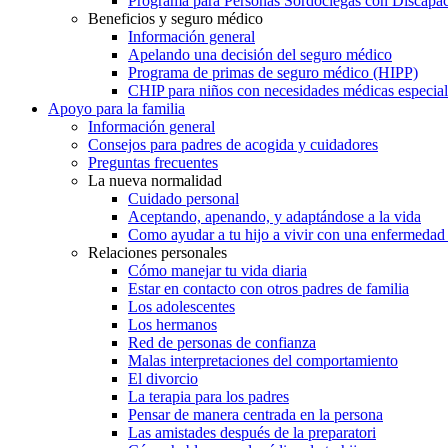
Programa para Personas Sordociegas con Discap
Beneficios y seguro médico
Información general
Apelando una decisión del seguro médico
Programa de primas de seguro médico (HIPP)
CHIP para niños con necesidades médicas especial
Apoyo para la familia
Información general
Consejos para padres de acogida y cuidadores
Preguntas frecuentes
La nueva normalidad
Cuidado personal
Aceptando, apenando, y adaptándose a la vida
Como ayudar a tu hijo a vivir con una enfermedad
Relaciones personales
Cómo manejar tu vida diaria
Estar en contacto con otros padres de familia
Los adolescentes
Los hermanos
Red de personas de confianza
Malas interpretaciones del comportamiento
El divorcio
La terapia para los padres
Pensar de manera centrada en la persona
Las amistades después de la preparatori