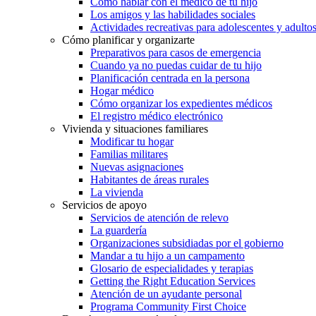
Cómo hablar con el médico de tu hijo
Los amigos y las habilidades sociales
Actividades recreativas para adolescentes y adulto
Cómo planificar y organizarte
Preparativos para casos de emergencia
Cuando ya no puedas cuidar de tu hijo
Planificación centrada en la persona
Hogar médico
Cómo organizar los expedientes médicos
El registro médico electrónico
Vivienda y situaciones familiares
Modificar tu hogar
Familias militares
Nuevas asignaciones
Habitantes de áreas rurales
La vivienda
Servicios de apoyo
Servicios de atención de relevo
La guardería
Organizaciones subsidiadas por el gobierno
Mandar a tu hijo a un campamento
Glosario de especialidades y terapias
Getting the Right Education Services
Atención de un ayudante personal
Programa Community First Choice