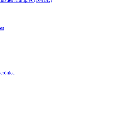
acidades Múltiples (DMBD)
es
 crónica