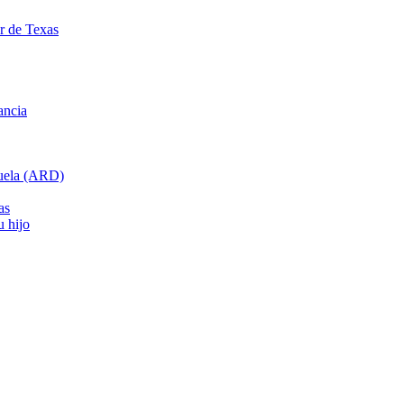
ar de Texas
ancia
cuela (ARD)
as
u hijo