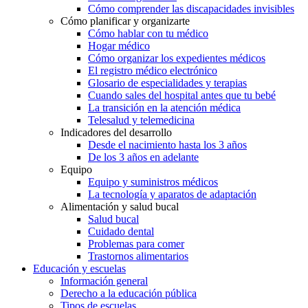
Cómo comprender las discapacidades invisibles
Cómo planificar y organizarte
Cómo hablar con tu médico
Hogar médico
Cómo organizar los expedientes médicos
El registro médico electrónico
Glosario de especialidades y terapias
Cuando sales del hospital antes que tu bebé
La transición en la atención médica
Telesalud y telemedicina
Indicadores del desarrollo
Desde el nacimiento hasta los 3 años
De los 3 años en adelante
Equipo
Equipo y suministros médicos
La tecnología y aparatos de adaptación
Alimentación y salud bucal
Salud bucal
Cuidado dental
Problemas para comer
Trastornos alimentarios
Educación y escuelas
Información general
Derecho a la educación pública
Tipos de escuelas