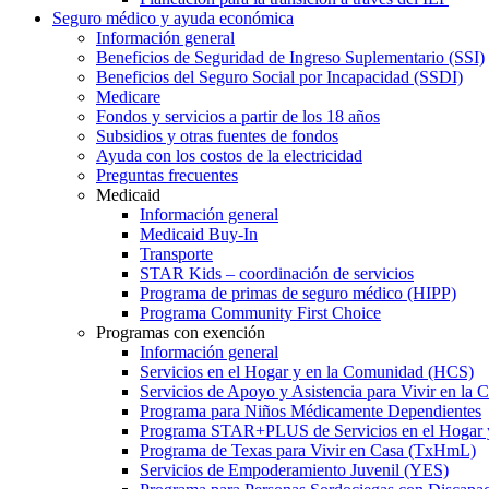
Seguro médico y ayuda económica
Información general
Beneficios de Seguridad de Ingreso Suplementario (SSI)
Beneficios del Seguro Social por Incapacidad (SSDI)
Medicare
Fondos y servicios a partir de los 18 años
Subsidios y otras fuentes de fondos
Ayuda con los costos de la electricidad
Preguntas frecuentes
Medicaid
Información general
Medicaid Buy-In
Transporte
STAR Kids – coordinación de servicios
Programa de primas de seguro médico (HIPP)
Programa Community First Choice
Programas con exención
Información general
Servicios en el Hogar y en la Comunidad (HCS)
Servicios de Apoyo y Asistencia para Vivir en l
Programa para Niños Médicamente Dependientes
Programa STAR+PLUS de Servicios en el Hogar
Programa de Texas para Vivir en Casa (TxHmL)
Servicios de Empoderamiento Juvenil (YES)