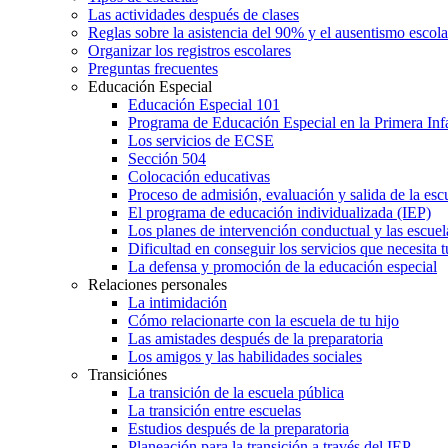
Las actividades después de clases
Reglas sobre la asistencia del 90% y el ausentismo escol
Organizar los registros escolares
Preguntas frecuentes
Educación Especial
Educación Especial 101
Programa de Educación Especial en la Primera Inf
Los servicios de ECSE
Sección 504
Colocación educativas
Proceso de admisión, evaluación y salida de la es
El programa de educación individualizada (IEP)
Los planes de intervención conductual y las escuel
Dificultad en conseguir los servicios que necesita t
La defensa y promoción de la educación especial
Relaciones personales
La intimidación
Cómo relacionarte con la escuela de tu hijo
Las amistades después de la preparatoria
Los amigos y las habilidades sociales
Transiciónes
La transición de la escuela pública
La transición entre escuelas
Estudios después de la preparatoria
Planeación para la transición a través del IEP