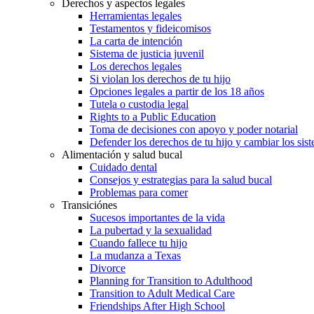
Derechos y aspectos legales
Herramientas legales
Testamentos y fideicomisos
La carta de intención
Sistema de justicia juvenil
Los derechos legales
Si violan los derechos de tu hijo
Opciones legales a partir de los 18 años
Tutela o custodia legal
Rights to a Public Education
Toma de decisiones con apoyo y poder notarial
Defender los derechos de tu hijo y cambiar los sis
Alimentación y salud bucal
Cuidado dental
Consejos y estrategias para la salud bucal
Problemas para comer
Transiciónes
Sucesos importantes de la vida
La pubertad y la sexualidad
Cuando fallece tu hijo
La mudanza a Texas
Divorce
Planning for Transition to Adulthood
Transition to Adult Medical Care
Friendships After High School