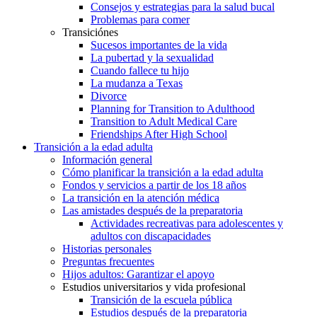
Consejos y estrategias para la salud bucal
Problemas para comer
Transiciónes
Sucesos importantes de la vida
La pubertad y la sexualidad
Cuando fallece tu hijo
La mudanza a Texas
Divorce
Planning for Transition to Adulthood
Transition to Adult Medical Care
Friendships After High School
Transición a la edad adulta
Información general
Cómo planificar la transición a la edad adulta
Fondos y servicios a partir de los 18 años
La transición en la atención médica
Las amistades después de la preparatoria
Actividades recreativas para adolescentes y
adultos con discapacidades
Historias personales
Preguntas frecuentes
Hijos adultos: Garantizar el apoyo
Estudios universitarios y vida profesional
Transición de la escuela pública
Estudios después de la preparatoria