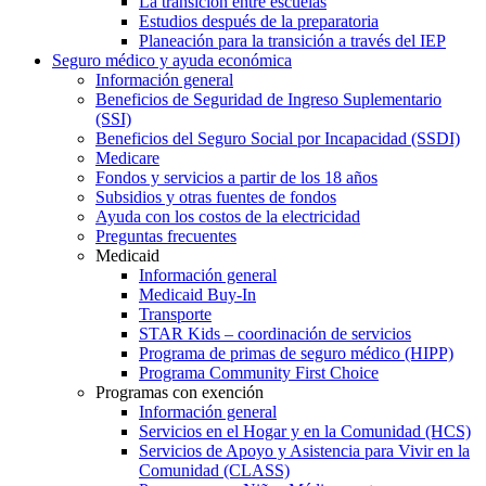
La transición entre escuelas
Estudios después de la preparatoria
Planeación para la transición a través del IEP
Seguro médico y ayuda económica
Información general
Beneficios de Seguridad de Ingreso Suplementario
(SSI)
Beneficios del Seguro Social por Incapacidad (SSDI)
Medicare
Fondos y servicios a partir de los 18 años
Subsidios y otras fuentes de fondos
Ayuda con los costos de la electricidad
Preguntas frecuentes
Medicaid
Información general
Medicaid Buy-In
Transporte
STAR Kids – coordinación de servicios
Programa de primas de seguro médico (HIPP)
Programa Community First Choice
Programas con exención
Información general
Servicios en el Hogar y en la Comunidad (HCS)
Servicios de Apoyo y Asistencia para Vivir en la
Comunidad (CLASS)