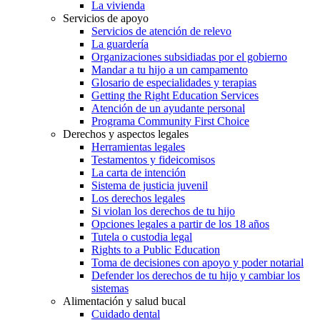
La vivienda
Servicios de apoyo
Servicios de atención de relevo
La guardería
Organizaciones subsidiadas por el gobierno
Mandar a tu hijo a un campamento
Glosario de especialidades y terapias
Getting the Right Education Services
Atención de un ayudante personal
Programa Community First Choice
Derechos y aspectos legales
Herramientas legales
Testamentos y fideicomisos
La carta de intención
Sistema de justicia juvenil
Los derechos legales
Si violan los derechos de tu hijo
Opciones legales a partir de los 18 años
Tutela o custodia legal
Rights to a Public Education
Toma de decisiones con apoyo y poder notarial
Defender los derechos de tu hijo y cambiar los
sistemas
Alimentación y salud bucal
Cuidado dental