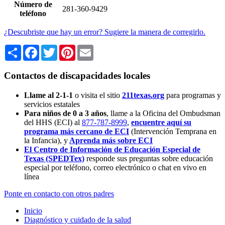
Número de
281-360-9429
teléfono
¿Descubriste que hay un error? Sugiere la manera de corregirlo.
Share
Facebook
Twitter
Pinterest
Email
Contactos de discapacidades locales
Llame al 2-1-1
o visita el sitio
211texas.org
para programas y
servicios estatales
Para niños de 0 a 3 años
, llame a la Oficina del Ombudsman
del HHS (ECI) al
877-787-8999
,
encuentre aquí su
programa más cercano de ECI
(Intervención Temprana en
la Infancia),
y
Aprenda más sobre ECI
El Centro de Información de Educación Especial de
Texas (SPEDTex)
responde sus preguntas sobre educación
especial por teléfono, correo electrónico o chat en vivo en
línea
Ponte en contacto con otros padres
Inicio
Diagnóstico y cuidado de la salud