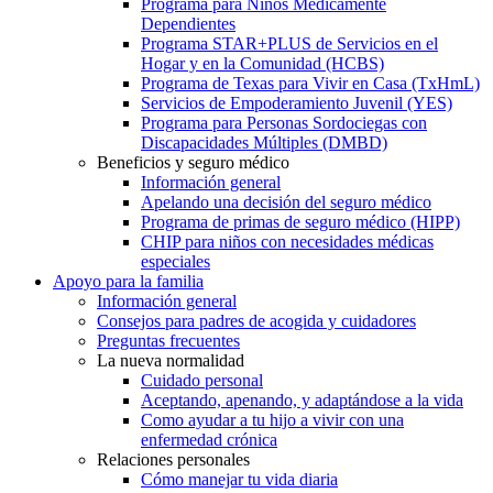
Programa para Niños Médicamente
Dependientes
Programa STAR+PLUS de Servicios en el
Hogar y en la Comunidad (HCBS)
Programa de Texas para Vivir en Casa (TxHmL)
Servicios de Empoderamiento Juvenil (YES)
Programa para Personas Sordociegas con
Discapacidades Múltiples (DMBD)
Beneficios y seguro médico
Información general
Apelando una decisión del seguro médico
Programa de primas de seguro médico (HIPP)
CHIP para niños con necesidades médicas
especiales
Apoyo para la familia
Información general
Consejos para padres de acogida y cuidadores
Preguntas frecuentes
La nueva normalidad
Cuidado personal
Aceptando, apenando, y adaptándose a la vida
Como ayudar a tu hijo a vivir con una
enfermedad crónica
Relaciones personales
Cómo manejar tu vida diaria