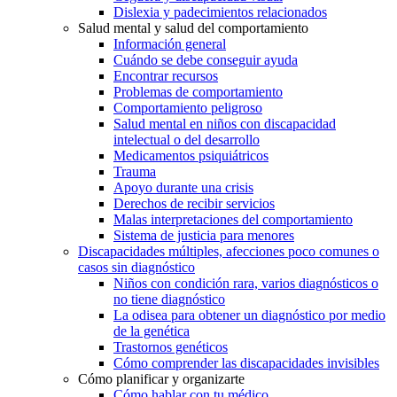
Dislexia y padecimientos relacionados
Salud mental y salud del comportamiento
Información general
Cuándo se debe conseguir ayuda
Encontrar recursos
Problemas de comportamiento
Comportamiento peligroso
Salud mental en niños con discapacidad
intelectual o del desarrollo
Medicamentos psiquiátricos
Trauma
Apoyo durante una crisis
Derechos de recibir servicios
Malas interpretaciones del comportamiento
Sistema de justicia para menores
Discapacidades múltiples, afecciones poco comunes o
casos sin diagnóstico
Niños con condición rara, varios diagnósticos o
no tiene diagnóstico
La odisea para obtener un diagnóstico por medio
de la genética
Trastornos genéticos
Cómo comprender las discapacidades invisibles
Cómo planificar y organizarte
Cómo hablar con tu médico