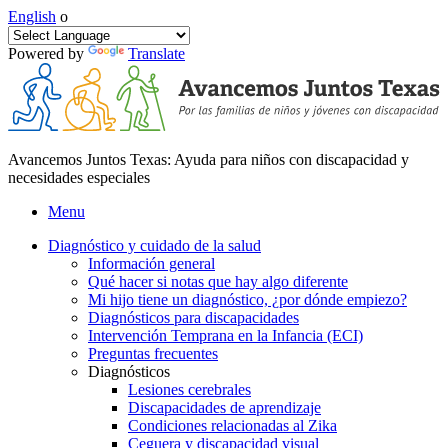
English
o
Powered by
Translate
Avancemos Juntos Texas: Ayuda para niños con discapacidad y
necesidades especiales
Menu
Diagnóstico y cuidado de la salud
Información general
Qué hacer si notas que hay algo diferente
Mi hijo tiene un diagnóstico, ¿por dónde empiezo?
Diagnósticos para discapacidades
Intervención Temprana en la Infancia (ECI)
Preguntas frecuentes
Diagnósticos
Lesiones cerebrales
Discapacidades de aprendizaje
Condiciones relacionadas al Zika
Ceguera y discapacidad visual