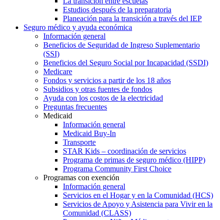
La transición entre escuelas
Estudios después de la preparatoria
Planeación para la transición a través del IEP
Seguro médico y ayuda económica
Información general
Beneficios de Seguridad de Ingreso Suplementario
(SSI)
Beneficios del Seguro Social por Incapacidad (SSDI)
Medicare
Fondos y servicios a partir de los 18 años
Subsidios y otras fuentes de fondos
Ayuda con los costos de la electricidad
Preguntas frecuentes
Medicaid
Información general
Medicaid Buy-In
Transporte
STAR Kids – coordinación de servicios
Programa de primas de seguro médico (HIPP)
Programa Community First Choice
Programas con exención
Información general
Servicios en el Hogar y en la Comunidad (HCS)
Servicios de Apoyo y Asistencia para Vivir en la
Comunidad (CLASS)