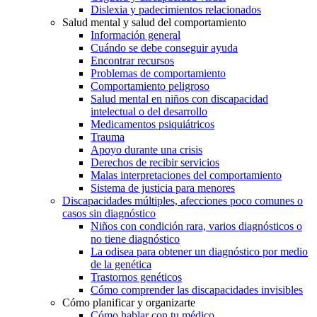
Dislexia y padecimientos relacionados
Salud mental y salud del comportamiento
Información general
Cuándo se debe conseguir ayuda
Encontrar recursos
Problemas de comportamiento
Comportamiento peligroso
Salud mental en niños con discapacidad
intelectual o del desarrollo
Medicamentos psiquiátricos
Trauma
Apoyo durante una crisis
Derechos de recibir servicios
Malas interpretaciones del comportamiento
Sistema de justicia para menores
Discapacidades múltiples, afecciones poco comunes o
casos sin diagnóstico
Niños con condición rara, varios diagnósticos o
no tiene diagnóstico
La odisea para obtener un diagnóstico por medio
de la genética
Trastornos genéticos
Cómo comprender las discapacidades invisibles
Cómo planificar y organizarte
Cómo hablar con tu médico