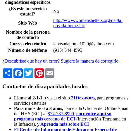
diagnósticos específicos
¿Es este un servicio
No
estatal?
http://www.womenshelters.org/det/la-
Sitio Web
posada-home-inc
Nombre de la persona
de contacto
Correo electrónico
laposadahome1020@yahoo.com
Número de teléfono
(915) 544-4595
¿Descubriste que hay un error? Sugiere la manera de corregirlo.
Share
Facebook
Twitter
Pinterest
Email
Contactos de discapacidades locales
Llame al 2-1-1
o visita el sitio
211texas.org
para programas y
servicios estatales
Para niños de 0 a 3 años
, llame a la Oficina del Ombudsman
del HHS (ECI) al
877-787-8999
,
encuentre aquí su
programa más cercano de ECI
(Intervención Temprana en
la Infancia),
y
Aprenda más sobre ECI
El Centro de Información de Educación Especial de