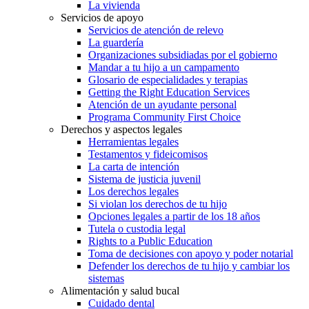
La vivienda
Servicios de apoyo
Servicios de atención de relevo
La guardería
Organizaciones subsidiadas por el gobierno
Mandar a tu hijo a un campamento
Glosario de especialidades y terapias
Getting the Right Education Services
Atención de un ayudante personal
Programa Community First Choice
Derechos y aspectos legales
Herramientas legales
Testamentos y fideicomisos
La carta de intención
Sistema de justicia juvenil
Los derechos legales
Si violan los derechos de tu hijo
Opciones legales a partir de los 18 años
Tutela o custodia legal
Rights to a Public Education
Toma de decisiones con apoyo y poder notarial
Defender los derechos de tu hijo y cambiar los
sistemas
Alimentación y salud bucal
Cuidado dental