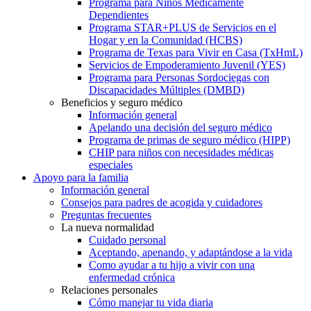
Programa para Niños Médicamente
Dependientes
Programa STAR+PLUS de Servicios en el
Hogar y en la Comunidad (HCBS)
Programa de Texas para Vivir en Casa (TxHmL)
Servicios de Empoderamiento Juvenil (YES)
Programa para Personas Sordociegas con
Discapacidades Múltiples (DMBD)
Beneficios y seguro médico
Información general
Apelando una decisión del seguro médico
Programa de primas de seguro médico (HIPP)
CHIP para niños con necesidades médicas
especiales
Apoyo para la familia
Información general
Consejos para padres de acogida y cuidadores
Preguntas frecuentes
La nueva normalidad
Cuidado personal
Aceptando, apenando, y adaptándose a la vida
Como ayudar a tu hijo a vivir con una
enfermedad crónica
Relaciones personales
Cómo manejar tu vida diaria