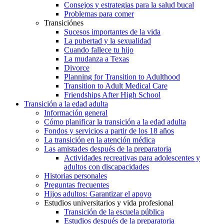
Consejos y estrategias para la salud bucal
Problemas para comer
Transiciónes
Sucesos importantes de la vida
La pubertad y la sexualidad
Cuando fallece tu hijo
La mudanza a Texas
Divorce
Planning for Transition to Adulthood
Transition to Adult Medical Care
Friendships After High School
Transición a la edad adulta
Información general
Cómo planificar la transición a la edad adulta
Fondos y servicios a partir de los 18 años
La transición en la atención médica
Las amistades después de la preparatoria
Actividades recreativas para adolescentes y
adultos con discapacidades
Historias personales
Preguntas frecuentes
Hijos adultos: Garantizar el apoyo
Estudios universitarios y vida profesional
Transición de la escuela pública
Estudios después de la preparatoria