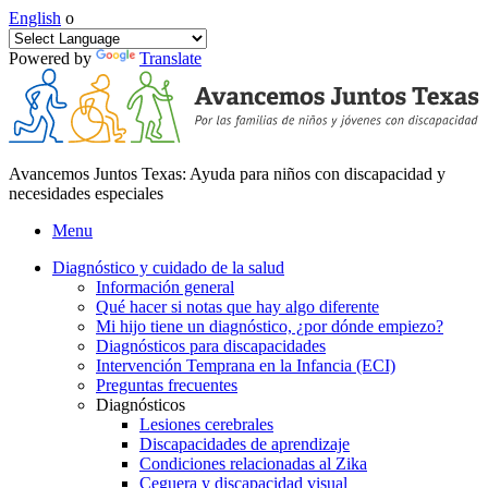
English
o
Powered by
Translate
Avancemos Juntos Texas: Ayuda para niños con discapacidad y
necesidades especiales
Menu
Diagnóstico y cuidado de la salud
Información general
Qué hacer si notas que hay algo diferente
Mi hijo tiene un diagnóstico, ¿por dónde empiezo?
Diagnósticos para discapacidades
Intervención Temprana en la Infancia (ECI)
Preguntas frecuentes
Diagnósticos
Lesiones cerebrales
Discapacidades de aprendizaje
Condiciones relacionadas al Zika
Ceguera y discapacidad visual