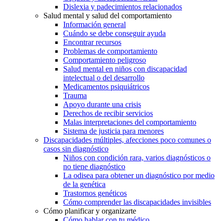
Dislexia y padecimientos relacionados
Salud mental y salud del comportamiento
Información general
Cuándo se debe conseguir ayuda
Encontrar recursos
Problemas de comportamiento
Comportamiento peligroso
Salud mental en niños con discapacidad
intelectual o del desarrollo
Medicamentos psiquiátricos
Trauma
Apoyo durante una crisis
Derechos de recibir servicios
Malas interpretaciones del comportamiento
Sistema de justicia para menores
Discapacidades múltiples, afecciones poco comunes o
casos sin diagnóstico
Niños con condición rara, varios diagnósticos o
no tiene diagnóstico
La odisea para obtener un diagnóstico por medio
de la genética
Trastornos genéticos
Cómo comprender las discapacidades invisibles
Cómo planificar y organizarte
Cómo hablar con tu médico