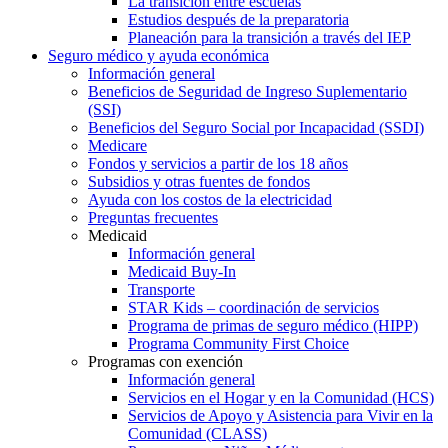
La transición entre escuelas
Estudios después de la preparatoria
Planeación para la transición a través del IEP
Seguro médico y ayuda económica
Información general
Beneficios de Seguridad de Ingreso Suplementario
(SSI)
Beneficios del Seguro Social por Incapacidad (SSDI)
Medicare
Fondos y servicios a partir de los 18 años
Subsidios y otras fuentes de fondos
Ayuda con los costos de la electricidad
Preguntas frecuentes
Medicaid
Información general
Medicaid Buy-In
Transporte
STAR Kids – coordinación de servicios
Programa de primas de seguro médico (HIPP)
Programa Community First Choice
Programas con exención
Información general
Servicios en el Hogar y en la Comunidad (HCS)
Servicios de Apoyo y Asistencia para Vivir en la
Comunidad (CLASS)