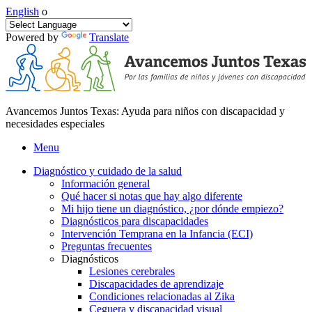
English
o
Powered by
Translate
Avancemos Juntos Texas: Ayuda para niños con discapacidad y
necesidades especiales
Menu
Diagnóstico y cuidado de la salud
Información general
Qué hacer si notas que hay algo diferente
Mi hijo tiene un diagnóstico, ¿por dónde empiezo?
Diagnósticos para discapacidades
Intervención Temprana en la Infancia (ECI)
Preguntas frecuentes
Diagnósticos
Lesiones cerebrales
Discapacidades de aprendizaje
Condiciones relacionadas al Zika
Ceguera y discapacidad visual