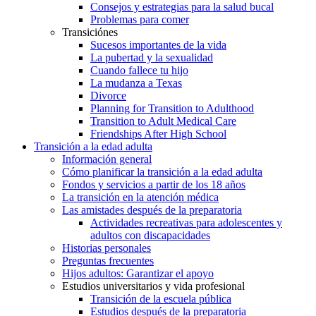
Consejos y estrategias para la salud bucal
Problemas para comer
Transiciónes
Sucesos importantes de la vida
La pubertad y la sexualidad
Cuando fallece tu hijo
La mudanza a Texas
Divorce
Planning for Transition to Adulthood
Transition to Adult Medical Care
Friendships After High School
Transición a la edad adulta
Información general
Cómo planificar la transición a la edad adulta
Fondos y servicios a partir de los 18 años
La transición en la atención médica
Las amistades después de la preparatoria
Actividades recreativas para adolescentes y
adultos con discapacidades
Historias personales
Preguntas frecuentes
Hijos adultos: Garantizar el apoyo
Estudios universitarios y vida profesional
Transición de la escuela pública
Estudios después de la preparatoria