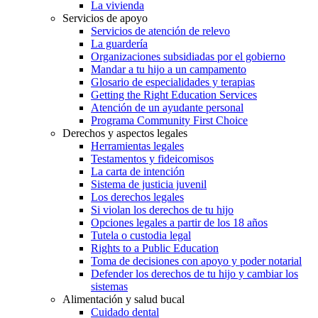
La vivienda
Servicios de apoyo
Servicios de atención de relevo
La guardería
Organizaciones subsidiadas por el gobierno
Mandar a tu hijo a un campamento
Glosario de especialidades y terapias
Getting the Right Education Services
Atención de un ayudante personal
Programa Community First Choice
Derechos y aspectos legales
Herramientas legales
Testamentos y fideicomisos
La carta de intención
Sistema de justicia juvenil
Los derechos legales
Si violan los derechos de tu hijo
Opciones legales a partir de los 18 años
Tutela o custodia legal
Rights to a Public Education
Toma de decisiones con apoyo y poder notarial
Defender los derechos de tu hijo y cambiar los
sistemas
Alimentación y salud bucal
Cuidado dental