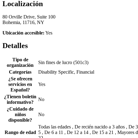
Localización
80 Orville Drive, Suite 100
Bohemia, 11716, NY
Ubicación accesible:
Yes
Detalles
Tipo de
Sin fines de lucro (501c3)
organización
Categorías
Disability Specific, Financial
¿Se ofrecen
servicios en
Yes
Español?
¿Tienen boletín
No
informativo?
¿Cuidado de
niños
No
disponible?
Todas las edades , De recién nacido a 3 años , De 3
Rango de edad
5 , De 6 a 11 , De 12 a 14 , De 15 a 21 , Mayores 
22