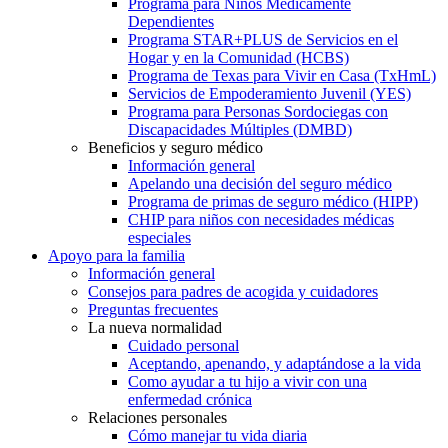
Programa para Niños Médicamente
Dependientes
Programa STAR+PLUS de Servicios en el
Hogar y en la Comunidad (HCBS)
Programa de Texas para Vivir en Casa (TxHmL)
Servicios de Empoderamiento Juvenil (YES)
Programa para Personas Sordociegas con
Discapacidades Múltiples (DMBD)
Beneficios y seguro médico
Información general
Apelando una decisión del seguro médico
Programa de primas de seguro médico (HIPP)
CHIP para niños con necesidades médicas
especiales
Apoyo para la familia
Información general
Consejos para padres de acogida y cuidadores
Preguntas frecuentes
La nueva normalidad
Cuidado personal
Aceptando, apenando, y adaptándose a la vida
Como ayudar a tu hijo a vivir con una
enfermedad crónica
Relaciones personales
Cómo manejar tu vida diaria