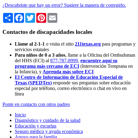
¿Descubriste que hay un error? Sugiere la manera de corregirlo.
Share
Facebook
Twitter
Pinterest
Email
Contactos de discapacidades locales
Llame al 2-1-1
o visita el sitio
211texas.org
para programas y
servicios estatales
Para niños de 0 a 3 años
, llame a la Oficina del Ombudsman
del HHS (ECI) al
877-787-8999
,
encuentre aquí su
programa más cercano de ECI
(Intervención Temprana en
la Infancia),
y
Aprenda más sobre ECI
El Centro de Información de Educación Especial de
Texas (SPEDTex)
responde sus preguntas sobre educación
especial por teléfono, correo electrónico o chat en vivo en
línea
Ponte en contacto con otros padres
Inicio
Diagnóstico y cuidado de la salud
Educación y escuelas
Seguro médico y ayuda económica
Apoyo para la familia