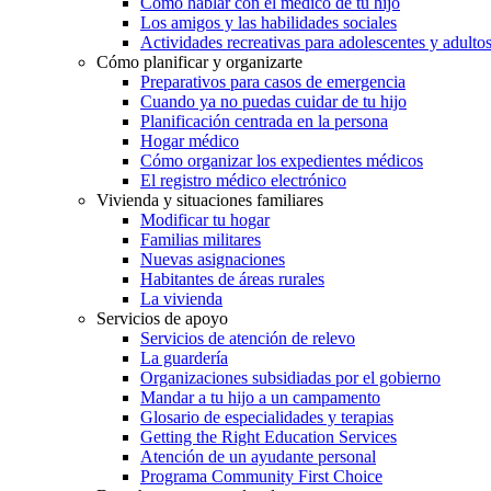
Cómo hablar con el médico de tu hijo
Los amigos y las habilidades sociales
Actividades recreativas para adolescentes y adulto
Cómo planificar y organizarte
Preparativos para casos de emergencia
Cuando ya no puedas cuidar de tu hijo
Planificación centrada en la persona
Hogar médico
Cómo organizar los expedientes médicos
El registro médico electrónico
Vivienda y situaciones familiares
Modificar tu hogar
Familias militares
Nuevas asignaciones
Habitantes de áreas rurales
La vivienda
Servicios de apoyo
Servicios de atención de relevo
La guardería
Organizaciones subsidiadas por el gobierno
Mandar a tu hijo a un campamento
Glosario de especialidades y terapias
Getting the Right Education Services
Atención de un ayudante personal
Programa Community First Choice