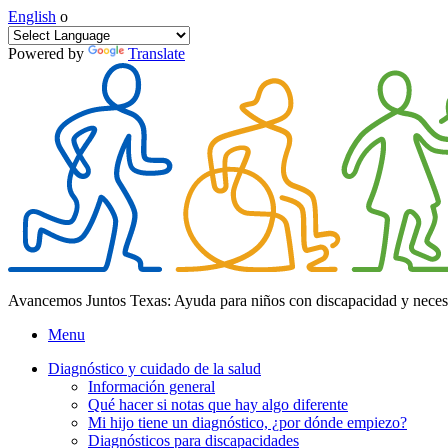
English
o
Powered by
Translate
Avancemos Juntos Texas: Ayuda para niños con discapacidad y neces
Menu
Diagnóstico y cuidado de la salud
Información general
Qué hacer si notas que hay algo diferente
Mi hijo tiene un diagnóstico, ¿por dónde empiezo?
Diagnósticos para discapacidades