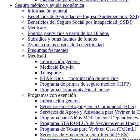
Seguro médico y ayuda económica
Información general
Beneficios de Seguridad de Ingreso Suplementario (SSI)
Beneficios del Seguro Social por Incapacidad (SSDI)
Medicare
Fondos y servicios a partir de los 18 años
Subsidios y otras fuentes de fondos
Ayuda con los costos de la electricidad
Preguntas frecuentes
Medicaid
Información general
Medicaid Buy-In
Transporte
STAR Kids – coordinación de servicios
Programa de primas de seguro médico (HIPP)
Programa Community First Choice
Programas con exención
Información general
Servicios en el Hogar y en la Comunidad (HCS)
Servicios de Apoyo y Asistencia para Vivir en l
Programa para Niños Médicamente Dependientes
Programa STAR+PLUS de Servicios en el Hogar
Programa de Texas para Vivir en Casa (TxHmL)
Servicios de Empoderamiento Juvenil (YES)