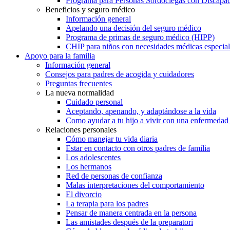
Programa para Personas Sordociegas con Discap
Beneficios y seguro médico
Información general
Apelando una decisión del seguro médico
Programa de primas de seguro médico (HIPP)
CHIP para niños con necesidades médicas especial
Apoyo para la familia
Información general
Consejos para padres de acogida y cuidadores
Preguntas frecuentes
La nueva normalidad
Cuidado personal
Aceptando, apenando, y adaptándose a la vida
Como ayudar a tu hijo a vivir con una enfermedad
Relaciones personales
Cómo manejar tu vida diaria
Estar en contacto con otros padres de familia
Los adolescentes
Los hermanos
Red de personas de confianza
Malas interpretaciones del comportamiento
El divorcio
La terapia para los padres
Pensar de manera centrada en la persona
Las amistades después de la preparatori