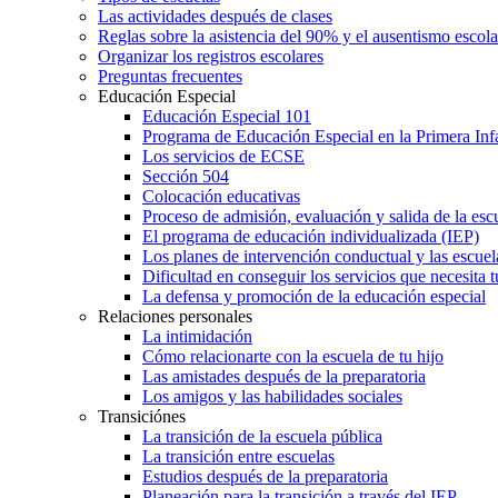
Las actividades después de clases
Reglas sobre la asistencia del 90% y el ausentismo escol
Organizar los registros escolares
Preguntas frecuentes
Educación Especial
Educación Especial 101
Programa de Educación Especial en la Primera Inf
Los servicios de ECSE
Sección 504
Colocación educativas
Proceso de admisión, evaluación y salida de la es
El programa de educación individualizada (IEP)
Los planes de intervención conductual y las escuel
Dificultad en conseguir los servicios que necesita t
La defensa y promoción de la educación especial
Relaciones personales
La intimidación
Cómo relacionarte con la escuela de tu hijo
Las amistades después de la preparatoria
Los amigos y las habilidades sociales
Transiciónes
La transición de la escuela pública
La transición entre escuelas
Estudios después de la preparatoria
Planeación para la transición a través del IEP