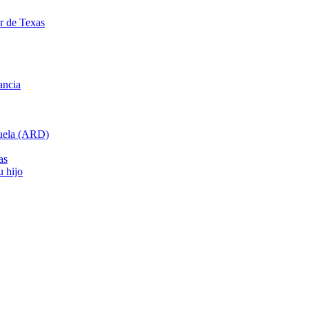
ar de Texas
ancia
cuela (ARD)
as
u hijo