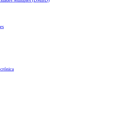
acidades Múltiples (DMBD)
es
 crónica