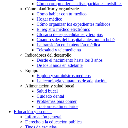
Cómo comprender las discapacidades invisibles
Cómo planificar y organizarte
Cómo hablar con tu médico
Hogar médico
Cómo organizar los expedientes médicos
El registro médico electrónico
Glosario de especialidades y terapias
Cuando sales del hospital antes que tu bebé
La transición en la atención médica
Telesalud y telemedicina
Indicadores del desarrollo
Desde el nacimiento hasta los 3 años
De los 3 años en adelante
Equipo
Equipo y suministros médicos
La tecnología y aparatos de adaptación
Alimentación y salud bucal
Salud bucal
Cuidado dental
Problemas para comer
Trastornos alimentarios
Educación y escuelas
Información general
Derecho a la educación pública
Tipos de escuelas