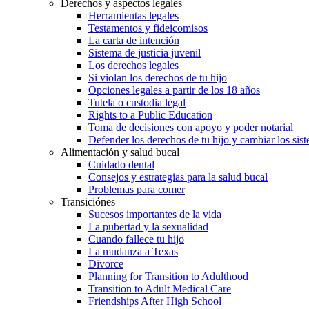
Derechos y aspectos legales
Herramientas legales
Testamentos y fideicomisos
La carta de intención
Sistema de justicia juvenil
Los derechos legales
Si violan los derechos de tu hijo
Opciones legales a partir de los 18 años
Tutela o custodia legal
Rights to a Public Education
Toma de decisiones con apoyo y poder notarial
Defender los derechos de tu hijo y cambiar los sis
Alimentación y salud bucal
Cuidado dental
Consejos y estrategias para la salud bucal
Problemas para comer
Transiciónes
Sucesos importantes de la vida
La pubertad y la sexualidad
Cuando fallece tu hijo
La mudanza a Texas
Divorce
Planning for Transition to Adulthood
Transition to Adult Medical Care
Friendships After High School