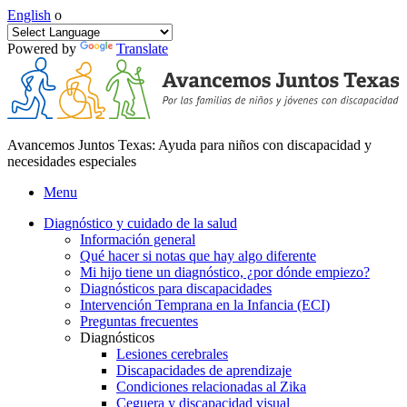
English
o
Powered by
Translate
Avancemos Juntos Texas: Ayuda para niños con discapacidad y
necesidades especiales
Menu
Diagnóstico y cuidado de la salud
Información general
Qué hacer si notas que hay algo diferente
Mi hijo tiene un diagnóstico, ¿por dónde empiezo?
Diagnósticos para discapacidades
Intervención Temprana en la Infancia (ECI)
Preguntas frecuentes
Diagnósticos
Lesiones cerebrales
Discapacidades de aprendizaje
Condiciones relacionadas al Zika
Ceguera y discapacidad visual