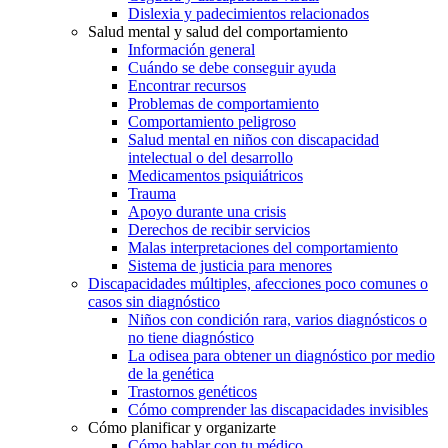
Dislexia y padecimientos relacionados
Salud mental y salud del comportamiento
Información general
Cuándo se debe conseguir ayuda
Encontrar recursos
Problemas de comportamiento
Comportamiento peligroso
Salud mental en niños con discapacidad
intelectual o del desarrollo
Medicamentos psiquiátricos
Trauma
Apoyo durante una crisis
Derechos de recibir servicios
Malas interpretaciones del comportamiento
Sistema de justicia para menores
Discapacidades múltiples, afecciones poco comunes o
casos sin diagnóstico
Niños con condición rara, varios diagnósticos o
no tiene diagnóstico
La odisea para obtener un diagnóstico por medio
de la genética
Trastornos genéticos
Cómo comprender las discapacidades invisibles
Cómo planificar y organizarte
Cómo hablar con tu médico