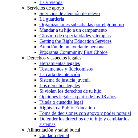
La vivienda
Servicios de apoyo
Servicios de atención de relevo
La guardería
Organizaciones subsidiadas por el gobierno
Mandar a tu hijo a un campamento
Glosario de especialidades y terapias
Getting the Right Education Services
Atención de un ayudante personal
Programa Community First Choice
Derechos y aspectos legales
Herramientas legales
Testamentos y fideicomisos
La carta de intención
Sistema de justicia juvenil
Los derechos legales
Si violan los derechos de tu hijo
Opciones legales a partir de los 18 años
Tutela o custodia legal
Rights to a Public Education
Toma de decisiones con apoyo y poder notarial
Defender los derechos de tu hijo y cambiar los
sistemas
Alimentación y salud bucal
Cuidado dental