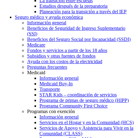
La transición entre escuelas
Estudios después de la preparatoria
Planeación para la transición a través del IEP
Seguro médico y ayuda económica
Información general
Beneficios de Seguridad de Ingreso Suplementario
(SSI)
Beneficios del Seguro Social por Incapacidad (SSDI)
Medicare
Fondos y servicios a partir de los 18 años
Subsidios y otras fuentes de fondos
Ayuda con los costos de la electricidad
Preguntas frecuentes
Medicaid
Información general
Medicaid Buy-In
Transporte
STAR Kids – coordinación de servicios
Programa de primas de seguro médico (HIPP)
Programa Community First Choice
Programas con exención
Información general
Servicios en el Hogar y en la Comunidad (HCS)
Servicios de Apoyo y Asistencia para Vivir en la
Comunidad (CLASS)