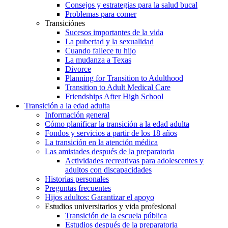
Consejos y estrategias para la salud bucal
Problemas para comer
Transiciónes
Sucesos importantes de la vida
La pubertad y la sexualidad
Cuando fallece tu hijo
La mudanza a Texas
Divorce
Planning for Transition to Adulthood
Transition to Adult Medical Care
Friendships After High School
Transición a la edad adulta
Información general
Cómo planificar la transición a la edad adulta
Fondos y servicios a partir de los 18 años
La transición en la atención médica
Las amistades después de la preparatoria
Actividades recreativas para adolescentes y
adultos con discapacidades
Historias personales
Preguntas frecuentes
Hijos adultos: Garantizar el apoyo
Estudios universitarios y vida profesional
Transición de la escuela pública
Estudios después de la preparatoria