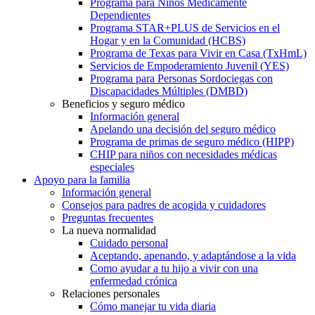
Programa para Niños Médicamente
Dependientes
Programa STAR+PLUS de Servicios en el
Hogar y en la Comunidad (HCBS)
Programa de Texas para Vivir en Casa (TxHmL)
Servicios de Empoderamiento Juvenil (YES)
Programa para Personas Sordociegas con
Discapacidades Múltiples (DMBD)
Beneficios y seguro médico
Información general
Apelando una decisión del seguro médico
Programa de primas de seguro médico (HIPP)
CHIP para niños con necesidades médicas
especiales
Apoyo para la familia
Información general
Consejos para padres de acogida y cuidadores
Preguntas frecuentes
La nueva normalidad
Cuidado personal
Aceptando, apenando, y adaptándose a la vida
Como ayudar a tu hijo a vivir con una
enfermedad crónica
Relaciones personales
Cómo manejar tu vida diaria