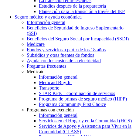
La transición entre escuelas
Estudios después de la preparatoria
Planeación para la transición a través del IEP
Seguro médico y ayuda económica
Información general
Beneficios de Seguridad de Ingreso Suplementario
(SSI)
Beneficios del Seguro Social por Incapacidad (SSDI)
Medicare
Fondos y servicios a partir de los 18 años
Subsidios y otras fuentes de fondos
Ayuda con los costos de la electricidad
Preguntas frecuentes
Medicaid
Información general
Medicaid Buy-In
Transporte
STAR Kids – coordinación de servicios
Programa de primas de seguro médico (HIPP)
Programa Community First Choice
Programas con exención
Información general
Servicios en el Hogar y en la Comunidad (HCS)
Servicios de Apoyo y Asistencia para Vivir en la
Comunidad (CLASS)