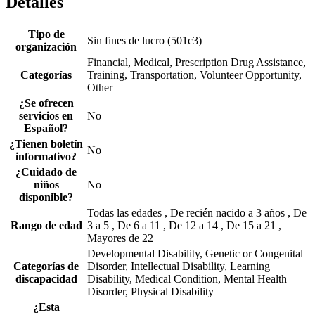
Detalles
Tipo de
Sin fines de lucro (501c3)
organización
Financial, Medical, Prescription Drug Assistance,
Categorías
Training, Transportation, Volunteer Opportunity,
Other
¿Se ofrecen
servicios en
No
Español?
¿Tienen boletín
No
informativo?
¿Cuidado de
niños
No
disponible?
Todas las edades , De recién nacido a 3 años , De
Rango de edad
3 a 5 , De 6 a 11 , De 12 a 14 , De 15 a 21 ,
Mayores de 22
Developmental Disability, Genetic or Congenital
Categorías de
Disorder, Intellectual Disability, Learning
discapacidad
Disability, Medical Condition, Mental Health
Disorder, Physical Disability
¿Esta