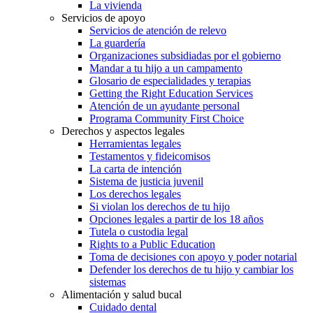
La vivienda
Servicios de apoyo
Servicios de atención de relevo
La guardería
Organizaciones subsidiadas por el gobierno
Mandar a tu hijo a un campamento
Glosario de especialidades y terapias
Getting the Right Education Services
Atención de un ayudante personal
Programa Community First Choice
Derechos y aspectos legales
Herramientas legales
Testamentos y fideicomisos
La carta de intención
Sistema de justicia juvenil
Los derechos legales
Si violan los derechos de tu hijo
Opciones legales a partir de los 18 años
Tutela o custodia legal
Rights to a Public Education
Toma de decisiones con apoyo y poder notarial
Defender los derechos de tu hijo y cambiar los
sistemas
Alimentación y salud bucal
Cuidado dental