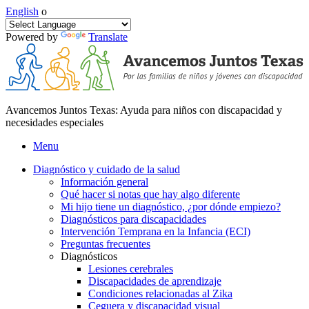
English
o
Powered by
Translate
Avancemos Juntos Texas: Ayuda para niños con discapacidad y
necesidades especiales
Menu
Diagnóstico y cuidado de la salud
Información general
Qué hacer si notas que hay algo diferente
Mi hijo tiene un diagnóstico, ¿por dónde empiezo?
Diagnósticos para discapacidades
Intervención Temprana en la Infancia (ECI)
Preguntas frecuentes
Diagnósticos
Lesiones cerebrales
Discapacidades de aprendizaje
Condiciones relacionadas al Zika
Ceguera y discapacidad visual