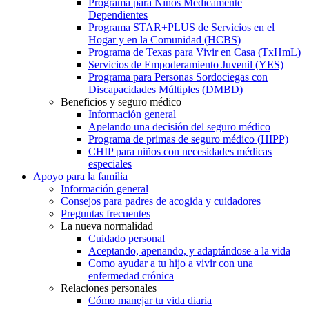
Programa para Niños Médicamente
Dependientes
Programa STAR+PLUS de Servicios en el
Hogar y en la Comunidad (HCBS)
Programa de Texas para Vivir en Casa (TxHmL)
Servicios de Empoderamiento Juvenil (YES)
Programa para Personas Sordociegas con
Discapacidades Múltiples (DMBD)
Beneficios y seguro médico
Información general
Apelando una decisión del seguro médico
Programa de primas de seguro médico (HIPP)
CHIP para niños con necesidades médicas
especiales
Apoyo para la familia
Información general
Consejos para padres de acogida y cuidadores
Preguntas frecuentes
La nueva normalidad
Cuidado personal
Aceptando, apenando, y adaptándose a la vida
Como ayudar a tu hijo a vivir con una
enfermedad crónica
Relaciones personales
Cómo manejar tu vida diaria