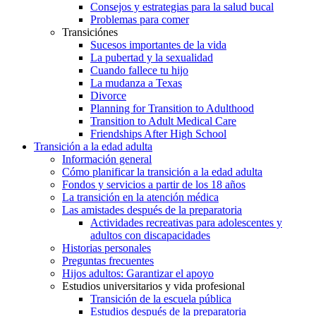
Consejos y estrategias para la salud bucal
Problemas para comer
Transiciónes
Sucesos importantes de la vida
La pubertad y la sexualidad
Cuando fallece tu hijo
La mudanza a Texas
Divorce
Planning for Transition to Adulthood
Transition to Adult Medical Care
Friendships After High School
Transición a la edad adulta
Información general
Cómo planificar la transición a la edad adulta
Fondos y servicios a partir de los 18 años
La transición en la atención médica
Las amistades después de la preparatoria
Actividades recreativas para adolescentes y
adultos con discapacidades
Historias personales
Preguntas frecuentes
Hijos adultos: Garantizar el apoyo
Estudios universitarios y vida profesional
Transición de la escuela pública
Estudios después de la preparatoria