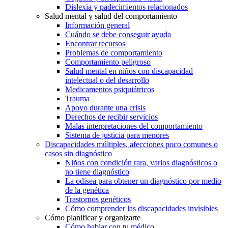
Dislexia y padecimientos relacionados
Salud mental y salud del comportamiento
Información general
Cuándo se debe conseguir ayuda
Encontrar recursos
Problemas de comportamiento
Comportamiento peligroso
Salud mental en niños con discapacidad
intelectual o del desarrollo
Medicamentos psiquiátricos
Trauma
Apoyo durante una crisis
Derechos de recibir servicios
Malas interpretaciones del comportamiento
Sistema de justicia para menores
Discapacidades múltiples, afecciones poco comunes o
casos sin diagnóstico
Niños con condición rara, varios diagnósticos o
no tiene diagnóstico
La odisea para obtener un diagnóstico por medio
de la genética
Trastornos genéticos
Cómo comprender las discapacidades invisibles
Cómo planificar y organizarte
Cómo hablar con tu médico