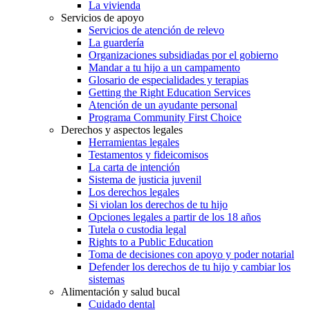
La vivienda
Servicios de apoyo
Servicios de atención de relevo
La guardería
Organizaciones subsidiadas por el gobierno
Mandar a tu hijo a un campamento
Glosario de especialidades y terapias
Getting the Right Education Services
Atención de un ayudante personal
Programa Community First Choice
Derechos y aspectos legales
Herramientas legales
Testamentos y fideicomisos
La carta de intención
Sistema de justicia juvenil
Los derechos legales
Si violan los derechos de tu hijo
Opciones legales a partir de los 18 años
Tutela o custodia legal
Rights to a Public Education
Toma de decisiones con apoyo y poder notarial
Defender los derechos de tu hijo y cambiar los
sistemas
Alimentación y salud bucal
Cuidado dental