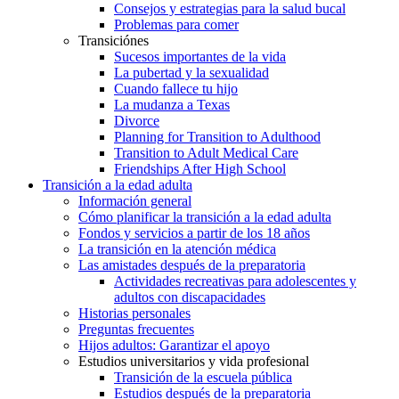
Consejos y estrategias para la salud bucal
Problemas para comer
Transiciónes
Sucesos importantes de la vida
La pubertad y la sexualidad
Cuando fallece tu hijo
La mudanza a Texas
Divorce
Planning for Transition to Adulthood
Transition to Adult Medical Care
Friendships After High School
Transición a la edad adulta
Información general
Cómo planificar la transición a la edad adulta
Fondos y servicios a partir de los 18 años
La transición en la atención médica
Las amistades después de la preparatoria
Actividades recreativas para adolescentes y
adultos con discapacidades
Historias personales
Preguntas frecuentes
Hijos adultos: Garantizar el apoyo
Estudios universitarios y vida profesional
Transición de la escuela pública
Estudios después de la preparatoria