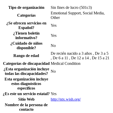
Tipo de organización
Sin fines de lucro (501c3)
Emotional Support, Social Media,
Categorías
Other
¿Se ofrecen servicios en
Yes
Español?
¿Tienen boletín
Yes
informativo?
¿Cuidado de niños
No
disponible?
De recién nacido a 3 años , De 3 a 5
Rango de edad
, De 6 a 11 , De 12 a 14 , De 15 a 21
Categorías de discapacidad
Medical Condition
¿Esta organización incluye
No
todas las discapacidades?
Esta organización incluye
estos diagnósticos
específicos
¿Es este un servicio estatal?
Yes
Sitio Web
http://ntx.wish.org/
Nombre de la persona de
contacto