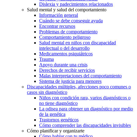
Dislexia y padecimientos relacionados
Salud mental y salud del comportamiento
Información general
Cuándo se debe conseguir ayuda
Encontrar recursos
Problemas de comportamiento
Comportamiento peligroso
Salud mental en niños con discapacidad
intelectual o del desarrollo
Medicamentos psiquiátricos
Trauma
Apoyo durante una crisis
Derechos de recibir servicios
Malas interpretaciones del comportamiento
Sistema de justicia para menores
Discapacidades múltiples, afecciones poco comunes o
casos sin diagnóstico
Niños con condición rara, varios diagnósticos o
no tiene diagnóstico
La odisea para obtener un diagnóstico por medio
de la genética
Trastornos genéticos
Cómo comprender las discapacidades invisibles
Cómo planificar y organizarte
Cómo hablar con tu médico