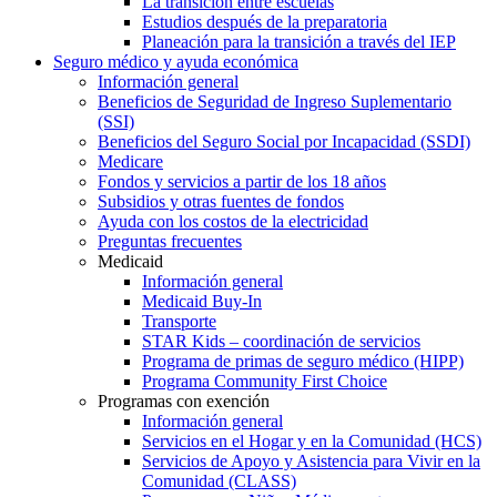
La transición entre escuelas
Estudios después de la preparatoria
Planeación para la transición a través del IEP
Seguro médico y ayuda económica
Información general
Beneficios de Seguridad de Ingreso Suplementario
(SSI)
Beneficios del Seguro Social por Incapacidad (SSDI)
Medicare
Fondos y servicios a partir de los 18 años
Subsidios y otras fuentes de fondos
Ayuda con los costos de la electricidad
Preguntas frecuentes
Medicaid
Información general
Medicaid Buy-In
Transporte
STAR Kids – coordinación de servicios
Programa de primas de seguro médico (HIPP)
Programa Community First Choice
Programas con exención
Información general
Servicios en el Hogar y en la Comunidad (HCS)
Servicios de Apoyo y Asistencia para Vivir en la
Comunidad (CLASS)