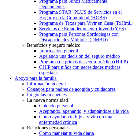
Programa para Niños Médicamente
Dependientes
Programa STAR+PLUS de Servicios en el
Hogar y en la Comunidad (HCBS)
Programa de Texas para Vivir en Casa (TxHmL)
Servicios de Empoderamiento Juvenil (YES)
Programa para Personas Sordociegas con
Discapacidades Múltiples (DMBD)
Beneficios y seguro médico
Información general
Apelando una decisión del seguro médico
Programa de primas de seguro médico (HIPP)
CHIP para niños con necesidades médicas
especiales
Apoyo para la familia
Información general
Consejos para padres de acogida y cuidadores
Preguntas frecuentes
La nueva normalidad
Cuidado personal
Aceptando, apenando, y adaptándose a la vida
Como ayudar a tu hijo a vivir con una
enfermedad crónica
Relaciones personales
Cómo manejar tu vida diaria