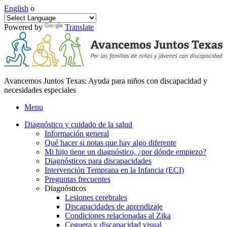
English
o
Powered by
Translate
Avancemos Juntos Texas: Ayuda para niños con discapacidad y
necesidades especiales
Menu
Diagnóstico y cuidado de la salud
Información general
Qué hacer si notas que hay algo diferente
Mi hijo tiene un diagnóstico, ¿por dónde empiezo?
Diagnósticos para discapacidades
Intervención Temprana en la Infancia (ECI)
Preguntas frecuentes
Diagnósticos
Lesiones cerebrales
Discapacidades de aprendizaje
Condiciones relacionadas al Zika
Ceguera y discapacidad visual