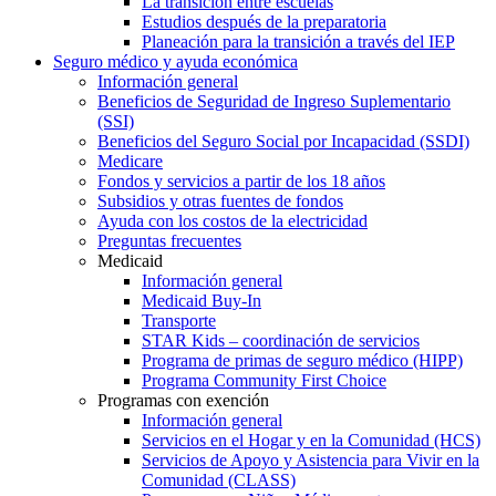
La transición entre escuelas
Estudios después de la preparatoria
Planeación para la transición a través del IEP
Seguro médico y ayuda económica
Información general
Beneficios de Seguridad de Ingreso Suplementario
(SSI)
Beneficios del Seguro Social por Incapacidad (SSDI)
Medicare
Fondos y servicios a partir de los 18 años
Subsidios y otras fuentes de fondos
Ayuda con los costos de la electricidad
Preguntas frecuentes
Medicaid
Información general
Medicaid Buy-In
Transporte
STAR Kids – coordinación de servicios
Programa de primas de seguro médico (HIPP)
Programa Community First Choice
Programas con exención
Información general
Servicios en el Hogar y en la Comunidad (HCS)
Servicios de Apoyo y Asistencia para Vivir en la
Comunidad (CLASS)