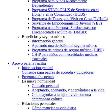
Programa para Niños Médicamente
Dependientes
Programa STAR+PLUS de Servicios en el
Hogar y en la Comunidad (HCBS)
Programa de Texas para Vivir en Casa (TxHmL)
Servicios de Empoderamiento Juvenil (YES)
Programa para Personas Sordociegas con
Discapacidades Múltiples (DMBD)
Beneficios y seguro médico
Información general
Apelando una decisión del seguro médico
Programa de primas de seguro médico (HIPP)
CHIP para niños con necesidades médicas
especiales
Apoyo para la familia
Información general
Consejos para padres de acogida y cuidadores
Preguntas frecuentes
La nueva normalidad
Cuidado personal
Aceptando, apenando, y adaptándose a la vida
Como ayudar a tu hijo a vivir con una
enfermedad crónica
Relaciones personales
Cómo manejar tu vida diaria