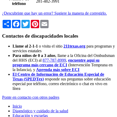
281-482-3991
teléfono
¿Descubriste que hay un error? Sugiere la manera de corregirlo.
Share
Facebook
Twitter
Pinterest
Email
Contactos de discapacidades locales
Llame al 2-1-1
o visita el sitio
211texas.org
para programas y
servicios estatales
Para niños de 0 a 3 años
, llame a la Oficina del Ombudsman
del HHS (ECI) al
877-787-8999
,
encuentre aquí su
programa más cercano de ECI
(Intervención Temprana en
la Infancia),
y
Aprenda más sobre ECI
El Centro de Información de Educación Especial de
Texas (SPEDTex)
responde sus preguntas sobre educación
especial por teléfono, correo electrónico o chat en vivo en
línea
Ponte en contacto con otros padres
Inicio
Diagnóstico y cuidado de la salud
Educación y escuelas