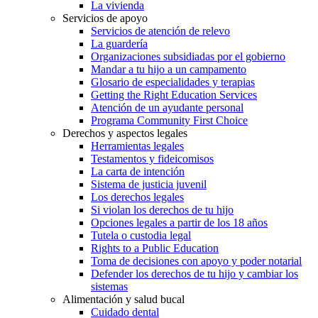
La vivienda
Servicios de apoyo
Servicios de atención de relevo
La guardería
Organizaciones subsidiadas por el gobierno
Mandar a tu hijo a un campamento
Glosario de especialidades y terapias
Getting the Right Education Services
Atención de un ayudante personal
Programa Community First Choice
Derechos y aspectos legales
Herramientas legales
Testamentos y fideicomisos
La carta de intención
Sistema de justicia juvenil
Los derechos legales
Si violan los derechos de tu hijo
Opciones legales a partir de los 18 años
Tutela o custodia legal
Rights to a Public Education
Toma de decisiones con apoyo y poder notarial
Defender los derechos de tu hijo y cambiar los
sistemas
Alimentación y salud bucal
Cuidado dental