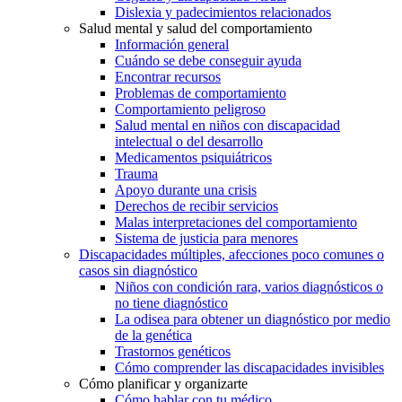
Dislexia y padecimientos relacionados
Salud mental y salud del comportamiento
Información general
Cuándo se debe conseguir ayuda
Encontrar recursos
Problemas de comportamiento
Comportamiento peligroso
Salud mental en niños con discapacidad
intelectual o del desarrollo
Medicamentos psiquiátricos
Trauma
Apoyo durante una crisis
Derechos de recibir servicios
Malas interpretaciones del comportamiento
Sistema de justicia para menores
Discapacidades múltiples, afecciones poco comunes o
casos sin diagnóstico
Niños con condición rara, varios diagnósticos o
no tiene diagnóstico
La odisea para obtener un diagnóstico por medio
de la genética
Trastornos genéticos
Cómo comprender las discapacidades invisibles
Cómo planificar y organizarte
Cómo hablar con tu médico