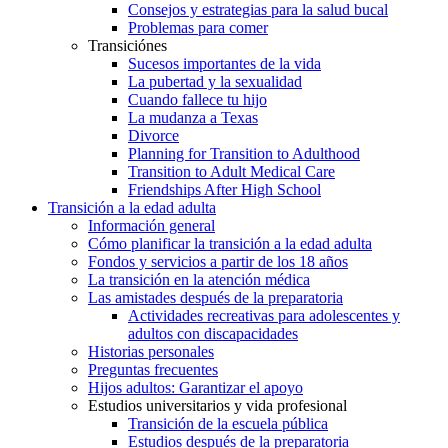
Consejos y estrategias para la salud bucal
Problemas para comer
Transiciónes
Sucesos importantes de la vida
La pubertad y la sexualidad
Cuando fallece tu hijo
La mudanza a Texas
Divorce
Planning for Transition to Adulthood
Transition to Adult Medical Care
Friendships After High School
Transición a la edad adulta
Información general
Cómo planificar la transición a la edad adulta
Fondos y servicios a partir de los 18 años
La transición en la atención médica
Las amistades después de la preparatoria
Actividades recreativas para adolescentes y
adultos con discapacidades
Historias personales
Preguntas frecuentes
Hijos adultos: Garantizar el apoyo
Estudios universitarios y vida profesional
Transición de la escuela pública
Estudios después de la preparatoria