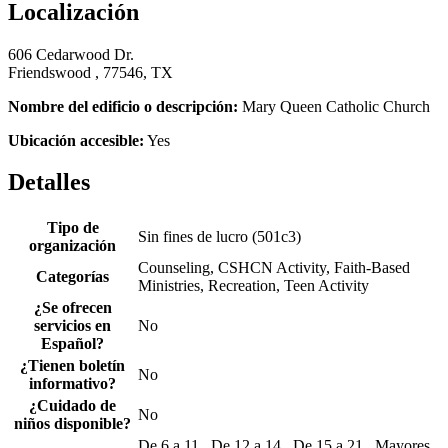
Localización
606 Cedarwood Dr.
Friendswood , 77546, TX
Nombre del edificio o descripción:
Mary Queen Catholic Church
Ubicación accesible:
Yes
Detalles
Tipo de
Sin fines de lucro (501c3)
organización
Counseling, CSHCN Activity, Faith-Based
Categorías
Ministries, Recreation, Teen Activity
¿Se ofrecen
servicios en
No
Español?
¿Tienen boletín
No
informativo?
¿Cuidado de
No
niños disponible?
De 6 a 11 , De 12 a 14 , De 15 a 21 , Mayores