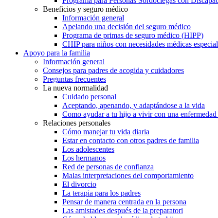
Programa para Personas Sordociegas con Discap
Beneficios y seguro médico
Información general
Apelando una decisión del seguro médico
Programa de primas de seguro médico (HIPP)
CHIP para niños con necesidades médicas especial
Apoyo para la familia
Información general
Consejos para padres de acogida y cuidadores
Preguntas frecuentes
La nueva normalidad
Cuidado personal
Aceptando, apenando, y adaptándose a la vida
Como ayudar a tu hijo a vivir con una enfermedad
Relaciones personales
Cómo manejar tu vida diaria
Estar en contacto con otros padres de familia
Los adolescentes
Los hermanos
Red de personas de confianza
Malas interpretaciones del comportamiento
El divorcio
La terapia para los padres
Pensar de manera centrada en la persona
Las amistades después de la preparatori