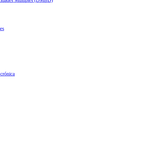
acidades Múltiples (DMBD)
es
 crónica