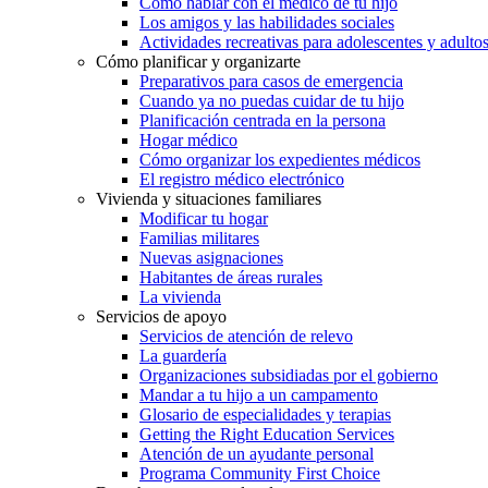
Cómo hablar con el médico de tu hijo
Los amigos y las habilidades sociales
Actividades recreativas para adolescentes y adulto
Cómo planificar y organizarte
Preparativos para casos de emergencia
Cuando ya no puedas cuidar de tu hijo
Planificación centrada en la persona
Hogar médico
Cómo organizar los expedientes médicos
El registro médico electrónico
Vivienda y situaciones familiares
Modificar tu hogar
Familias militares
Nuevas asignaciones
Habitantes de áreas rurales
La vivienda
Servicios de apoyo
Servicios de atención de relevo
La guardería
Organizaciones subsidiadas por el gobierno
Mandar a tu hijo a un campamento
Glosario de especialidades y terapias
Getting the Right Education Services
Atención de un ayudante personal
Programa Community First Choice