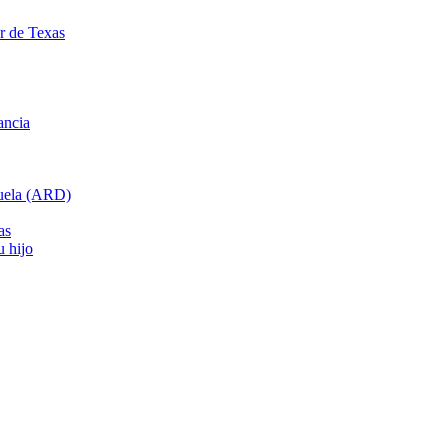
ar de Texas
ancia
cuela (ARD)
as
u hijo