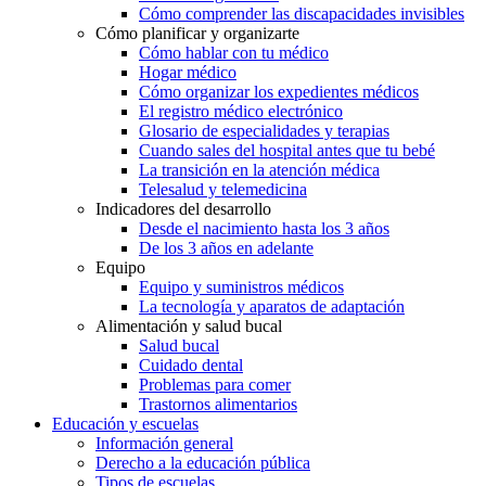
Cómo comprender las discapacidades invisibles
Cómo planificar y organizarte
Cómo hablar con tu médico
Hogar médico
Cómo organizar los expedientes médicos
El registro médico electrónico
Glosario de especialidades y terapias
Cuando sales del hospital antes que tu bebé
La transición en la atención médica
Telesalud y telemedicina
Indicadores del desarrollo
Desde el nacimiento hasta los 3 años
De los 3 años en adelante
Equipo
Equipo y suministros médicos
La tecnología y aparatos de adaptación
Alimentación y salud bucal
Salud bucal
Cuidado dental
Problemas para comer
Trastornos alimentarios
Educación y escuelas
Información general
Derecho a la educación pública
Tipos de escuelas