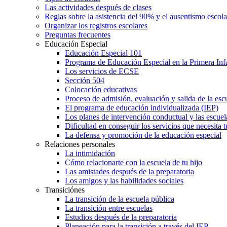
Las actividades después de clases
Reglas sobre la asistencia del 90% y el ausentismo escol
Organizar los registros escolares
Preguntas frecuentes
Educación Especial
Educación Especial 101
Programa de Educación Especial en la Primera Inf
Los servicios de ECSE
Sección 504
Colocación educativas
Proceso de admisión, evaluación y salida de la es
El programa de educación individualizada (IEP)
Los planes de intervención conductual y las escuel
Dificultad en conseguir los servicios que necesita t
La defensa y promoción de la educación especial
Relaciones personales
La intimidación
Cómo relacionarte con la escuela de tu hijo
Las amistades después de la preparatoria
Los amigos y las habilidades sociales
Transiciónes
La transición de la escuela pública
La transición entre escuelas
Estudios después de la preparatoria
Planeación para la transición a través del IEP