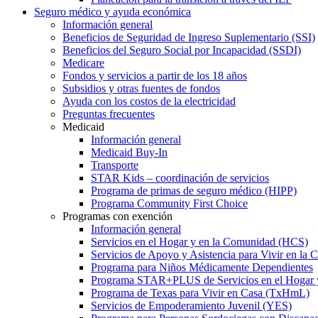
Seguro médico y ayuda económica
Información general
Beneficios de Seguridad de Ingreso Suplementario (SSI)
Beneficios del Seguro Social por Incapacidad (SSDI)
Medicare
Fondos y servicios a partir de los 18 años
Subsidios y otras fuentes de fondos
Ayuda con los costos de la electricidad
Preguntas frecuentes
Medicaid
Información general
Medicaid Buy-In
Transporte
STAR Kids – coordinación de servicios
Programa de primas de seguro médico (HIPP)
Programa Community First Choice
Programas con exención
Información general
Servicios en el Hogar y en la Comunidad (HCS)
Servicios de Apoyo y Asistencia para Vivir en l
Programa para Niños Médicamente Dependientes
Programa STAR+PLUS de Servicios en el Hogar
Programa de Texas para Vivir en Casa (TxHmL)
Servicios de Empoderamiento Juvenil (YES)