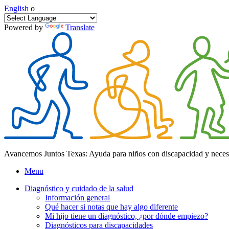
English
o
Powered by
Translate
Avancemos Juntos Texas: Ayuda para niños con discapacidad y neces
Menu
Diagnóstico y cuidado de la salud
Información general
Qué hacer si notas que hay algo diferente
Mi hijo tiene un diagnóstico, ¿por dónde empiezo?
Diagnósticos para discapacidades