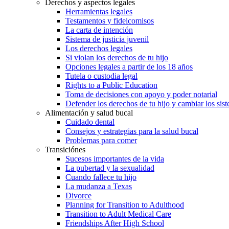
Derechos y aspectos legales
Herramientas legales
Testamentos y fideicomisos
La carta de intención
Sistema de justicia juvenil
Los derechos legales
Si violan los derechos de tu hijo
Opciones legales a partir de los 18 años
Tutela o custodia legal
Rights to a Public Education
Toma de decisiones con apoyo y poder notarial
Defender los derechos de tu hijo y cambiar los sis
Alimentación y salud bucal
Cuidado dental
Consejos y estrategias para la salud bucal
Problemas para comer
Transiciónes
Sucesos importantes de la vida
La pubertad y la sexualidad
Cuando fallece tu hijo
La mudanza a Texas
Divorce
Planning for Transition to Adulthood
Transition to Adult Medical Care
Friendships After High School