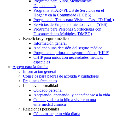
Programa para Niños Médicamente
Dependientes
Programa STAR+PLUS de Servicios en el
Hogar y en la Comunidad (HCBS)
Programa de Texas para Vivir en Casa (TxHmL)
Servicios de Empoderamiento Juvenil (YES)
Programa para Personas Sordociegas con
Discapacidades Múltiples (DMBD)
Beneficios y seguro médico
Información general
Apelando una decisión del seguro médico
Programa de primas de seguro médico (HIPP)
CHIP para niños con necesidades médicas
especiales
Apoyo para la familia
Información general
Consejos para padres de acogida y cuidadores
Preguntas frecuentes
La nueva normalidad
Cuidado personal
Aceptando, apenando, y adaptándose a la vida
Como ayudar a tu hijo a vivir con una
enfermedad crónica
Relaciones personales
Cómo manejar tu vida diaria