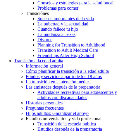
Consejos y estrategias para la salud bucal
Problemas para comer
Transiciónes
Sucesos importantes de la vida
La pubertad y la sexualidad
Cuando fallece tu hijo
La mudanza a Texas
Divorce
Planning for Transition to Adulthood
Transition to Adult Medical Care
Friendships After High School
Transición a la edad adulta
Información general
Cómo planificar la transición a la edad adulta
Fondos y servicios a partir de los 18 años
La transición en la atención médica
Las amistades después de la preparatoria
Actividades recreativas para adolescentes y
adultos con discapacidades
Historias personales
Preguntas frecuentes
Hijos adultos: Garantizar el apoyo
Estudios universitarios y vida profesional
Transición de la escuela pública
Estudios después de la preparatoria