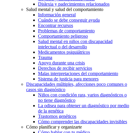
Dislexia y padecimientos relacionados
Salud mental y salud del comportamiento
Información general
Cuándo se debe conseguir ayuda
Encontrar recursos
Problemas de comportamiento
Comportamiento peligroso
Salud mental en niños con discapacidad
intelectual o del desarrollo
Medicamentos psiquiátricos
Trauma
Apoyo durante una crisis
Derechos de recibir servicios
Malas interpretaciones del comportamiento
Sistema de justicia para menores
Discapacidades múltiples, afecciones poco comunes o
casos sin diagnóstico
Niños con condición rara, varios diagnósticos o
no tiene diagnóstico
La odisea para obtener un diagnóstico por medio
de la genética
Trastornos genéticos
Cómo comprender las discapacidades invisibles
Cómo planificar y organizarte
Cómo hablar con tu médico