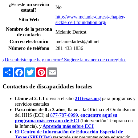
¿Es este un servicio
No
estatal?
http://www.melanie-dartest-chapter-
Sitio Web
sickle-cell-foundation.org/
Nombre de la persona
Melanie Dartest
de contacto
Correo electrónico
melaniedartest@att.net
Número de teléfono
281-433-1836
¿Descubriste que hay un error? Sugiere la manera de corregirlo.
Share
Facebook
Twitter
Pinterest
Email
Contactos de discapacidades locales
Llame al 2-1-1
o visita el sitio
211texas.org
para programas y
servicios estatales
Para niños de 0 a 3 años
, llame a la Oficina del Ombudsman
del HHS (ECI) al
877-787-8999
,
encuentre aquí su
programa más cercano de ECI
(Intervención Temprana en
la Infancia),
y
Aprenda más sobre ECI
El Centro de Información de Educación Especial de
Texas (SPEDTex)
responde sus preguntas sobre educación