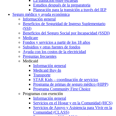
La transición entre escuelas
Estudios después de la preparatoria
Planeación para la transición a través del IEP
Seguro médico y ayuda económica
Información general
Beneficios de Seguridad de Ingreso Suplementario
(SSI)
Beneficios del Seguro Social por Incapacidad (SSDI)
Medicare
Fondos y servicios a partir de los 18 años
Subsidios y otras fuentes de fondos
Ayuda con los costos de la electricidad
Preguntas frecuentes
Medicaid
Información general
Medicaid Buy-In
Transporte
STAR Kids – coordinación de servicios
Programa de primas de seguro médico (HIPP)
Programa Community First Choice
Programas con exención
Información general
Servicios en el Hogar y en la Comunidad (HCS)
Servicios de Apoyo y Asistencia para Vivir en la
Comunidad (CLASS)