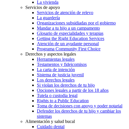
La vivienda
Servicios de apoyo
Servicios de atención de relevo
La guardería
Organizaciones subsidiadas por el gobierno
Mandar a tu hijo a un campamento
Glosario de especialidades y terapias
Getting the Right Education Services
Atención de un ayudante personal
Programa Community First Choice
Derechos y aspectos legales
Herramientas legales
Testamentos y fideicomisos
La carta de intención
Sistema de justicia juvenil
Los derechos legales
Si violan los derechos de tu hijo
Opciones legales a partir de los 18 años
Tutela o custodia legal
Rights to a Public Education
Toma de decisiones con apoyo y poder notarial
Defender los derechos de tu hijo y cambiar los
sistemas
Alimentación y salud bucal
Cuidado dental