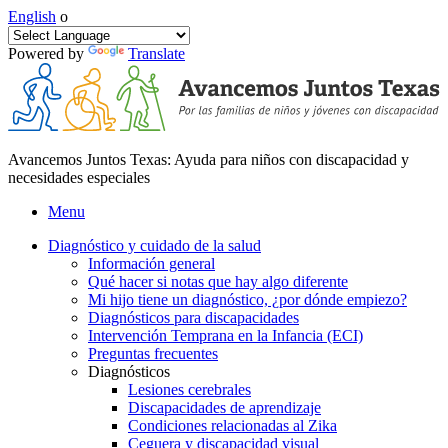
English
o
Powered by
Translate
Avancemos Juntos Texas: Ayuda para niños con discapacidad y
necesidades especiales
Menu
Diagnóstico y cuidado de la salud
Información general
Qué hacer si notas que hay algo diferente
Mi hijo tiene un diagnóstico, ¿por dónde empiezo?
Diagnósticos para discapacidades
Intervención Temprana en la Infancia (ECI)
Preguntas frecuentes
Diagnósticos
Lesiones cerebrales
Discapacidades de aprendizaje
Condiciones relacionadas al Zika
Ceguera y discapacidad visual