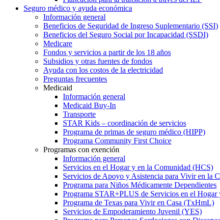
Seguro médico y ayuda económica
Información general
Beneficios de Seguridad de Ingreso Suplementario (SSI)
Beneficios del Seguro Social por Incapacidad (SSDI)
Medicare
Fondos y servicios a partir de los 18 años
Subsidios y otras fuentes de fondos
Ayuda con los costos de la electricidad
Preguntas frecuentes
Medicaid
Información general
Medicaid Buy-In
Transporte
STAR Kids – coordinación de servicios
Programa de primas de seguro médico (HIPP)
Programa Community First Choice
Programas con exención
Información general
Servicios en el Hogar y en la Comunidad (HCS)
Servicios de Apoyo y Asistencia para Vivir en l
Programa para Niños Médicamente Dependientes
Programa STAR+PLUS de Servicios en el Hogar
Programa de Texas para Vivir en Casa (TxHmL)
Servicios de Empoderamiento Juvenil (YES)