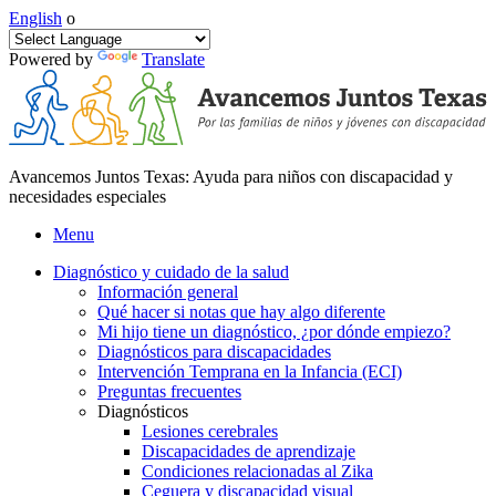
English
o
Powered by
Translate
Avancemos Juntos Texas: Ayuda para niños con discapacidad y
necesidades especiales
Menu
Diagnóstico y cuidado de la salud
Información general
Qué hacer si notas que hay algo diferente
Mi hijo tiene un diagnóstico, ¿por dónde empiezo?
Diagnósticos para discapacidades
Intervención Temprana en la Infancia (ECI)
Preguntas frecuentes
Diagnósticos
Lesiones cerebrales
Discapacidades de aprendizaje
Condiciones relacionadas al Zika
Ceguera y discapacidad visual