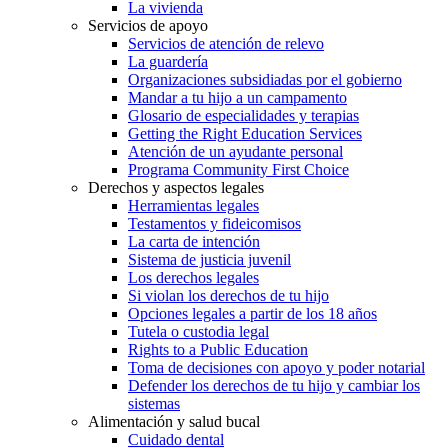
La vivienda
Servicios de apoyo
Servicios de atención de relevo
La guardería
Organizaciones subsidiadas por el gobierno
Mandar a tu hijo a un campamento
Glosario de especialidades y terapias
Getting the Right Education Services
Atención de un ayudante personal
Programa Community First Choice
Derechos y aspectos legales
Herramientas legales
Testamentos y fideicomisos
La carta de intención
Sistema de justicia juvenil
Los derechos legales
Si violan los derechos de tu hijo
Opciones legales a partir de los 18 años
Tutela o custodia legal
Rights to a Public Education
Toma de decisiones con apoyo y poder notarial
Defender los derechos de tu hijo y cambiar los
sistemas
Alimentación y salud bucal
Cuidado dental