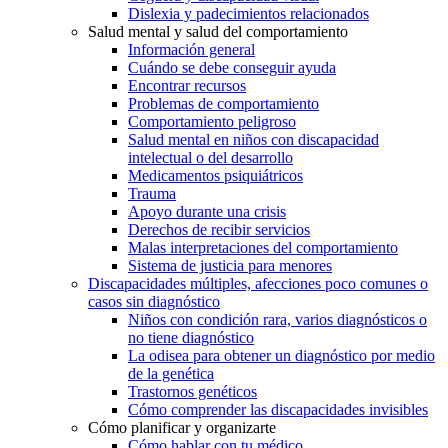
Dislexia y padecimientos relacionados
Salud mental y salud del comportamiento
Información general
Cuándo se debe conseguir ayuda
Encontrar recursos
Problemas de comportamiento
Comportamiento peligroso
Salud mental en niños con discapacidad
intelectual o del desarrollo
Medicamentos psiquiátricos
Trauma
Apoyo durante una crisis
Derechos de recibir servicios
Malas interpretaciones del comportamiento
Sistema de justicia para menores
Discapacidades múltiples, afecciones poco comunes o
casos sin diagnóstico
Niños con condición rara, varios diagnósticos o
no tiene diagnóstico
La odisea para obtener un diagnóstico por medio
de la genética
Trastornos genéticos
Cómo comprender las discapacidades invisibles
Cómo planificar y organizarte
Cómo hablar con tu médico