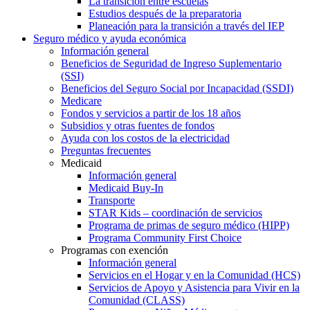
La transición entre escuelas
Estudios después de la preparatoria
Planeación para la transición a través del IEP
Seguro médico y ayuda económica
Información general
Beneficios de Seguridad de Ingreso Suplementario
(SSI)
Beneficios del Seguro Social por Incapacidad (SSDI)
Medicare
Fondos y servicios a partir de los 18 años
Subsidios y otras fuentes de fondos
Ayuda con los costos de la electricidad
Preguntas frecuentes
Medicaid
Información general
Medicaid Buy-In
Transporte
STAR Kids – coordinación de servicios
Programa de primas de seguro médico (HIPP)
Programa Community First Choice
Programas con exención
Información general
Servicios en el Hogar y en la Comunidad (HCS)
Servicios de Apoyo y Asistencia para Vivir en la
Comunidad (CLASS)