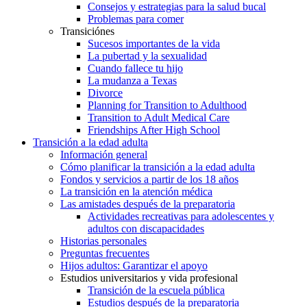
Consejos y estrategias para la salud bucal
Problemas para comer
Transiciónes
Sucesos importantes de la vida
La pubertad y la sexualidad
Cuando fallece tu hijo
La mudanza a Texas
Divorce
Planning for Transition to Adulthood
Transition to Adult Medical Care
Friendships After High School
Transición a la edad adulta
Información general
Cómo planificar la transición a la edad adulta
Fondos y servicios a partir de los 18 años
La transición en la atención médica
Las amistades después de la preparatoria
Actividades recreativas para adolescentes y
adultos con discapacidades
Historias personales
Preguntas frecuentes
Hijos adultos: Garantizar el apoyo
Estudios universitarios y vida profesional
Transición de la escuela pública
Estudios después de la preparatoria