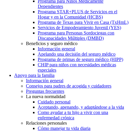
Programa para Niños Médicamente
Dependientes
Programa STAR+PLUS de Servicios en el
Hogar y en la Comunidad (HCBS)
Programa de Texas para Vivir en Casa (TxHmL)
Servicios de Empoderamiento Juvenil (YES)
Programa para Personas Sordociegas con
Discapacidades Múltiples (DMBD)
Beneficios y seguro médico
Información general
Apelando una decisión del seguro médico
Programa de primas de seguro médico (HIPP)
CHIP para niños con necesidades médicas
especiales
Apoyo para la familia
Información general
Consejos para padres de acogida y cuidadores
Preguntas frecuentes
La nueva normalidad
Cuidado personal
Aceptando, apenando, y adaptándose a la vida
Como ayudar a tu hijo a vivir con una
enfermedad crónica
Relaciones personales
Cómo manejar tu vida diaria