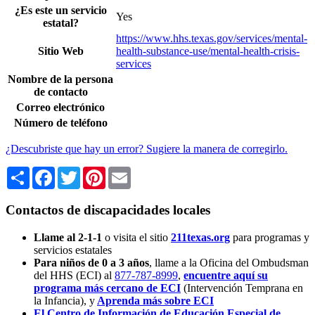
¿Es este un servicio
Yes
estatal?
https://www.hhs.texas.gov/services/mental-
Sitio Web
health-substance-use/mental-health-crisis-
services
Nombre de la persona
de contacto
Correo electrónico
Número de teléfono
¿Descubriste que hay un error? Sugiere la manera de corregirlo.
Share
Facebook
Twitter
Pinterest
Email
Contactos de discapacidades locales
Llame al 2-1-1
o visita el sitio
211texas.org
para programas y
servicios estatales
Para niños de 0 a 3 años
, llame a la Oficina del Ombudsman
del HHS (ECI) al
877-787-8999
,
encuentre aquí su
programa más cercano de ECI
(Intervención Temprana en
la Infancia),
y
Aprenda más sobre ECI
El Centro de Información de Educación Especial de