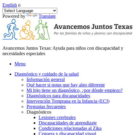
English
o
Powered by
Translate
Avancemos Juntos Texas: Ayuda para niños con discapacidad y
necesidades especiales
Menu
Diagnóstico y cuidado de la salud
Información general
Qué hacer si notas que hay algo diferente
Mi hijo tiene un diagnóstico, ¿por dónde empiezo?
Diagnósticos para discapacidades
Intervención Temprana en la Infancia (ECI)
Preguntas frecuentes
Diagnósticos
Lesiones cerebrales
Discapacidades de aprendizaje
Condiciones relacionadas al Zika
Ceguera y discapacidad visual