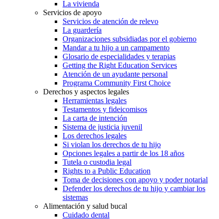
La vivienda
Servicios de apoyo
Servicios de atención de relevo
La guardería
Organizaciones subsidiadas por el gobierno
Mandar a tu hijo a un campamento
Glosario de especialidades y terapias
Getting the Right Education Services
Atención de un ayudante personal
Programa Community First Choice
Derechos y aspectos legales
Herramientas legales
Testamentos y fideicomisos
La carta de intención
Sistema de justicia juvenil
Los derechos legales
Si violan los derechos de tu hijo
Opciones legales a partir de los 18 años
Tutela o custodia legal
Rights to a Public Education
Toma de decisiones con apoyo y poder notarial
Defender los derechos de tu hijo y cambiar los
sistemas
Alimentación y salud bucal
Cuidado dental