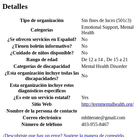
Detalles
Tipo de organización
Sin fines de lucro (501c3)
Emotional Support, Mental
Categorías
Health
¿Se ofrecen servicios en Español?
No
¿Tienen boletín informativo?
No
¿Cuidado de niños disponible?
No
Rango de edad
De 12 a 14 , De 15 a 21
Categorías de discapacidad
Mental Health Disorder
¿Esta organización incluye todas las
No
discapacidades?
Esta organización incluye estos
diagnósticos específicos
¿Es este un servicio estatal?
Yes
Sitio Web
http://teenmentalhealth.org/
Nombre de la persona de contacto
Correo electrónico
mhliterate@gmail.com
Número de teléfono
403-955-8467
¿Descubriste que hay un error? Sugiere la manera de corregirlo.