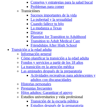
Consejos y estrategias para la salud bucal
Problemas para comer
Transiciónes
Sucesos importantes de la vida
La pubertad y la sexualidad
Cuando fallece tu hijo
La mudanza a Texas
Divorce
Planning for Transition to Adulthood
Transition to Adult Medical Care
Friendships After High School
Transición a la edad adulta
Información general
Cómo planificar la transición a la edad adulta
Fondos y servicios a partir de los 18 años
La transición en la atención médica
Las amistades después de la preparatoria
Actividades recreativas para adolescentes y
adultos con discapacidades
Historias personales
Preguntas frecuentes
Hijos adultos: Garantizar el apoyo
Estudios universitarios y vida profesional
Transición de la escuela pública
Estudios después de la preparatoria