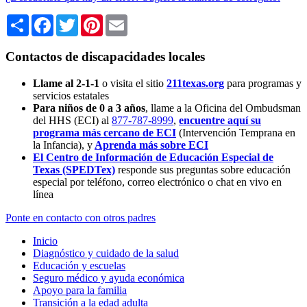
Share
Facebook
Twitter
Pinterest
Email
Contactos de discapacidades locales
Llame al 2-1-1
o visita el sitio
211texas.org
para programas y
servicios estatales
Para niños de 0 a 3 años
, llame a la Oficina del Ombudsman
del HHS (ECI) al
877-787-8999
,
encuentre aquí su
programa más cercano de ECI
(Intervención Temprana en
la Infancia),
y
Aprenda más sobre ECI
El Centro de Información de Educación Especial de
Texas (SPEDTex)
responde sus preguntas sobre educación
especial por teléfono, correo electrónico o chat en vivo en
línea
Ponte en contacto con otros padres
Inicio
Diagnóstico y cuidado de la salud
Educación y escuelas
Seguro médico y ayuda económica
Apoyo para la familia
Transición a la edad adulta