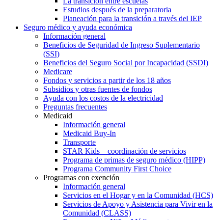
La transición entre escuelas
Estudios después de la preparatoria
Planeación para la transición a través del IEP
Seguro médico y ayuda económica
Información general
Beneficios de Seguridad de Ingreso Suplementario
(SSI)
Beneficios del Seguro Social por Incapacidad (SSDI)
Medicare
Fondos y servicios a partir de los 18 años
Subsidios y otras fuentes de fondos
Ayuda con los costos de la electricidad
Preguntas frecuentes
Medicaid
Información general
Medicaid Buy-In
Transporte
STAR Kids – coordinación de servicios
Programa de primas de seguro médico (HIPP)
Programa Community First Choice
Programas con exención
Información general
Servicios en el Hogar y en la Comunidad (HCS)
Servicios de Apoyo y Asistencia para Vivir en la
Comunidad (CLASS)