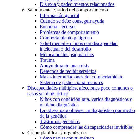
Dislexia y padecimientos relacionados
Salud mental y salud del comportamiento
Información general
Cuándo se debe conseguir ayuda
Encontrar recursos
Problemas de comportamiento
Comportamiento peligroso
Salud mental en niños con discapacidad
intelectual o del desarrollo
Medicamentos psiquiátricos
Trauma
Apoyo durante una crisis
Derechos de recibir servicios
Malas interpretaciones del comportamiento
Sistema de justicia para menores
Discapacidades múltiples, afecciones poco comunes o
casos sin diagnóstico
Niños con condición rara, varios diagnósticos o
no tiene diagnóstico
La odisea para obtener un diagnóstico por medio
de la genética
Trastornos genéticos
Cómo comprender las discapacidades invisibles
Cómo planificar y organizarte
Cómo hablar con tu médico