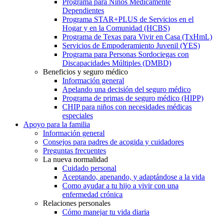
Programa para Niños Médicamente
Dependientes
Programa STAR+PLUS de Servicios en el
Hogar y en la Comunidad (HCBS)
Programa de Texas para Vivir en Casa (TxHmL)
Servicios de Empoderamiento Juvenil (YES)
Programa para Personas Sordociegas con
Discapacidades Múltiples (DMBD)
Beneficios y seguro médico
Información general
Apelando una decisión del seguro médico
Programa de primas de seguro médico (HIPP)
CHIP para niños con necesidades médicas
especiales
Apoyo para la familia
Información general
Consejos para padres de acogida y cuidadores
Preguntas frecuentes
La nueva normalidad
Cuidado personal
Aceptando, apenando, y adaptándose a la vida
Como ayudar a tu hijo a vivir con una
enfermedad crónica
Relaciones personales
Cómo manejar tu vida diaria