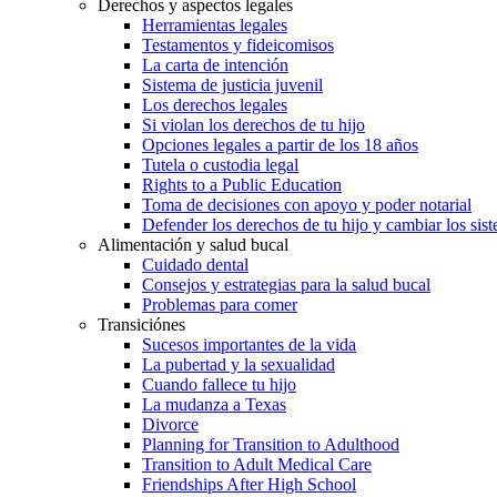
Derechos y aspectos legales
Herramientas legales
Testamentos y fideicomisos
La carta de intención
Sistema de justicia juvenil
Los derechos legales
Si violan los derechos de tu hijo
Opciones legales a partir de los 18 años
Tutela o custodia legal
Rights to a Public Education
Toma de decisiones con apoyo y poder notarial
Defender los derechos de tu hijo y cambiar los sis
Alimentación y salud bucal
Cuidado dental
Consejos y estrategias para la salud bucal
Problemas para comer
Transiciónes
Sucesos importantes de la vida
La pubertad y la sexualidad
Cuando fallece tu hijo
La mudanza a Texas
Divorce
Planning for Transition to Adulthood
Transition to Adult Medical Care
Friendships After High School