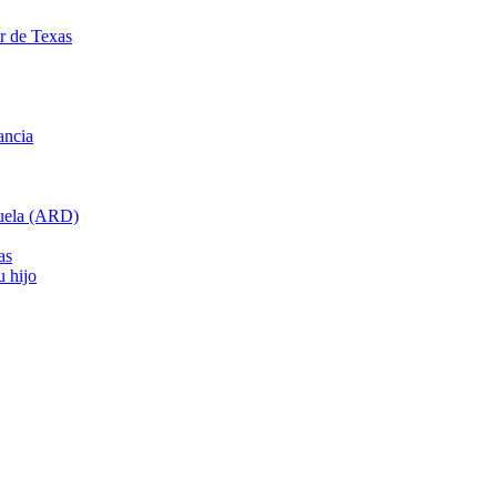
ar de Texas
ancia
cuela (ARD)
as
u hijo