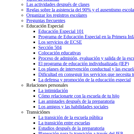
Las actividades después de clases
Reglas sobre la asistencia del 90% y el ausentismo escol
Organizar los registros escolares
Preguntas frecuentes
Educación Especial
Educación Especial 101
Programa de Educación Especial en la Primera Inf
Los servicios de ECSE
Sección 504
Colocación educativas
Proceso de admisión, evaluación y salida de la es
El programa de educación individualizada (IEP)
Los planes de intervención conductual y las escuel
Dificultad en conseguir los servicios que necesita t
La defensa y promoción de la educación especial
Relaciones personales
La intimidación
Cómo relacionarte con la escuela de tu hijo
Las amistades después de la preparatoria
Los amigos y las habilidades sociales
Transiciónes
La transición de la escuela pública
La transición entre escuelas
Estudios después de la preparatoria
Planeación para la transición a través del IEP