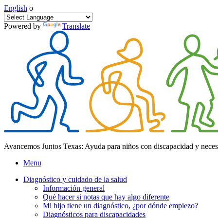
English
o
Powered by
Translate
Avancemos Juntos Texas: Ayuda para niños con discapacidad y neces
Menu
Diagnóstico y cuidado de la salud
Información general
Qué hacer si notas que hay algo diferente
Mi hijo tiene un diagnóstico, ¿por dónde empiezo?
Diagnósticos para discapacidades