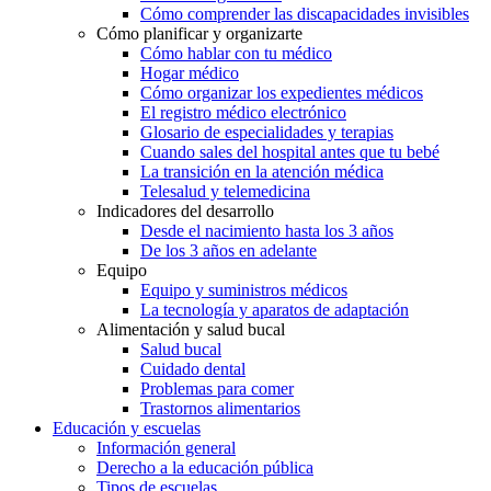
Cómo comprender las discapacidades invisibles
Cómo planificar y organizarte
Cómo hablar con tu médico
Hogar médico
Cómo organizar los expedientes médicos
El registro médico electrónico
Glosario de especialidades y terapias
Cuando sales del hospital antes que tu bebé
La transición en la atención médica
Telesalud y telemedicina
Indicadores del desarrollo
Desde el nacimiento hasta los 3 años
De los 3 años en adelante
Equipo
Equipo y suministros médicos
La tecnología y aparatos de adaptación
Alimentación y salud bucal
Salud bucal
Cuidado dental
Problemas para comer
Trastornos alimentarios
Educación y escuelas
Información general
Derecho a la educación pública
Tipos de escuelas