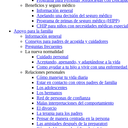
Programa para Personas Sordociegas con Discap
Beneficios y seguro médico
Información general
Apelando una decisión del seguro médico
Programa de primas de seguro médico (HIPP)
CHIP para niños con necesidades médicas especial
Apoyo para la familia
Información general
Consejos para padres de acogida y cuidadores
Preguntas frecuentes
La nueva normalidad
Cuidado personal
Aceptando, apenando, y adaptándose a la vida
Como ayudar a tu hijo a vivir con una enfermedad
Relaciones personales
Cómo manejar tu vida diaria
Estar en contacto con otros padres de familia
Los adolescentes
Los hermanos
Red de personas de confianza
Malas interpretaciones del comportamiento
El divorcio
La terapia para los padres
Pensar de manera centrada en la persona
Las amistades después de la preparatori