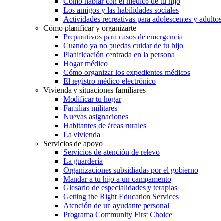
Cómo hablar con el médico de tu hijo
Los amigos y las habilidades sociales
Actividades recreativas para adolescentes y adulto
Cómo planificar y organizarte
Preparativos para casos de emergencia
Cuando ya no puedas cuidar de tu hijo
Planificación centrada en la persona
Hogar médico
Cómo organizar los expedientes médicos
El registro médico electrónico
Vivienda y situaciones familiares
Modificar tu hogar
Familias militares
Nuevas asignaciones
Habitantes de áreas rurales
La vivienda
Servicios de apoyo
Servicios de atención de relevo
La guardería
Organizaciones subsidiadas por el gobierno
Mandar a tu hijo a un campamento
Glosario de especialidades y terapias
Getting the Right Education Services
Atención de un ayudante personal
Programa Community First Choice