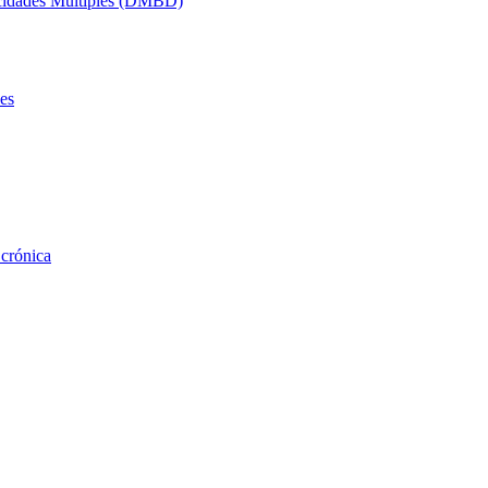
acidades Múltiples (DMBD)
es
 crónica