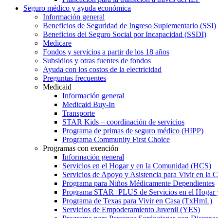
Seguro médico y ayuda económica
Información general
Beneficios de Seguridad de Ingreso Suplementario (SSI)
Beneficios del Seguro Social por Incapacidad (SSDI)
Medicare
Fondos y servicios a partir de los 18 años
Subsidios y otras fuentes de fondos
Ayuda con los costos de la electricidad
Preguntas frecuentes
Medicaid
Información general
Medicaid Buy-In
Transporte
STAR Kids – coordinación de servicios
Programa de primas de seguro médico (HIPP)
Programa Community First Choice
Programas con exención
Información general
Servicios en el Hogar y en la Comunidad (HCS)
Servicios de Apoyo y Asistencia para Vivir en l
Programa para Niños Médicamente Dependientes
Programa STAR+PLUS de Servicios en el Hogar
Programa de Texas para Vivir en Casa (TxHmL)
Servicios de Empoderamiento Juvenil (YES)