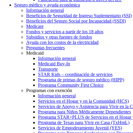
Seguro médico y ayuda económica
Información general
Beneficios de Seguridad de Ingreso Suplementario (SSI)
Beneficios del Seguro Social por Incapacidad (SSDI)
Medicare
Fondos y servicios a partir de los 18 años
Subsidios y otras fuentes de fondos
Ayuda con los costos de la electricidad
Preguntas frecuentes
Medicaid
Información general
Medicaid Buy-In
Transporte
STAR Kids – coordinación de servicios
Programa de primas de seguro médico (HIPP)
Programa Community First Choice
Programas con exención
Información general
Servicios en el Hogar y en la Comunidad (HCS)
Servicios de Apoyo y Asistencia para Vivir en l
Programa para Niños Médicamente Dependientes
Programa STAR+PLUS de Servicios en el Hogar
Programa de Texas para Vivir en Casa (TxHmL)
Servicios de Empoderamiento Juvenil (YES)