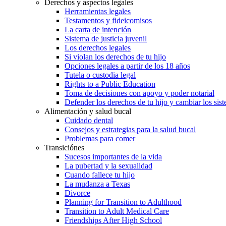
Derechos y aspectos legales
Herramientas legales
Testamentos y fideicomisos
La carta de intención
Sistema de justicia juvenil
Los derechos legales
Si violan los derechos de tu hijo
Opciones legales a partir de los 18 años
Tutela o custodia legal
Rights to a Public Education
Toma de decisiones con apoyo y poder notarial
Defender los derechos de tu hijo y cambiar los sis
Alimentación y salud bucal
Cuidado dental
Consejos y estrategias para la salud bucal
Problemas para comer
Transiciónes
Sucesos importantes de la vida
La pubertad y la sexualidad
Cuando fallece tu hijo
La mudanza a Texas
Divorce
Planning for Transition to Adulthood
Transition to Adult Medical Care
Friendships After High School