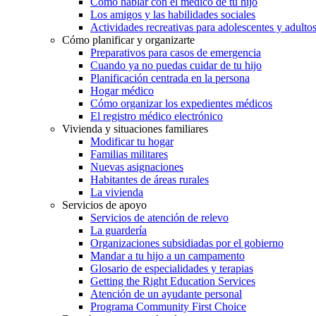
Cómo hablar con el médico de tu hijo
Los amigos y las habilidades sociales
Actividades recreativas para adolescentes y adulto
Cómo planificar y organizarte
Preparativos para casos de emergencia
Cuando ya no puedas cuidar de tu hijo
Planificación centrada en la persona
Hogar médico
Cómo organizar los expedientes médicos
El registro médico electrónico
Vivienda y situaciones familiares
Modificar tu hogar
Familias militares
Nuevas asignaciones
Habitantes de áreas rurales
La vivienda
Servicios de apoyo
Servicios de atención de relevo
La guardería
Organizaciones subsidiadas por el gobierno
Mandar a tu hijo a un campamento
Glosario de especialidades y terapias
Getting the Right Education Services
Atención de un ayudante personal
Programa Community First Choice