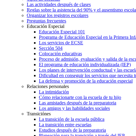
Las actividades después de clases
Reglas sobre la asistencia del 90% y el ausentismo escol
Organizar los registros escolares
Preguntas frecuentes
Educación Especial
Educación Especial 101
Programa de Educación Especial en la Primera Inf
Los servicios de ECSE
Sección 504
Colocación educativas
Proceso de admisión, evaluación y salida de la es
El programa de educación individualizada (IEP)
Los planes de intervención conductual y las escuel
Dificultad en conseguir los servicios que necesita t
La defensa y promoción de la educación especial
Relaciones personales
La intimidación
Cómo relacionarte con la escuela de tu hijo
Las amistades después de la preparatoria
Los amigos y las habilidades sociales
Transiciónes
La transición de la escuela pública
La transición entre escuelas
Estudios después de la preparatoria
Planeación para la transición a través del IEP