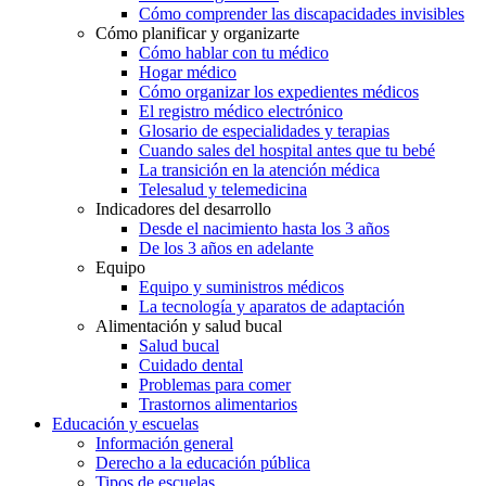
Cómo comprender las discapacidades invisibles
Cómo planificar y organizarte
Cómo hablar con tu médico
Hogar médico
Cómo organizar los expedientes médicos
El registro médico electrónico
Glosario de especialidades y terapias
Cuando sales del hospital antes que tu bebé
La transición en la atención médica
Telesalud y telemedicina
Indicadores del desarrollo
Desde el nacimiento hasta los 3 años
De los 3 años en adelante
Equipo
Equipo y suministros médicos
La tecnología y aparatos de adaptación
Alimentación y salud bucal
Salud bucal
Cuidado dental
Problemas para comer
Trastornos alimentarios
Educación y escuelas
Información general
Derecho a la educación pública
Tipos de escuelas