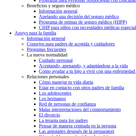
Programa para Personas Sordociegas con Discap
Beneficios y seguro médico
Información general
Apelando una decisión del seguro médico
Programa de primas de seguro médico (HIPP)
CHIP para niños con necesidades médicas especial
Apoyo para la familia
Información general
Consejos para padres de acogida y cuidadores
Preguntas frecuentes
La nueva normalidad
Cuidado personal
Aceptando, apenando, y adaptándose a la vida
Como ayudar a tu hijo a vivir con una enfermedad
Relaciones personales
Cómo manejar tu vida diaria
Estar en contacto con otros padres de familia
Los adolescentes
Los hermanos
Red de personas de confianza
Malas interpretaciones del comportamiento
El divorcio
La terapia para los padres
Pensar de manera centrada en la persona
Las amistades después de la preparatori