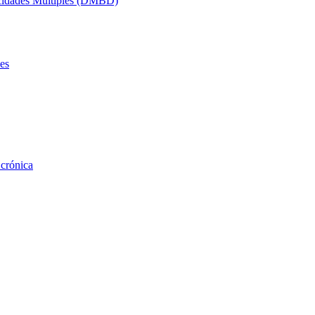
acidades Múltiples (DMBD)
es
 crónica