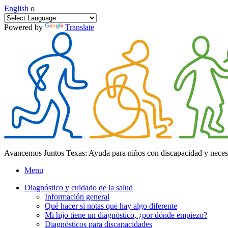
English
o
Powered by
Translate
Avancemos Juntos Texas: Ayuda para niños con discapacidad y neces
Menu
Diagnóstico y cuidado de la salud
Información general
Qué hacer si notas que hay algo diferente
Mi hijo tiene un diagnóstico, ¿por dónde empiezo?
Diagnósticos para discapacidades