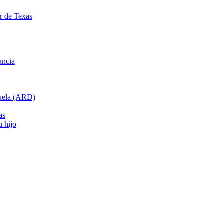
ar de Texas
ancia
cuela (ARD)
as
u hijo