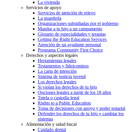
La vivienda
Servicios de apoyo
Servicios de atención de relevo
La guardería
Organizaciones subsidiadas por el gobierno
Mandar a tu hijo a un campamento
Glosario de especialidades y terapias
Getting the Right Education Services
Atención de un ayudante personal
Programa Community First Choice
Derechos y aspectos legales
Herramientas legales
Testamentos y fideicomisos
La carta de intención
Sistema de justicia juvenil
Los derechos legales
Si violan los derechos de tu hijo
Opciones legales a partir de los 18 años
Tutela o custodia legal
Rights to a Public Education
Toma de decisiones con apoyo y poder notarial
Defender los derechos de tu hijo y cambiar los
sistemas
Alimentación y salud bucal
Cuidado dental