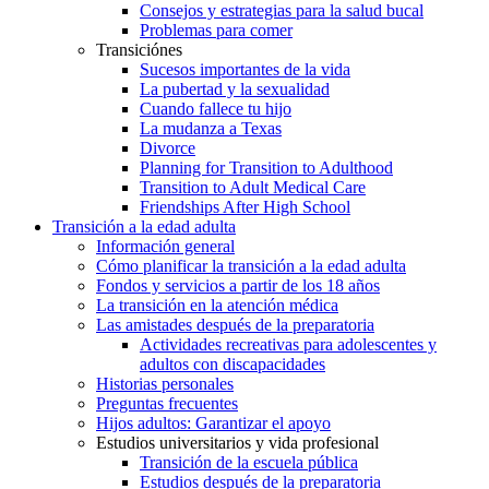
Consejos y estrategias para la salud bucal
Problemas para comer
Transiciónes
Sucesos importantes de la vida
La pubertad y la sexualidad
Cuando fallece tu hijo
La mudanza a Texas
Divorce
Planning for Transition to Adulthood
Transition to Adult Medical Care
Friendships After High School
Transición a la edad adulta
Información general
Cómo planificar la transición a la edad adulta
Fondos y servicios a partir de los 18 años
La transición en la atención médica
Las amistades después de la preparatoria
Actividades recreativas para adolescentes y
adultos con discapacidades
Historias personales
Preguntas frecuentes
Hijos adultos: Garantizar el apoyo
Estudios universitarios y vida profesional
Transición de la escuela pública
Estudios después de la preparatoria