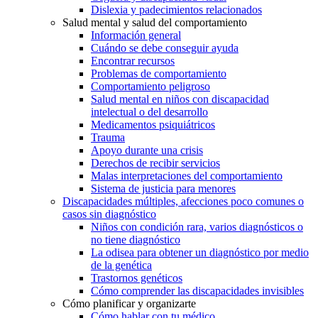
Dislexia y padecimientos relacionados
Salud mental y salud del comportamiento
Información general
Cuándo se debe conseguir ayuda
Encontrar recursos
Problemas de comportamiento
Comportamiento peligroso
Salud mental en niños con discapacidad
intelectual o del desarrollo
Medicamentos psiquiátricos
Trauma
Apoyo durante una crisis
Derechos de recibir servicios
Malas interpretaciones del comportamiento
Sistema de justicia para menores
Discapacidades múltiples, afecciones poco comunes o
casos sin diagnóstico
Niños con condición rara, varios diagnósticos o
no tiene diagnóstico
La odisea para obtener un diagnóstico por medio
de la genética
Trastornos genéticos
Cómo comprender las discapacidades invisibles
Cómo planificar y organizarte
Cómo hablar con tu médico