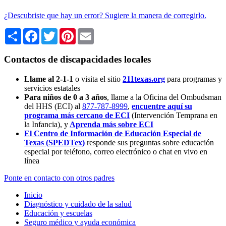
¿Descubriste que hay un error? Sugiere la manera de corregirlo.
Share
Facebook
Twitter
Pinterest
Email
Contactos de discapacidades locales
Llame al 2-1-1
o visita el sitio
211texas.org
para programas y
servicios estatales
Para niños de 0 a 3 años
, llame a la Oficina del Ombudsman
del HHS (ECI) al
877-787-8999
,
encuentre aquí su
programa más cercano de ECI
(Intervención Temprana en
la Infancia),
y
Aprenda más sobre ECI
El Centro de Información de Educación Especial de
Texas (SPEDTex)
responde sus preguntas sobre educación
especial por teléfono, correo electrónico o chat en vivo en
línea
Ponte en contacto con otros padres
Inicio
Diagnóstico y cuidado de la salud
Educación y escuelas
Seguro médico y ayuda económica