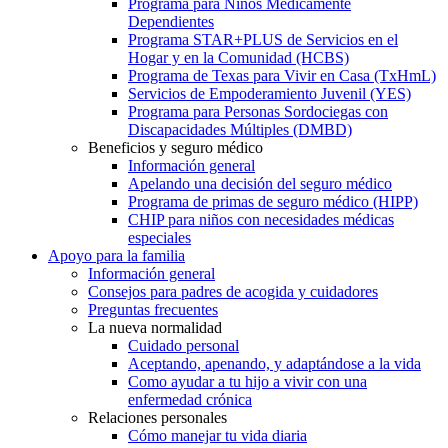
Programa para Niños Médicamente
Dependientes
Programa STAR+PLUS de Servicios en el
Hogar y en la Comunidad (HCBS)
Programa de Texas para Vivir en Casa (TxHmL)
Servicios de Empoderamiento Juvenil (YES)
Programa para Personas Sordociegas con
Discapacidades Múltiples (DMBD)
Beneficios y seguro médico
Información general
Apelando una decisión del seguro médico
Programa de primas de seguro médico (HIPP)
CHIP para niños con necesidades médicas
especiales
Apoyo para la familia
Información general
Consejos para padres de acogida y cuidadores
Preguntas frecuentes
La nueva normalidad
Cuidado personal
Aceptando, apenando, y adaptándose a la vida
Como ayudar a tu hijo a vivir con una
enfermedad crónica
Relaciones personales
Cómo manejar tu vida diaria