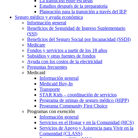
La transición entre escuelas
Estudios después de la preparatoria
Planeación para la transición a través del IEP
Seguro médico y ayuda económica
Información general
Beneficios de Seguridad de Ingreso Suplementario
(SSI)
Beneficios del Seguro Social por Incapacidad (SSDI)
Medicare
Fondos y servicios a partir de los 18 años
Subsidios y otras fuentes de fondos
Ayuda con los costos de la electricidad
Preguntas frecuentes
Medicaid
Información general
Medicaid Buy-In
Transporte
STAR Kids – coordinación de servicios
Programa de primas de seguro médico (HIPP)
Programa Community First Choice
Programas con exención
Información general
Servicios en el Hogar y en la Comunidad (HCS)
Servicios de Apoyo y Asistencia para Vivir en la
Comunidad (CLASS)