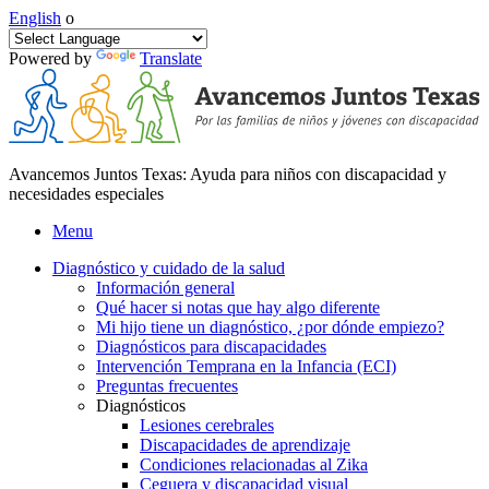
English
o
Powered by
Translate
Avancemos Juntos Texas: Ayuda para niños con discapacidad y
necesidades especiales
Menu
Diagnóstico y cuidado de la salud
Información general
Qué hacer si notas que hay algo diferente
Mi hijo tiene un diagnóstico, ¿por dónde empiezo?
Diagnósticos para discapacidades
Intervención Temprana en la Infancia (ECI)
Preguntas frecuentes
Diagnósticos
Lesiones cerebrales
Discapacidades de aprendizaje
Condiciones relacionadas al Zika
Ceguera y discapacidad visual