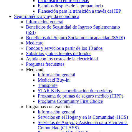
La transición entre escuelas
Estudios después de la preparatoria
Planeación para la transición a través del IEP
Seguro médico y ayuda económica
Información general
Beneficios de Seguridad de Ingreso Suplementario
(SSI)
Beneficios del Seguro Social por Incapacidad (SSDI)
Medicare
Fondos y servicios a partir de los 18 años
Subsidios y otras fuentes de fondos
Ayuda con los costos de la electricidad
Preguntas frecuentes
Medicaid
Información general
Medicaid Buy-In
Transporte
STAR Kids – coordinación de servicios
Programa de primas de seguro médico (HIPP)
Programa Community First Choice
Programas con exención
Información general
Servicios en el Hogar y en la Comunidad (HCS)
Servicios de Apoyo y Asistencia para Vivir en la
Comunidad (CLASS)