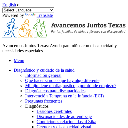
English
o
Powered by
Translate
Avancemos Juntos Texas: Ayuda para niños con discapacidad y
necesidades especiales
Menu
Diagnóstico y cuidado de la salud
Información general
Qué hacer si notas que hay algo diferente
Mi hijo tiene un diagnóstico, ¿por dónde empiezo?
Diagnósticos para discapacidades
Intervención Temprana en la Infancia (ECI)
Preguntas frecuentes
Diagnósticos
Lesiones cerebrales
Discapacidades de aprendizaje
Condiciones relacionadas al Zika
Ceguera y discapacidad visual