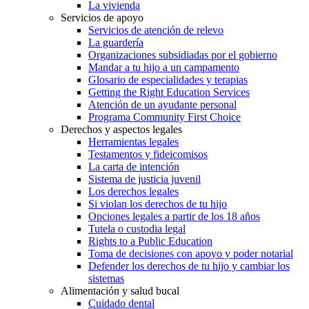
La vivienda
Servicios de apoyo
Servicios de atención de relevo
La guardería
Organizaciones subsidiadas por el gobierno
Mandar a tu hijo a un campamento
Glosario de especialidades y terapias
Getting the Right Education Services
Atención de un ayudante personal
Programa Community First Choice
Derechos y aspectos legales
Herramientas legales
Testamentos y fideicomisos
La carta de intención
Sistema de justicia juvenil
Los derechos legales
Si violan los derechos de tu hijo
Opciones legales a partir de los 18 años
Tutela o custodia legal
Rights to a Public Education
Toma de decisiones con apoyo y poder notarial
Defender los derechos de tu hijo y cambiar los
sistemas
Alimentación y salud bucal
Cuidado dental