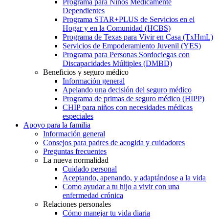
Programa para Niños Médicamente
Dependientes
Programa STAR+PLUS de Servicios en el
Hogar y en la Comunidad (HCBS)
Programa de Texas para Vivir en Casa (TxHmL)
Servicios de Empoderamiento Juvenil (YES)
Programa para Personas Sordociegas con
Discapacidades Múltiples (DMBD)
Beneficios y seguro médico
Información general
Apelando una decisión del seguro médico
Programa de primas de seguro médico (HIPP)
CHIP para niños con necesidades médicas
especiales
Apoyo para la familia
Información general
Consejos para padres de acogida y cuidadores
Preguntas frecuentes
La nueva normalidad
Cuidado personal
Aceptando, apenando, y adaptándose a la vida
Como ayudar a tu hijo a vivir con una
enfermedad crónica
Relaciones personales
Cómo manejar tu vida diaria