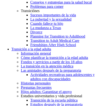
Consejos y estrategias para la salud bucal
Problemas para comer
Transiciónes
Sucesos importantes de la vida
La pubertad y la sexualidad
Cuando fallece tu hijo
La mudanza a Texas
Divorce
Planning for Transition to Adulthood
Transition to Adult Medical Care
Friendships After High School
Transición a la edad adulta
Información general
Cómo planificar la transición a la edad adulta
Fondos y servicios a partir de los 18 años
La transición en la atención médica
Las amistades después de la preparatoria
Actividades recreativas para adolescentes y
adultos con discapacidades
Historias personales
Preguntas frecuentes
Hijos adultos: Garantizar el apoyo
Estudios universitarios y vida profesional
Transición de la escuela pública
Estudios después de la preparatoria