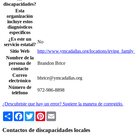
discapacidades?
Esta
organización
incluye estos
diagnósticos
específicos
¿Es este un
No
servicio estatal?
Sitio Web
http://www.ymcadallas.org/locations/irving_family
Nombre de la
persona de
Brandon Brice
contacto
Correo
bbrice@ymcadallas.org
electrónico
Número de
972-986-8898
teléfono
¿Descubriste que hay un error? Sugiere la manera de corregirlo.
Share
Facebook
Twitter
Pinterest
Email
Contactos de discapacidades locales