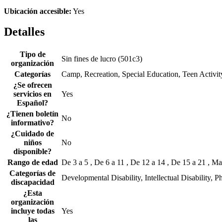
Ubicación accesible:
Yes
Detalles
Tipo de
Sin fines de lucro (501c3)
organización
Categorías
Camp, Recreation, Special Education, Teen Activit
¿Se ofrecen
servicios en
Yes
Español?
¿Tienen boletín
No
informativo?
¿Cuidado de
niños
No
disponible?
Rango de edad
De 3 a 5 , De 6 a 11 , De 12 a 14 , De 15 a 21 , M
Categorías de
Developmental Disability, Intellectual Disability, Ph
discapacidad
¿Esta
organización
incluye todas
Yes
las