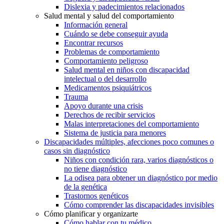
Dislexia y padecimientos relacionados
Salud mental y salud del comportamiento
Información general
Cuándo se debe conseguir ayuda
Encontrar recursos
Problemas de comportamiento
Comportamiento peligroso
Salud mental en niños con discapacidad
intelectual o del desarrollo
Medicamentos psiquiátricos
Trauma
Apoyo durante una crisis
Derechos de recibir servicios
Malas interpretaciones del comportamiento
Sistema de justicia para menores
Discapacidades múltiples, afecciones poco comunes o
casos sin diagnóstico
Niños con condición rara, varios diagnósticos o
no tiene diagnóstico
La odisea para obtener un diagnóstico por medio
de la genética
Trastornos genéticos
Cómo comprender las discapacidades invisibles
Cómo planificar y organizarte
Cómo hablar con tu médico