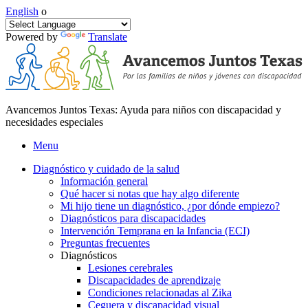
English
o
Powered by
Translate
Avancemos Juntos Texas: Ayuda para niños con discapacidad y
necesidades especiales
Menu
Diagnóstico y cuidado de la salud
Información general
Qué hacer si notas que hay algo diferente
Mi hijo tiene un diagnóstico, ¿por dónde empiezo?
Diagnósticos para discapacidades
Intervención Temprana en la Infancia (ECI)
Preguntas frecuentes
Diagnósticos
Lesiones cerebrales
Discapacidades de aprendizaje
Condiciones relacionadas al Zika
Ceguera y discapacidad visual