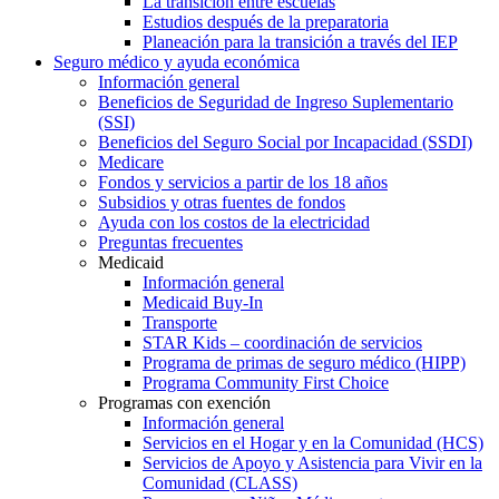
La transición entre escuelas
Estudios después de la preparatoria
Planeación para la transición a través del IEP
Seguro médico y ayuda económica
Información general
Beneficios de Seguridad de Ingreso Suplementario
(SSI)
Beneficios del Seguro Social por Incapacidad (SSDI)
Medicare
Fondos y servicios a partir de los 18 años
Subsidios y otras fuentes de fondos
Ayuda con los costos de la electricidad
Preguntas frecuentes
Medicaid
Información general
Medicaid Buy-In
Transporte
STAR Kids – coordinación de servicios
Programa de primas de seguro médico (HIPP)
Programa Community First Choice
Programas con exención
Información general
Servicios en el Hogar y en la Comunidad (HCS)
Servicios de Apoyo y Asistencia para Vivir en la
Comunidad (CLASS)