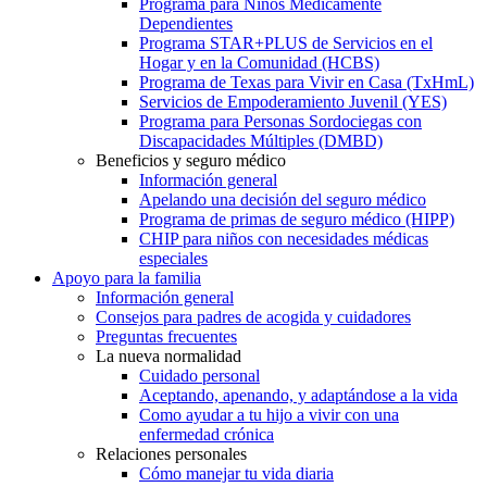
Programa para Niños Médicamente
Dependientes
Programa STAR+PLUS de Servicios en el
Hogar y en la Comunidad (HCBS)
Programa de Texas para Vivir en Casa (TxHmL)
Servicios de Empoderamiento Juvenil (YES)
Programa para Personas Sordociegas con
Discapacidades Múltiples (DMBD)
Beneficios y seguro médico
Información general
Apelando una decisión del seguro médico
Programa de primas de seguro médico (HIPP)
CHIP para niños con necesidades médicas
especiales
Apoyo para la familia
Información general
Consejos para padres de acogida y cuidadores
Preguntas frecuentes
La nueva normalidad
Cuidado personal
Aceptando, apenando, y adaptándose a la vida
Como ayudar a tu hijo a vivir con una
enfermedad crónica
Relaciones personales
Cómo manejar tu vida diaria