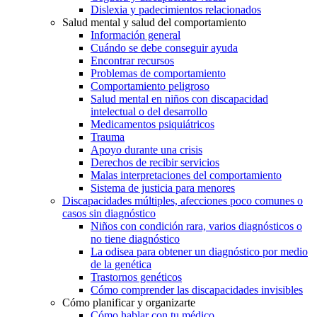
Dislexia y padecimientos relacionados
Salud mental y salud del comportamiento
Información general
Cuándo se debe conseguir ayuda
Encontrar recursos
Problemas de comportamiento
Comportamiento peligroso
Salud mental en niños con discapacidad
intelectual o del desarrollo
Medicamentos psiquiátricos
Trauma
Apoyo durante una crisis
Derechos de recibir servicios
Malas interpretaciones del comportamiento
Sistema de justicia para menores
Discapacidades múltiples, afecciones poco comunes o
casos sin diagnóstico
Niños con condición rara, varios diagnósticos o
no tiene diagnóstico
La odisea para obtener un diagnóstico por medio
de la genética
Trastornos genéticos
Cómo comprender las discapacidades invisibles
Cómo planificar y organizarte
Cómo hablar con tu médico