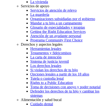
La vivienda
Servicios de apoyo
Servicios de atención de relevo
La guardería
Organizaciones subsidiadas por el gobierno
Mandar a tu hijo a un campamento
Glosario de especialidades y terapias
Getting the Right Education Services
Atención de un ayudante personal
Programa Community First Choice
Derechos y aspectos legales
Herramientas legales
Testamentos y fideicomisos
La carta de intención
Sistema de justicia juvenil
Los derechos legales
Si violan los derechos de tu hijo
Opciones legales a partir de los 18 años
Tutela o custodia legal
Rights to a Public Education
Toma de decisiones con apoyo y poder notarial
Defender los derechos de tu hijo y cambiar los
sistemas
Alimentación y salud bucal
Cuidado dental