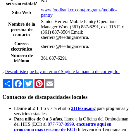
No
servicio estatal?
www.foodbankcc.com/programs/mobile-
Sitio Web
pantry
Santos Herrera Mobile Pantry Operations
Nombre de la
Manager Work (361) 887-6291, ext. 115 Fax
persona de
(361) 887-3504 Email:
contacto
sherrera@feedingamerica.
Correo
sherrera@feedingamerica.
electrónico
Número de
361 887-6291
teléfono
¿Descubriste que hay un error? Sugiere la manera de corregirlo.
Share
Facebook
Twitter
Pinterest
Email
Contactos de discapacidades locales
Llame al 2-1-1
o visita el sitio
211texas.org
para programas y
servicios estatales
Para niños de 0 a 3 años
, llame a la Oficina del Ombudsman
del HHS (ECI) al
877-787-8999
,
encuentre aquí su
programa más cercano de ECI
(Intervención Temprana en