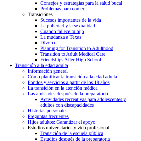
Consejos y estrategias para la salud bucal
Problemas para comer
Transiciónes
Sucesos importantes de la vida
La pubertad y la sexualidad
Cuando fallece tu hijo
La mudanza a Texas
Divorce
Planning for Transition to Adulthood
Transition to Adult Medical Care
Friendships After High School
Transición a la edad adulta
Información general
Cómo planificar la transición a la edad adulta
Fondos y servicios a partir de los 18 años
La transición en la atención médica
Las amistades después de la preparatoria
Actividades recreativas para adolescentes y
adultos con discapacidades
Historias personales
Preguntas frecuentes
Hijos adultos: Garantizar el apoyo
Estudios universitarios y vida profesional
Transición de la escuela pública
Estudios después de la preparatoria