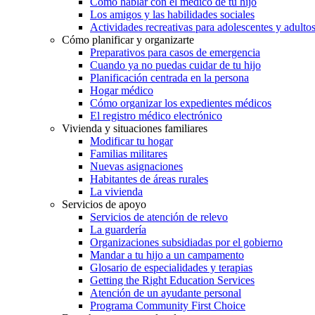
Cómo hablar con el médico de tu hijo
Los amigos y las habilidades sociales
Actividades recreativas para adolescentes y adulto
Cómo planificar y organizarte
Preparativos para casos de emergencia
Cuando ya no puedas cuidar de tu hijo
Planificación centrada en la persona
Hogar médico
Cómo organizar los expedientes médicos
El registro médico electrónico
Vivienda y situaciones familiares
Modificar tu hogar
Familias militares
Nuevas asignaciones
Habitantes de áreas rurales
La vivienda
Servicios de apoyo
Servicios de atención de relevo
La guardería
Organizaciones subsidiadas por el gobierno
Mandar a tu hijo a un campamento
Glosario de especialidades y terapias
Getting the Right Education Services
Atención de un ayudante personal
Programa Community First Choice