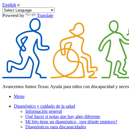
English
o
Powered by
Translate
Avancemos Juntos Texas: Ayuda para niños con discapacidad y neces
Menu
Diagnóstico y cuidado de la salud
Información general
Qué hacer si notas que hay algo diferente
Mi hijo tiene un diagnóstico, ¿por dónde empiezo?
Diagnósticos para discapacidades