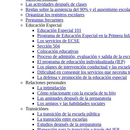
Las actividades después de clases
Reglas sobre la asistencia del 90% y el ausentismo escol
Organizar los registros escolares
Preguntas frecuentes
Educación Especial
Educación Especial 101
Programa de Educación Especial en la Primera Inf
Los servicios de ECSE
Sección 504
Colocación educativas
Proceso de admisión, evaluación y salida de la es
El programa de educación individualizada (IEP)
Los planes de intervención conductual y las escuel
Dificultad en conseguir los servicios que necesita t
La defensa y promoción de la educación especial
Relaciones personales
La intimidación
Cómo relacionarte con la escuela de tu hijo
Las amistades después de la preparatoria
Los amigos y las habilidades sociales
Transiciónes
La transición de la escuela pública
La transición entre escuelas
Estudios después de la preparatoria
Planeación para la transición a través del IEP