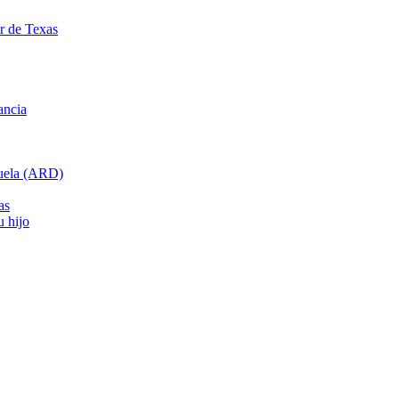
ar de Texas
ancia
cuela (ARD)
as
u hijo