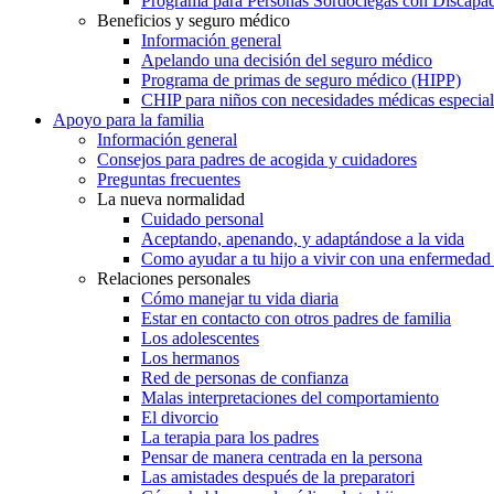
Programa para Personas Sordociegas con Discap
Beneficios y seguro médico
Información general
Apelando una decisión del seguro médico
Programa de primas de seguro médico (HIPP)
CHIP para niños con necesidades médicas especial
Apoyo para la familia
Información general
Consejos para padres de acogida y cuidadores
Preguntas frecuentes
La nueva normalidad
Cuidado personal
Aceptando, apenando, y adaptándose a la vida
Como ayudar a tu hijo a vivir con una enfermedad
Relaciones personales
Cómo manejar tu vida diaria
Estar en contacto con otros padres de familia
Los adolescentes
Los hermanos
Red de personas de confianza
Malas interpretaciones del comportamiento
El divorcio
La terapia para los padres
Pensar de manera centrada en la persona
Las amistades después de la preparatori