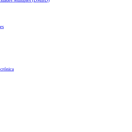
acidades Múltiples (DMBD)
es
 crónica