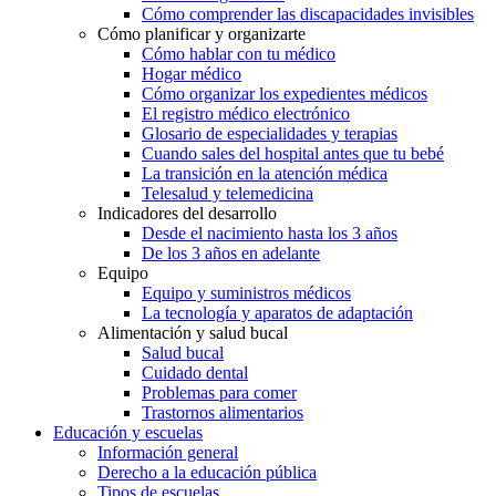
Cómo comprender las discapacidades invisibles
Cómo planificar y organizarte
Cómo hablar con tu médico
Hogar médico
Cómo organizar los expedientes médicos
El registro médico electrónico
Glosario de especialidades y terapias
Cuando sales del hospital antes que tu bebé
La transición en la atención médica
Telesalud y telemedicina
Indicadores del desarrollo
Desde el nacimiento hasta los 3 años
De los 3 años en adelante
Equipo
Equipo y suministros médicos
La tecnología y aparatos de adaptación
Alimentación y salud bucal
Salud bucal
Cuidado dental
Problemas para comer
Trastornos alimentarios
Educación y escuelas
Información general
Derecho a la educación pública
Tipos de escuelas