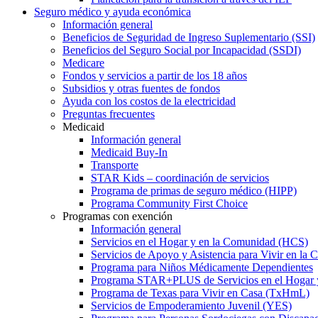
Seguro médico y ayuda económica
Información general
Beneficios de Seguridad de Ingreso Suplementario (SSI)
Beneficios del Seguro Social por Incapacidad (SSDI)
Medicare
Fondos y servicios a partir de los 18 años
Subsidios y otras fuentes de fondos
Ayuda con los costos de la electricidad
Preguntas frecuentes
Medicaid
Información general
Medicaid Buy-In
Transporte
STAR Kids – coordinación de servicios
Programa de primas de seguro médico (HIPP)
Programa Community First Choice
Programas con exención
Información general
Servicios en el Hogar y en la Comunidad (HCS)
Servicios de Apoyo y Asistencia para Vivir en l
Programa para Niños Médicamente Dependientes
Programa STAR+PLUS de Servicios en el Hogar
Programa de Texas para Vivir en Casa (TxHmL)
Servicios de Empoderamiento Juvenil (YES)