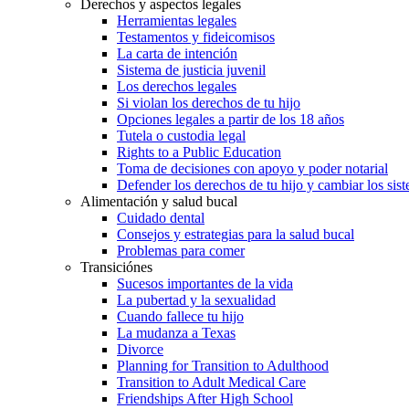
Derechos y aspectos legales
Herramientas legales
Testamentos y fideicomisos
La carta de intención
Sistema de justicia juvenil
Los derechos legales
Si violan los derechos de tu hijo
Opciones legales a partir de los 18 años
Tutela o custodia legal
Rights to a Public Education
Toma de decisiones con apoyo y poder notarial
Defender los derechos de tu hijo y cambiar los sis
Alimentación y salud bucal
Cuidado dental
Consejos y estrategias para la salud bucal
Problemas para comer
Transiciónes
Sucesos importantes de la vida
La pubertad y la sexualidad
Cuando fallece tu hijo
La mudanza a Texas
Divorce
Planning for Transition to Adulthood
Transition to Adult Medical Care
Friendships After High School