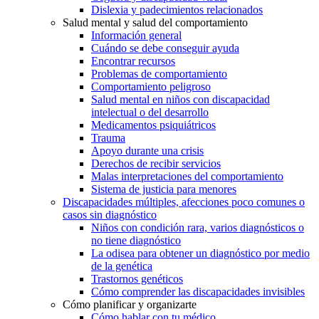
Dislexia y padecimientos relacionados
Salud mental y salud del comportamiento
Información general
Cuándo se debe conseguir ayuda
Encontrar recursos
Problemas de comportamiento
Comportamiento peligroso
Salud mental en niños con discapacidad
intelectual o del desarrollo
Medicamentos psiquiátricos
Trauma
Apoyo durante una crisis
Derechos de recibir servicios
Malas interpretaciones del comportamiento
Sistema de justicia para menores
Discapacidades múltiples, afecciones poco comunes o
casos sin diagnóstico
Niños con condición rara, varios diagnósticos o
no tiene diagnóstico
La odisea para obtener un diagnóstico por medio
de la genética
Trastornos genéticos
Cómo comprender las discapacidades invisibles
Cómo planificar y organizarte
Cómo hablar con tu médico