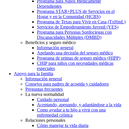
Programa para Niños Médicamente
Dependientes
Programa STAR+PLUS de Servicios en el
Hogar y en la Comunidad (HCBS)
Programa de Texas para Vivir en Casa (TxHmL)
Servicios de Empoderamiento Juvenil (YES)
Programa para Personas Sordociegas con
Discapacidades Múltiples (DMBD)
Beneficios y seguro médico
Información general
Apelando una decisión del seguro médico
Programa de primas de seguro médico (HIPP)
CHIP para niños con necesidades médicas
especiales
Apoyo para la familia
Información general
Consejos para padres de acogida y cuidadores
Preguntas frecuentes
La nueva normalidad
Cuidado personal
Aceptando, apenando, y adaptándose a la vida
Como ayudar a tu hijo a vivir con una
enfermedad crónica
Relaciones personales
Cómo manejar tu vida diaria