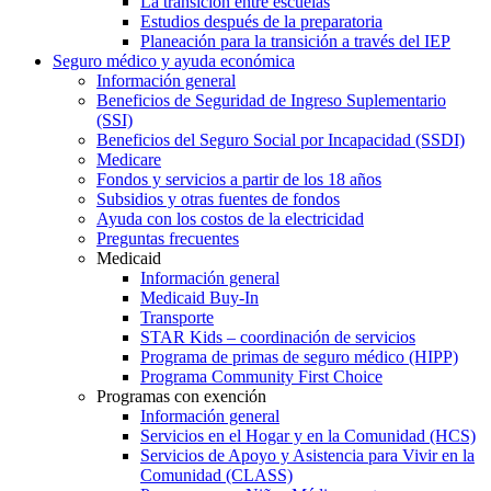
La transición entre escuelas
Estudios después de la preparatoria
Planeación para la transición a través del IEP
Seguro médico y ayuda económica
Información general
Beneficios de Seguridad de Ingreso Suplementario
(SSI)
Beneficios del Seguro Social por Incapacidad (SSDI)
Medicare
Fondos y servicios a partir de los 18 años
Subsidios y otras fuentes de fondos
Ayuda con los costos de la electricidad
Preguntas frecuentes
Medicaid
Información general
Medicaid Buy-In
Transporte
STAR Kids – coordinación de servicios
Programa de primas de seguro médico (HIPP)
Programa Community First Choice
Programas con exención
Información general
Servicios en el Hogar y en la Comunidad (HCS)
Servicios de Apoyo y Asistencia para Vivir en la
Comunidad (CLASS)