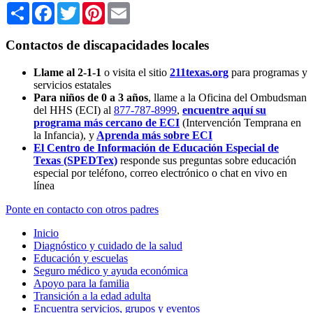
Share
Facebook
Twitter
Pinterest
Email
Contactos de discapacidades locales
Llame al 2-1-1
o visita el sitio
211texas.org
para programas y
servicios estatales
Para niños de 0 a 3 años
, llame a la Oficina del Ombudsman
del HHS (ECI) al
877-787-8999
,
encuentre aquí su
programa más cercano de ECI
(Intervención Temprana en
la Infancia),
y
Aprenda más sobre ECI
El Centro de Información de Educación Especial de
Texas (SPEDTex)
responde sus preguntas sobre educación
especial por teléfono, correo electrónico o chat en vivo en
línea
Ponte en contacto con otros padres
Inicio
Diagnóstico y cuidado de la salud
Educación y escuelas
Seguro médico y ayuda económica
Apoyo para la familia
Transición a la edad adulta
Encuentra servicios, grupos y eventos