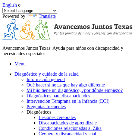
English
o
Powered by
Translate
Avancemos Juntos Texas: Ayuda para niños con discapacidad y
necesidades especiales
Menu
Diagnóstico y cuidado de la salud
Información general
Qué hacer si notas que hay algo diferente
Mi hijo tiene un diagnóstico, ¿por dónde empiezo?
Diagnósticos para discapacidades
Intervención Temprana en la Infancia (ECI)
Preguntas frecuentes
Diagnósticos
Lesiones cerebrales
Discapacidades de aprendizaje
Condiciones relacionadas al Zika
Ceguera y discapacidad visual