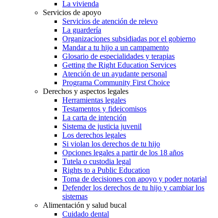
La vivienda
Servicios de apoyo
Servicios de atención de relevo
La guardería
Organizaciones subsidiadas por el gobierno
Mandar a tu hijo a un campamento
Glosario de especialidades y terapias
Getting the Right Education Services
Atención de un ayudante personal
Programa Community First Choice
Derechos y aspectos legales
Herramientas legales
Testamentos y fideicomisos
La carta de intención
Sistema de justicia juvenil
Los derechos legales
Si violan los derechos de tu hijo
Opciones legales a partir de los 18 años
Tutela o custodia legal
Rights to a Public Education
Toma de decisiones con apoyo y poder notarial
Defender los derechos de tu hijo y cambiar los
sistemas
Alimentación y salud bucal
Cuidado dental