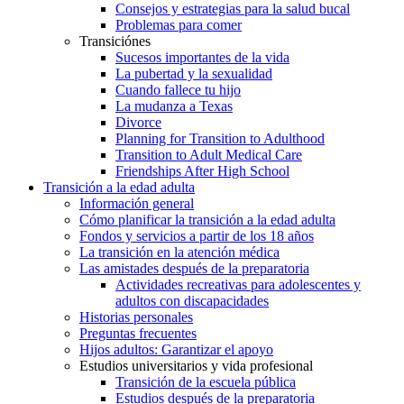
Consejos y estrategias para la salud bucal
Problemas para comer
Transiciónes
Sucesos importantes de la vida
La pubertad y la sexualidad
Cuando fallece tu hijo
La mudanza a Texas
Divorce
Planning for Transition to Adulthood
Transition to Adult Medical Care
Friendships After High School
Transición a la edad adulta
Información general
Cómo planificar la transición a la edad adulta
Fondos y servicios a partir de los 18 años
La transición en la atención médica
Las amistades después de la preparatoria
Actividades recreativas para adolescentes y
adultos con discapacidades
Historias personales
Preguntas frecuentes
Hijos adultos: Garantizar el apoyo
Estudios universitarios y vida profesional
Transición de la escuela pública
Estudios después de la preparatoria